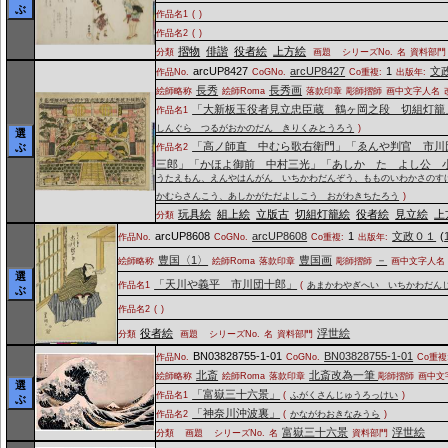
ぶ
作品名1
(
)
作品名2
(
)
摺物
俳諧
役者絵
上方絵
分類
画題
シリーズNo.
名
資料部門
arcUP8427
arcUP8427
1
文
作品No.
CoGNo.
Co重複:
出版年:
長秀
長秀画
絵師略称
絵師Roma
落款印章
彫師摺師
画中文字人名
「大新板玉役者見立忠臣蔵 鶴ヶ岡之段 切組灯籠
作品名1
しんぐら つるがおかのだん きりくみとうろう
)
選
「高ノ師直 中むら歌右衛門」「ゑんや判官 市川
ぶ
作品名2
三郎」「かほよ御前 中村三光」「あしかゞたゞよし公 
うたえもん、えんやはんがん いちかわだんぞう、もものいわかさのす
かむらさんこう、あしかがただよしこう おがわきちたろう
)
玩具絵
組上絵
立版古
切組灯籠絵
役者絵
見立絵
上
分類
arcUP8608
arcUP8608
1
文政０１
(
作品No.
CoGNo.
Co重複:
出版年:
豊国〈1〉
豊国画
－
絵師略称
絵師Roma
落款印章
彫師摺師
画中文字人名
選
「天川や義平 市川団十郎」
作品名1
(
あまかわやぎへい いちかわだん
ぶ
作品名2
(
)
役者絵
浮世絵
分類
画題
シリーズNo.
名
資料部門
BN03828755-1-01
BN03828755-1-01
作品No.
CoGNo.
Co重複
北斎
北斎改為一筆
絵師略称
絵師Roma
落款印章
彫師摺師
画中文
選
「富嶽三十六景」
作品名1
(
ふがくさんじゅうろっけい
)
ぶ
「神奈川沖波裏」
作品名2
(
かながわおきなみうら
)
富嶽三十六景
浮世絵
分類
画題
シリーズNo.
名
資料部門