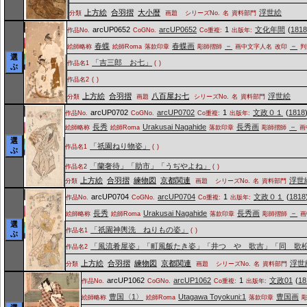
上方絵
合羽摺
大小暦
浮世絵
分類
画題
シリーズNo.
名
資料部門
arcUP0652
arcUP0652
1
文化年間
(
181
作品No.
CoGNo.
Co重複:
出版年:
春蝶
春蝶画
－
－
絵師略称
絵師Roma
落款印章
彫師摺師
画中文字人名
改印
判
選
「吉三郎 お七」
作品名1
(
)
ぶ
作品名2
(
)
上方絵
合羽摺
八百屋お七
浮世絵
分類
画題
シリーズNo.
名
資料部門
arcUP0702
arcUP0702
1
文政０１
(
1818
作品No.
CoGNo.
Co重複:
出版年:
長秀
Urakusai Nagahide
長秀画
－
絵師略称
絵師Roma
落款印章
彫師摺師
画
選
「祇園ねり物姿」
作品名1
(
)
ぶ
「蘭奢待」「助市」「うぢやよね」
作品名2
(
)
上方絵
合羽摺
練物図
京都関連
浮世
分類
画題
シリーズNo.
名
資料部門
arcUP0704
arcUP0704
1
文政０１
(
1818
作品No.
CoGNo.
Co重複:
出版年:
長秀
Urakusai Nagahide
長秀画
－
絵師略称
絵師Roma
落款印章
彫師摺師
画
選
「祇園神輿洗 ねりもの姿」
作品名1
(
)
ぶ
「風流肴屋姿」「町風飯たき姿」「井つゝや 歌吉」「同 歌
作品名2
上方絵
合羽摺
練物図
京都関連
浮世
分類
画題
シリーズNo.
名
資料部門
arcUP1062
arcUP1062
1
文政01
(
18
作品No.
CoGNo.
Co重複:
出版年:
豊国〈1〉
Utagawa Toyokuni:1
豊国画
絵師略称
絵師Roma
落款印章