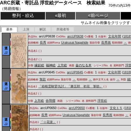
ARC所蔵・寄託品 浮世絵データベース 検索結果
70
件の内
13
件
（簡易情報）
整列・絞込
«最初
<前ページ
サムネイル画像をクリックす
基本
上演
解説
所蔵者等
arcUP0638
arcUP0638
1
文化年間
(
1818
作品No.
CoGNo.
Co重複:
出版年:
長秀
Urakusai Nagahide
長秀画
－
絵師略称
絵師Roma
落款印章
彫師摺師
画
選
作品名1
(
)
ぶ
作品名2
(
)
縁起絵
福神絵
上方絵
金のなる木
浮
分類
画題
シリーズNo.
名
資料部門
arcUP0645
arcUP0645
1
文化年間
(
1818
作品No.
CoGNo.
Co重複:
出版年:
無款
－
－
－
細
絵師略称
絵師Roma
落款印章
彫師摺師
画中文字人名
改印
判型
選
「箱根霊験躄仇討」「勝五郎 初花 筆助」
作品名1
(
)
ぶ
作品名2
(
)
上方絵
合羽摺
浮世絵
分類
画題
シリーズNo.
名
資料部門
arcUP0650
arcUP0650
1
文化１５
(
181
作品No.
CoGNo.
Co重複:
出版年:
長秀
Urakusai Nagahide
長秀画
－
絵師略称
絵師Roma
落款印章
彫師摺師
選
「☆花楽」
作品名1
(
)
ぶ
作品名2
(
)