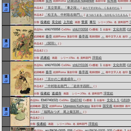
長秀
Urakusai Nagahide
長秀画
絵師略称
絵師Roma
落款印章
彫師摺師
選
「見立菅原」「車之段」
作品名1
(
みたてすがわら、くるまのだん
)
ぶ
「松王丸 中村歌右衛門」
作品名2
(
まつおうまる なかむらうたえもん
)
役者絵
見立絵
上方絵
菅原
車引
分類
画題
シリーズNo.
名
資料部門
shiUY0058
shiUY0058
1
文化年間
(
1
作品No.
CoGNo.
Co重複:
出版年:
春亭
春亭画
－
絵師略称
絵師Roma
落款印章
彫師摺師
画中文字人名
改印
選
（関羽）
作品名1
(
)
ぶ
作品名2
(
)
武者絵
浮世絵
分類
画題
シリーズNo.
名
資料部門
shiUY0106
shiUY0106
1
文化年間
(
1
作品No.
CoGNo.
Co重複:
出版年:
春亭
春亭画
－
絵師略称
絵師Roma
落款印章
彫師摺師
画中文字人名
改印
選
「京かのこ娘道成寺」
作品名1
(
)
ぶ
「中村歌右衛門」「岩井半四郎」
作品名2
(
)
役者絵
道成寺
浮世絵
分類
画題
シリーズNo.
名
資料部門
Ebi0740(02)
Ebi0740
1
文化１５
(
1818
)
作品No.
CoGNo.
Co重複:
出版年:
国安
Utagawa Kuniyasu
国安画
絵師略称
絵師Roma
落款印章
彫師摺師
画中
選
「福岡みつぎ 尾上菊五郎」
作品名1
(
)
ぶ
作品名2
(
)
役者絵
浮世絵
分類
画題
シリーズNo.
名
資料部門
arcBK06-0005_006
arcBK06-0005_005
1
作品No.
CoGNo.
Co重複:
出