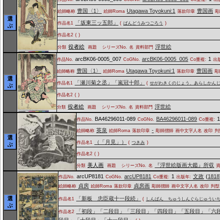
豊国〈1〉
Utagawa Toyokuni:1
豊国画
絵師略称
絵師Roma
落款印章
彫
選
「坂東三ッ五郎」
作品名1
(
ばんどうみつごろう
)
ぶ
作品名2
(
)
役者絵
浮世絵
分類
画題
シリーズNo.
名
資料部門
arcBK06-0005_007
arcBK06-0005_005
1
作品No.
CoGNo.
Co重複:
出
豊国〈1〉
Utagawa Toyokuni:1
豊国画
絵師略称
絵師Roma
落款印章
彫
選
「瀬川菊之丞」「嵐冠十郎」
作品名1
(
せがわきくのじょう、あらしかん
ぶ
作品名2
(
)
役者絵
浮世絵
分類
画題
シリーズNo.
名
資料部門
BA46296011-089
BA46296011-089
作品No.
CoGNo.
Co重複:
英泉
-
絵師略称
絵師Roma
落款印章
彫師摺師
画中文字人名
改印
判
選
（「月見」）
作品名1
(
つきみ
)
ぶ
作品名2
(
)
美人画
『浮世絵版画大鑑』所収
分類
画題
シリーズNo.
名
arcUP8181
arcUP8181
1
文政
(
1818
作品No.
CoGNo.
Co重複:
出版年:
貞房
貞房画
絵師略称
絵師Roma
落款印章
彫師摺師
画中文字人名
改印
判型
選
「新板 忠臣蔵十一段続」
作品名1
(
しんぱん ちゅうしんぐらじゅうい
ぶ
「初段」「二段目」「三段目」「四段目」「五段目」「六
作品名2
段目」「十段目」「十一段目」