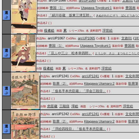
arcUP1066
arcUP1065
1
文政01
(
1
作品No.
CoGNo.
Co重複:
出版年:
豊国〈1〉
Utagawa Toyokuni:1
豊国画
絵師略称
絵師Roma
落款印章
選
「絹川谷蔵 坂東三津五郎」
作品名1
(
きぬがわたにぞう ばんどうみつ
ぶ
作品名2
(
)
役者絵
累
浮世絵
分類
画題
シリーズNo.
名
資料部門
arcUP1067
arcUP1065
1
文政01
(
18
作品No.
CoGNo.
Co重複:
出版年:
豊国〈1〉
Utagawa Toyokuni:1
豊国画
絵師略称
絵師Roma
落款印章
彫
選
「豆ふや三ぶ 松本幸四郎」
作品名1
(
とうふや さぶ まつもとこうし
ぶ
作品名2
(
)
役者絵
累
浮世絵
分類
画題
シリーズNo.
名
資料部門
arcUP1241
arcUP1241
1
文化年
作品No.
CoGNo.
Co重複:
出版年:
歌麿〈2〉
Kitagawa Utamaro:2
歌麿筆
絵師略称
絵師Roma
落款印章
選
「仮名手本忠臣蔵」「浮会三段目」
作品名1
(
)
ぶ
作品名2
(
)
忠臣蔵
三段目
浮絵
浮世絵
分類
画題
シリーズNo.
名
資料部門
arcUP1242
arcUP1241
1
文化年
作品No.
CoGNo.
Co重複:
出版年:
歌麿〈2〉
Kitagawa Utamaro:2
歌麿筆
絵師略称
絵師Roma
落款印章
選
「浮絵四段目」「仮名手本忠臣蔵」
作品名1
(
)
ぶ
作品名2
(
)