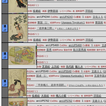
ぶ
作品名2
(
)
役者絵
伊勢音頭
浮世絵
分類
画題
シリーズNo.
名
資料部門
arcUP4244
arcUP4243
1
文化１５
(
作品No.
CoGNo.
Co重複:
出版年:
豊国〈1〉
Utagawa Toyokuni:1
豊国画
絵師略称
絵師Roma
落款印章
選
「岩井粂三郎」
作品名1
(
いわい くめさぶろう
)
ぶ
作品名2
(
)
役者絵
伊勢音頭
浮世絵
分類
画題
シリーズNo.
名
資料部門
arcUP5469
arcUP5469
1
文
作品No.
CoGNo.
Co重複:
出版年:
景秀
歌川景秀画
絵師略称
絵師Roma
落款印章
彫師摺師
画中文字
選
作品名1
(
)
ぶ
作品名2
(
)
芝居絵
上方絵
先代萩
飯たき
分類
画題
シリーズNo.
名
資料
arcUP5549
arcUP5549
1
文政０１
(
1
作品No.
CoGNo.
Co重複:
出版年:
国貞〈1〉
Utagawa Kunisada:1
五渡亭国
絵師略称
絵師Roma
落款印章
異版
選
ぶ
「平井権八 岩井半四郎」
作品名1
(
ひらいごんぱち いわいはんしろう
)
作品名2
(
)
役者絵
大首絵
権八小紫
浮世絵
分類
画題
シリーズNo.
名
資料部門
arcUP5762
arcUP5762
1
文政０１
(
作品No.
CoGNo.
Co重複:
出版年: