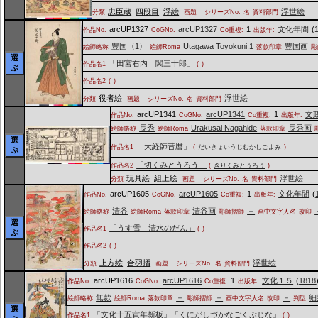
忠臣蔵
四段目
浮絵
浮世絵
分類
画題
シリーズNo.
名
資料部門
arcUP1327
arcUP1327
1
文化年間
(
作品No.
CoGNo.
Co重複:
出版年:
豊国〈1〉
Utagawa Toyokuni:1
豊国画
絵師略称
絵師Roma
落款印章
彫
選
「田宮右内 関三十郎」
作品名1
(
)
ぶ
作品名2
(
)
役者絵
浮世絵
分類
画題
シリーズNo.
名
資料部門
arcUP1341
arcUP1341
1
文
作品No.
CoGNo.
Co重複:
出版年:
長秀
Urakusai Nagahide
長秀画
絵師略称
絵師Roma
落款印章
選
「大経師昔暦」
作品名1
(
だいきょいうじむかしごよみ
)
ぶ
「切くみとうろう」
作品名2
(
きりくみとうろう
)
玩具絵
組上絵
浮世絵
分類
画題
シリーズNo.
名
資料部門
arcUP1605
arcUP1605
1
文化年間
(
作品No.
CoGNo.
Co重複:
出版年:
清谷
清谷画
－
絵師略称
絵師Roma
落款印章
彫師摺師
画中文字人名
改印
選
「うす雪 清水のだん」
作品名1
(
)
ぶ
作品名2
(
)
上方絵
合羽摺
浮世絵
分類
画題
シリーズNo.
名
資料部門
arcUP1616
arcUP1616
1
文化１５
(
1818
作品No.
CoGNo.
Co重複:
出版年:
無款
－
－
－
細
絵師略称
絵師Roma
落款印章
彫師摺師
画中文字人名
改印
判型
選
「文化十五寅年新板」「くにがしづかなごくぶじな」
作品名1
(
)