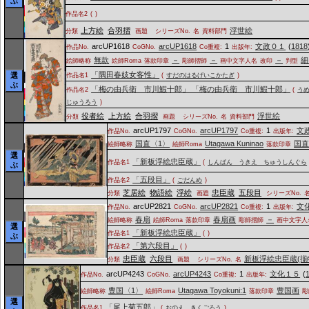
ぶ
作品名2
(
)
上方絵
合羽摺
浮世絵
分類
画題
シリーズNo.
名
資料部門
arcUP1618
arcUP1618
1
文政０１
(
1818
作品No.
CoGNo.
Co重複:
出版年:
無款
－
－
－
細
絵師略称
絵師Roma
落款印章
彫師摺師
画中文字人名
改印
判型
「隅田春妓女客性」
選
作品名1
(
すだのはるげいこかたぎ
)
ぶ
「梅の由兵衛 市川鰕十郎」 「梅の由兵衛 市川鰕十郎」
作品名2
(
う
じゅうろう
)
役者絵
上方絵
合羽摺
浮世絵
分類
画題
シリーズNo.
名
資料部門
arcUP1797
arcUP1797
1
文
作品No.
CoGNo.
Co重複:
出版年:
国直〈1〉
Utagawa Kuninao
国
絵師略称
絵師Roma
落款印章
選
「新板浮絵忠臣蔵」
作品名1
(
しんぱん うきえ ちゅうしんぐら
ぶ
「五段目」
作品名2
(
ごだんめ
)
芝居絵
物語絵
浮絵
忠臣蔵
五段目
分類
画題
シリーズNo.
arcUP2821
arcUP2821
1
文
作品No.
CoGNo.
Co重複:
出版年:
春扇
春扇画
－
絵師略称
絵師Roma
落款印章
彫師摺師
画中文字人
選
「新板浮絵忠臣蔵」
作品名1
(
)
ぶ
「第六段目」
作品名2
(
)
忠臣蔵
六段目
新板浮絵忠臣蔵(
分類
画題
シリーズNo.
名
arcUP4243
arcUP4243
1
文化１５
(
作品No.
CoGNo.
Co重複:
出版年:
豊国〈1〉
Utagawa Toyokuni:1
豊国画
絵師略称
絵師Roma
落款印章
彫
選
「尾上菊五郎」
作品名1
(
おのえ きくごろう
)