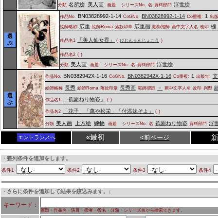
名所絵
美人画
浮世絵
分類
画題
シリーズNo.
名
資料部門
BN03828992-1-14
BN03828992-1-14
1
作品No.
CoGNo.
Co重複:
出版
広重
広重画
極
絵師略称
絵師Roma
落款印章
彫師摺師
画中文字人名
改印
選
「美人仙女香」
作品名1
(
びじんせんじょこう
)
ぶ
作品名2
(
)
美人画
浮世絵
分類
画題
シリーズNo.
名
資料部門
BN0382942X-1-16
BN0382942X-1-16
1
作品No.
CoGNo.
Co重複:
出版年:
長秀
長秀画
－
絵師略称
絵師Roma
落款印章
彫師摺師
画中文字人名
改印
判型
選
「祇園ねり物姿」
作品名1
(
)
ぶ
「花子」「萬や松栄」「付添妹そよ」
作品名2
(
)
美人画
上方絵
練物
祇園ねり物姿
浮
分類
画題
シリーズNo.
名
資料部門
«最初
<前ページ
エントランスへ
・整列条件を追加をします。
条件1
条件2
条件3
条件4
・さらに条件を追加して結果を絞込みます。↓
キーワード：
画題・作品名・演目・役者・役名・分類・シリーズ名から検索できます。