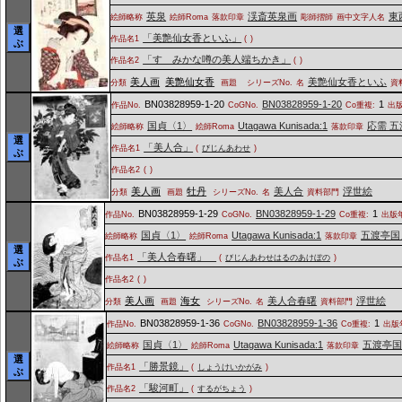
英泉
渓斎英泉画
東
絵師略称
絵師Roma
落款印章
彫師摺師
画中文字人名
選
「美艶仙女香といふ」
作品名1
(
)
ぶ
「すゝみかな噂の美人端ちかき」
作品名2
(
)
美人画
美艶仙女香
美艶仙女香といふ
分類
画題
シリーズNo.
名
資
BN03828959-1-20
BN03828959-1-20
1
作品No.
CoGNo.
Co重複:
出版
国貞〈1〉
Utagawa Kunisada:1
応需 
絵師略称
絵師Roma
落款印章
選
「美人合」
作品名1
(
びじんあわせ
)
ぶ
作品名2
(
)
美人画
牡丹
美人合
浮世絵
分類
画題
シリーズNo.
名
資料部門
BN03828959-1-29
BN03828959-1-29
1
作品No.
CoGNo.
Co重複:
出版年
国貞〈1〉
Utagawa Kunisada:1
五渡亭国
絵師略称
絵師Roma
落款印章
選
「美人合春曙」
作品名1
(
びじんあわせはるのあけぼの
)
ぶ
作品名2
(
)
美人画
海女
美人合春曙
浮世絵
分類
画題
シリーズNo.
名
資料部門
BN03828959-1-36
BN03828959-1-36
1
作品No.
CoGNo.
Co重複:
出版
国貞〈1〉
Utagawa Kunisada:1
五渡亭
絵師略称
絵師Roma
落款印章
選
「勝景鏡」
作品名1
(
しょうけいかがみ
)
ぶ
「駿河町」
作品名2
(
するがちょう
)