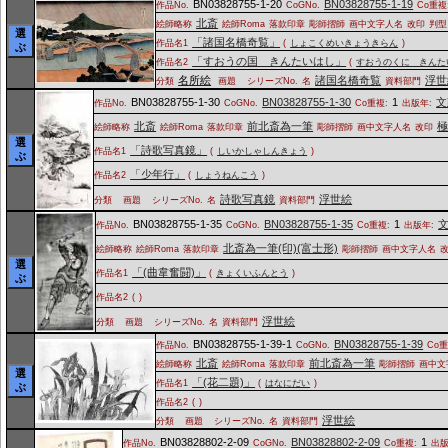
BN03828755-1-20
BN03828755-1-19
作品No.
CoGNo.
Co重複
北斎
絵師略称
絵師Roma
落款印章
彫師摺師
画中文字人名
改印
判型
選
「諸国名橋奇覧」
作品名1
(
しょこくめいきょうきらん
)
ぶ
「すおうの国 きんたいはし」
作品名2
(
すおうのくに きんた
名所絵
諸国名橋奇覧
浮世
分類
画題
シリーズNo.
名
資料部門
BN03828755-1-30
BN03828755-1-30
1
文
作品No.
CoGNo.
Co重複:
出版年:
北斎
前北斎為一筆
絵師略称
絵師Roma
落款印章
彫師摺師
画中文字人名
改印
選
「詩歌写真鏡」
作品名1
(
しいかしゃしんきょう
)
ぶ
「少年行」
作品名2
(
しょうねんこう
)
詩歌写真鏡
浮世絵
分類
画題
シリーズNo.
名
資料部門
BN03828755-1-35
BN03828755-1-35
1
作品No.
CoGNo.
Co重複:
出版年:
北斎為一筆(印)(富士形)
絵師略称
絵師Roma
落款印章
彫師摺師
画中文字人名
選
「(曲韋奮闘)」
作品名1
(
きょくいふんとう
)
ぶ
作品名2
(
)
浮世絵
分類
画題
シリーズNo.
名
資料部門
BN03828755-1-39-1
BN03828755-1-39
作品No.
CoGNo.
Co重
北斎
前北斎為一筆
絵師略称
絵師Roma
落款印章
彫師摺師
画中文
選
「(花二題)」
作品名1
(
はなにだい
)
ぶ
作品名2
(
)
浮世絵
分類
画題
シリーズNo.
名
資料部門
BN03828802-2-09
BN03828802-2-09
1
作品No.
CoGNo.
Co重複:
出版