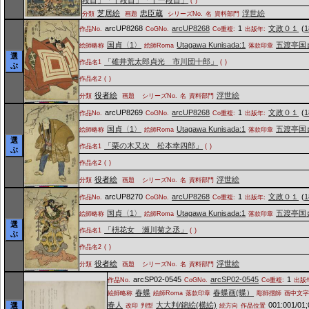
(
)
芝居絵
忠臣蔵
浮世絵
分類
画題
シリーズNo.
名
資料部門
arcUP8268
arcUP8268
1
文政０１
(
1
作品No.
CoGNo.
Co重複:
出版年:
国貞〈1〉
Utagawa Kunisada:1
五渡亭国
絵師略称
絵師Roma
落款印章
選
「碓井荒太郎貞光 市川団十郎」
作品名1
(
)
ぶ
作品名2
(
)
役者絵
浮世絵
分類
画題
シリーズNo.
名
資料部門
arcUP8269
arcUP8268
1
文政０１
(
1
作品No.
CoGNo.
Co重複:
出版年:
国貞〈1〉
Utagawa Kunisada:1
五渡亭国
絵師略称
絵師Roma
落款印章
選
「栗の木又次 松本幸四郎」
作品名1
(
)
ぶ
作品名2
(
)
役者絵
浮世絵
分類
画題
シリーズNo.
名
資料部門
arcUP8270
arcUP8268
1
文政０１
(
1
作品No.
CoGNo.
Co重複:
出版年:
国貞〈1〉
Utagawa Kunisada:1
五渡亭国
絵師略称
絵師Roma
落款印章
選
「枡花女 瀬川菊之丞」
作品名1
(
)
ぶ
作品名2
(
)
役者絵
浮世絵
分類
画題
シリーズNo.
名
資料部門
arcSP02-0545
arcSP02-0545
1
作品No.
CoGNo.
Co重複:
出版
春蝶
春蝶画(蝶）
絵師略称
絵師Roma
落款印章
彫師摺師
画中文
春人
大大判/錦絵(横絵)
001:001/01;
選
改印
判型
続方向
作品位置