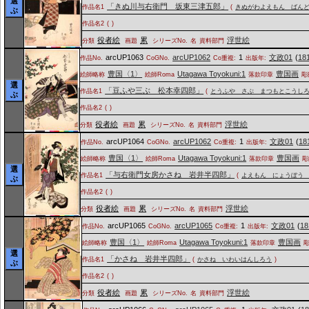
選
「きぬ川与右衛門 坂東三津五郎」
作品名1
(
きぬがわよえもん ばん
ぶ
作品名2
(
)
役者絵
累
浮世絵
分類
画題
シリーズNo.
名
資料部門
arcUP1063
arcUP1062
1
文政01
(
18
作品No.
CoGNo.
Co重複:
出版年:
豊国〈1〉
Utagawa Toyokuni:1
豊国画
絵師略称
絵師Roma
落款印章
彫
選
「豆ふや三ぶ 松本幸四郎」
作品名1
(
とうふや さぶ まつもとこうし
ぶ
作品名2
(
)
役者絵
累
浮世絵
分類
画題
シリーズNo.
名
資料部門
arcUP1064
arcUP1062
1
文政01
(
18
作品No.
CoGNo.
Co重複:
出版年:
豊国〈1〉
Utagawa Toyokuni:1
豊国画
絵師略称
絵師Roma
落款印章
彫
選
「与右衛門女房かさね 岩井半四郎」
作品名1
(
よえもん にょうぼう
ぶ
作品名2
(
)
役者絵
累
浮世絵
分類
画題
シリーズNo.
名
資料部門
arcUP1065
arcUP1065
1
文政01
(
18
作品No.
CoGNo.
Co重複:
出版年:
豊国〈1〉
Utagawa Toyokuni:1
豊国画
絵師略称
絵師Roma
落款印章
選
「かさね 岩井半四郎」
作品名1
(
かさね いわいはんしろう
)
ぶ
作品名2
(
)
役者絵
累
浮世絵
分類
画題
シリーズNo.
名
資料部門