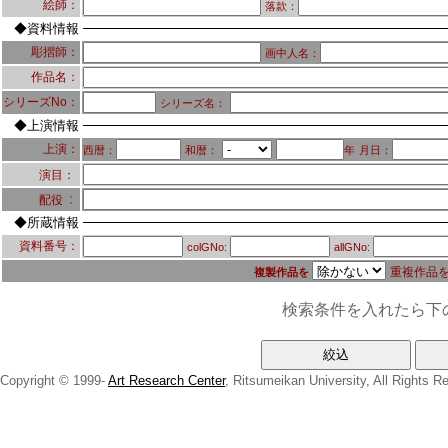
絵師：
落款：
◆資料情報
彫摺師：
画中人名：
作品名：
シリーズNo：
シリーズ名：
◆上演情報
上演：
西暦：
和暦：
年
月日：
演目：
：
配役
◆所蔵情報
資料番号：
colGNo:
allGNo:
重複作品
複製作品を
検索条件を入れたら下
Copyright © 1999-
Art Research Center
, Ritsumeikan University, All Rights R