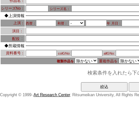
作品名：
シリーズNo：
シリーズ名：
◆上演情報
上演：
西暦：
和暦：
年
月日：
演目：
：
配役
◆所蔵情報
資料番号：
colGNo:
allGNo:
重複作品を
複製作品を
検索条件を入れたら下
Copyright © 1999-
Art Research Center
, Ritsumeikan University, All Rights R