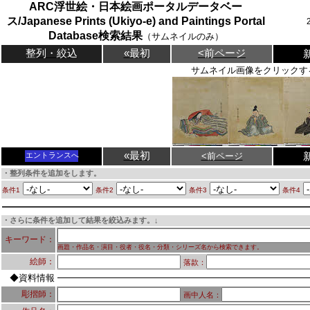
ARC浮世絵・日本絵画ポータルデータベー
ス/Japanese Prints (Ukiyo-e) and Paintings Portal
Database検索結果
（サムネイルのみ）
整列・絞込
«最初
<前ページ
サムネイル画像をクリックす
«最初
<前ページ
エントランスへ
・整列条件を追加をします。
条件1
条件2
条件3
条件4
・さらに条件を追加して結果を絞込みます。↓
キーワード：
画題・作品名・演目・役者・役名・分類・シリーズ名から検索できます。
絵師：
落款：
◆資料情報
彫摺師：
画中人名：