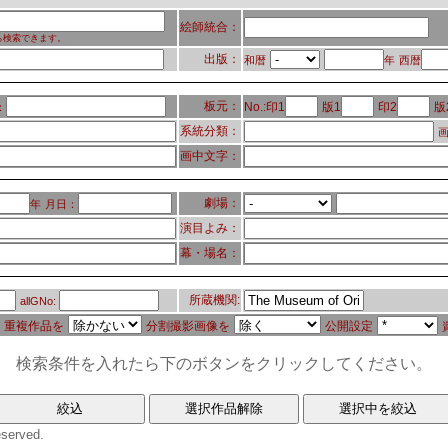
絵師統合：
ら検索できます。
出版：
和暦
年
西暦
板元：
No.:印1
版1
印2
版
：
系統分類：
画
画中文字：
劇場：
年
月日：
演目よみ：
幕・場名：
所蔵機関:
allGNo:
重複作品を
分割撮影画像を
公開設定
検索条件を入れたら下のボタンをクリックしてください。
eserved.