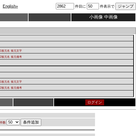
English»
件目に
件表示で
小画像
中画像
1板元名
板元文字
2板元名
板元備考
1板元名
板元文字
2板元名
板元備考
ログイン
件数