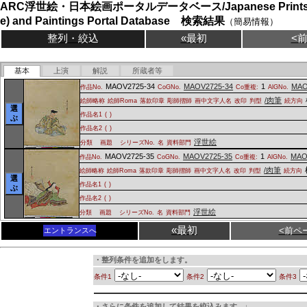
ARC浮世絵・日本絵画ポータルデータベース/Japanese Prints (
e) and Paintings Portal Database 検索結果
（簡易情報）
整列・絞込
«最初
<
基本
上演
解説
所蔵者等
MAOV2725-34
MAOV2725-34
1
MAO
作品No.
CoGNo.
Co重複:
AlGNo.
/肉筆
絵師略称
絵師Roma
落款印章
彫師摺師
画中文字人名
改印
判型
続方向
選
作品名1
(
)
ぶ
作品名2
(
)
浮世絵
分類
画題
シリーズNo.
名
資料部門
MAOV2725-35
MAOV2725-35
1
MAO
作品No.
CoGNo.
Co重複:
AlGNo.
/肉筆
絵師略称
絵師Roma
落款印章
彫師摺師
画中文字人名
改印
判型
続方向
選
作品名1
(
)
ぶ
作品名2
(
)
浮世絵
分類
画題
シリーズNo.
名
資料部門
«最初
<前ペ
エントランスへ
・整列条件を追加をします。
条件1
条件2
条件3
・さらに条件を追加して結果を絞込みます。↓