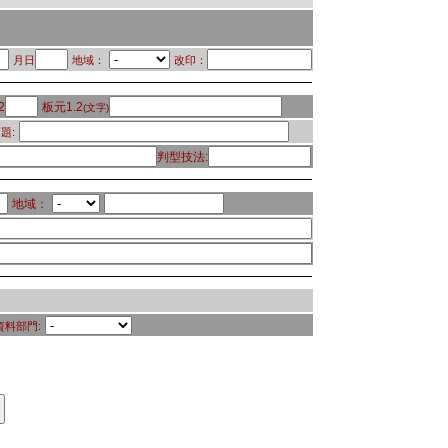
月日
地域：
改印：
2
板元1.2
(文字)
題:
判型技法:
地域：
資料部門: