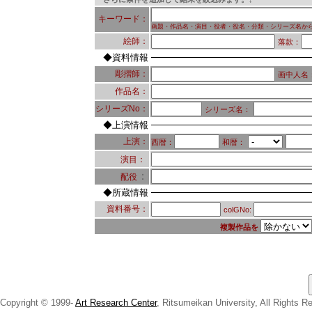
キーワード：
画題・作品名・演目・役者・役名・分類・シリーズ名か
絵師：
落款：
◆資料情報
彫摺師：
画中人名
作品名：
シリーズNo：
シリーズ名：
◆上演情報
上演：
西暦：
和暦：
演目：
：
配役
◆所蔵情報
資料番号：
colGNo:
複製作品を
Copyright © 1999-
Art Research Center
, Ritsumeikan University, All Rights R