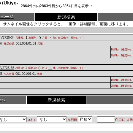
Ukiyo-
2864
件の内
2863
件目から
2864
件目を表示中
前ページ
新規検索
サムネイル画像をクリックすると、「画像＋詳細情報」画面に移ります。
V2725-34
1
(
)
・
Al重複:
出版年:
月日
地:
出版備考:
順No.：(
)
横
001:001/01;01
作品位置
異版
1印No.
1板元No.
2印No.
2板元No.
V2725-35
1
(
)
・
Al重複:
出版年:
月日
地:
出版備考:
順No.：(
)
横
001:001/01;01
作品位置
異版
1印No.
1板元No.
2印No.
2板元No.
新規検索
ージ
件目に
条件4
整列順
表示