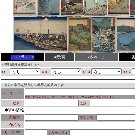
«最初
<前ページ
エントランスへ
・整列条件を追加をします。
条件1
条件2
条件3
条件4
・さらに条件を追加して結果を絞込みます。↓
キーワード：
画題・作品名・演目・役者・役名・分類・シリーズ名から検索できます。
絵師：
落款：
◆資料情報
彫摺師：
画中人名：
作品名：
シリーズNo：
シリーズ名：