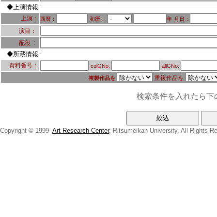
◆上演情報
上演：
西暦：
和暦：
年
月日：
演目：
：
配役
◆所蔵情報
資料番号：
colGNo:
allGNo:
重複作品を
複製作品を
検索条件を入れたら下
Copyright © 1999-
Art Research Center
, Ritsumeikan University, All Rights R