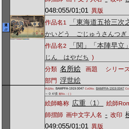
048:055/01;01
異版
「東海道五拾三次
作品名1
選
ぶ
かいどう ごじゅうさんつぎ
「関」「本陣早立
作品名2
じん はやだち
)
名所絵
分類
画題
シリーズ
浮世絵
部門
BAMPFA-1919.0047
BAMPFA-1919.0047
作品No.
CoGNo.
C
～０４頃
順No.：(
)
広重〈1〉
絵師略称
絵師Ro
-
師摺師
画中文字人名
改印
049:055/01;01
異版