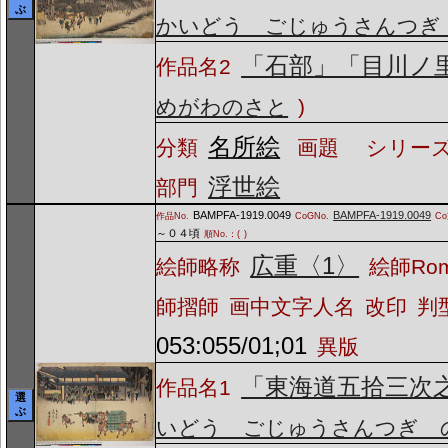
ぶ
かいどう ごじゅうさんつぎ
「石部」「目川ノ
作品名2
めがわのさと
)
名所絵
分類
画題
シリーズ
浮世絵
部門
BAMPFA-1919.0049
BAMPFA-1919.0049
作品No.
CoGNo.
C
～０４頃
順No.：(
)
広重〈1〉
絵師略称
絵師Ro
師摺師
画中文字人名
改印
判
053:055/01;01
異版
「東海道五拾三次
作品名1
選
ぶ
いどう ごじゅうさんつぎ 