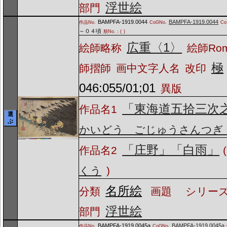
浮世絵
部門
BAMPFA-1919.0044
BAMPFA-1919.0044
作品No.
CoGNo.
C
～０４頃
順No.：(
)
広重〈1〉
絵師略称
絵師Ro
極
師摺師
画中文字人名
改印
046:055/01;01
異版
「東海道五拾三次
作品名1
選
ぶ
かいどう ごじゅうさんつぎ
「庄野」「白雨」
作品名2
(
くう
)
名所絵
分類
画題
シリーズ
浮世絵
部門
BAMPFA-1919.0045a
BAMPFA-1919.0045a
作品No.
CoGNo.