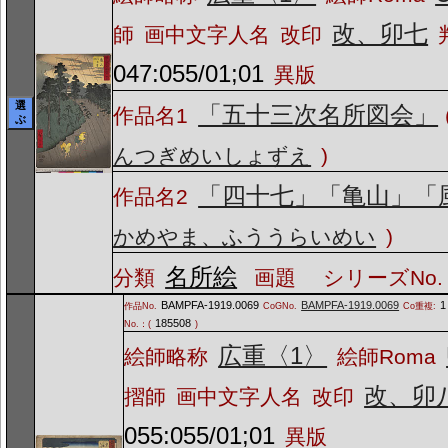
改、卯七
師
画中文字人名
改印
047:055/01;01
異版
選
「五十三次名所図会」
作品名1
ぶ
んつぎめいしょずえ
)
「四十七」「亀山」「
作品名2
かめやま、ふううらいめい
)
名所絵
分類
画題
シリーズNo.
BAMPFA-1919.0069
BAMPFA-1919.0069
1
作品No.
CoGNo.
Co重複:
185508
No.：(
)
広重〈1〉
絵師略称
絵師Roma
改、卯
摺師
画中文字人名
改印
055:055/01;01
異版