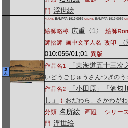
浮世絵
門
BAMPFA-1919.0059
BAMPFA-1919.0059
作品No.
CoGNo.
C
)
広重〈1〉
絵師略称
絵師Ro
（
師摺師
画中文字人名
改印
010:055/01;01
異版
「東海道五十三次
作品名1
選
ぶ
いどうごじゅうさんつぎのう
「小田原」「酒匂
作品名2
し」
(
おだわら、さかわがわ
名所絵
分類
画題
シリーズ
浮世絵
門