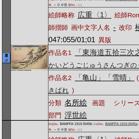
～０４頃
考:
順No.：(
)
広重〈1〉
絵師略称
絵師Ro
-
師摺師
画中文字人名
改印
047:055/01;01
異版
「東海道五拾三次
作品名1
選
ぶ
かいどうごじゅうさんつぎの
「亀山」「雪晴」
作品名2
(
きばれ
)
名所絵
分類
画題
シリーズ
浮世絵
部門
BAMPFA-1919.0045b
BAMPFA-1919.0045a
作品No.
CoGNo.
～０４頃
考:
順No.：(
)