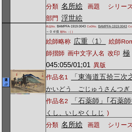
名所絵
分類
画題
シリーズ
浮世絵
部門
BAMPFA-1919.0043
BAMPFA-1919.0043
作品No.
CoGNo.
C
～０４頃
順No.：(
)
広重〈1〉
絵師略称
絵師Ro
極
師摺師
画中文字人名
改印
045:055/01;01
異版
「東海道五拾三次
作品名1
選
ぶ
かいどう ごじゅうさんつぎ
「石薬師」｢石薬師
作品名2
くし、いしやくしじ
)
名所絵
分類
画題
シリーズ