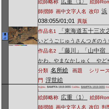
広重〈1〉
絵師略称
絵師Ro
浜
師摺師
画中文字人名
改印
038:055/01;01
異版
「東海道五十三次
作品名1
選
ぶ
いどうごじゅうさんつぎのう
「藤川」「山中宿
作品名2
かわ、やまなかしゅく やど
名所絵
分類
画題
シリーズ
浮世絵
門
BAMPFA-1919.0055
BAMPFA-1919.0055
作品No.
CoGNo.
C
)
広重〈1〉
絵師略称
絵師Ro
師摺師
画中文字人名
改印
判