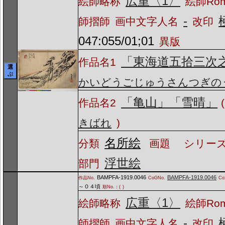
広重〈1〉
絵師略称
絵師Ro
-
師摺師
画中文字人名
改印
047:055/01;01
異版
「東海道五拾三次
作品名1
選
ぶ
かいどうごじゅうさんつぎの
「亀山」「雪晴」
作品名2
(
きばれ
)
名所絵
分類
画題
シリーズ
浮世絵
部門
BAMPFA-1919.0046
BAMPFA-1919.0046
作品No.
CoGNo.
C
～０４頃
順No.：(
)
広重〈1〉
絵師略称
絵師Ro
-
師摺師
画中文字人名
改印