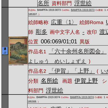
名所
浮世絵
資料部門
BAMPFA-1919.0073
BAMPFA-1919.0073
1
作品No.
CoGNo.
Co重複:
185307.
)
広重〈1〉
絵師略称
絵師Roma
彫多
-
渡
師
画中文字人名
改印
006:069/01;01
位置
異版
選
「六十余州名所図会」
作品名1
ぶ
よしゅう めいしょずえ
)
「伊賀」「上野」
作品名2
(
い
名所絵
伊賀上野
分類
画題
シ
浮世絵
料部門
BAMPFA-1919.0074
BAMPFA-1919.0074
1
作品No.
CoGNo.
Co重複:
A
185308.
)