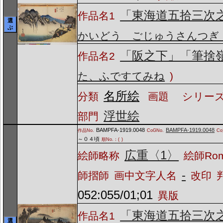
「東海道五拾三次
作品名1
選
ぶ
かいどう ごじゅうさんつぎ
「阪之下」「筆捨
作品名2
た、ふですてみね
)
名所絵
分類
画題
シリーズ
浮世絵
部門
BAMPFA-1919.0048
BAMPFA-1919.0048
作品No.
CoGNo.
C
～０４頃
順No.：(
)
広重〈1〉
絵師略称
絵師Ro
-
師摺師
画中文字人名
改印
052:055/01;01
異版
「東海道五拾三次
作品名1
選