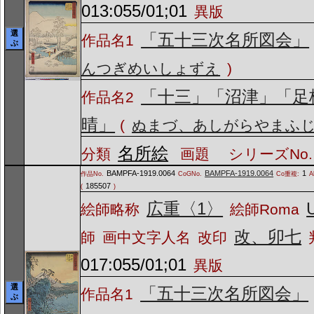
013:055/01;01
異版
選
「五十三次名所図会」
作品名1
ぶ
んつぎめいしょずえ
)
「十三」「沼津」「足
作品名2
晴」
(
ぬまづ、あしがらやまふ
名所絵
分類
画題
シリーズNo.
BAMPFA-1919.0064
BAMPFA-1919.0064
1
作品No.
CoGNo.
Co重複:
A
185507
(
)
広重〈1〉
絵師略称
絵師Roma
改、卯七
師
画中文字人名
改印
017:055/01;01
異版
選
「五十三次名所図会」
作品名1
ぶ