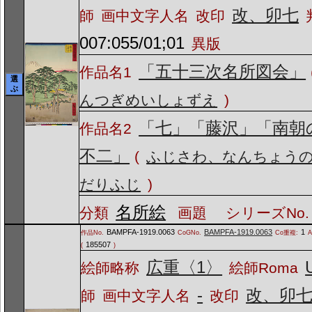
改、卯七
師
画中文字人名
改印
007:055/01;01
異版
「五十三次名所図会」
作品名1
選
ぶ
んつぎめいしょずえ
)
「七」「藤沢」「南朝
作品名2
不二」
(
ふじさわ、なんちょう
だりふじ
)
名所絵
分類
画題
シリーズNo.
BAMPFA-1919.0063
BAMPFA-1919.0063
1
作品No.
CoGNo.
Co重複:
A
185507
(
)
広重〈1〉
絵師略称
絵師Roma
-
改、卯
師
画中文字人名
改印