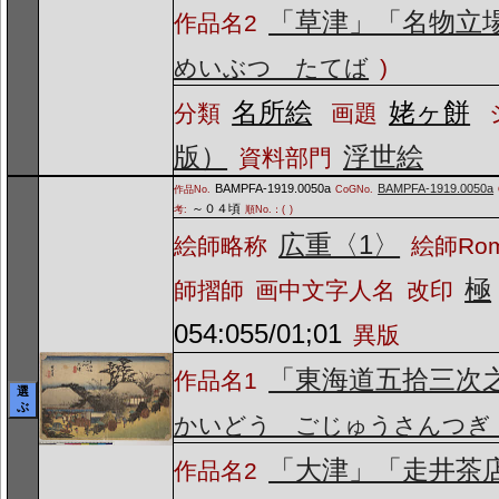
「草津」「名物立
作品名2
めいぶつ たてば
)
名所絵
姥ヶ餅
分類
画題
版）
浮世絵
資料部門
BAMPFA-1919.0050a
BAMPFA-1919.0050a
作品No.
CoGNo.
～０４頃
考:
順No.：(
)
広重〈1〉
絵師略称
絵師Ro
極
師摺師
画中文字人名
改印
054:055/01;01
異版
「東海道五拾三次
作品名1
選
ぶ
かいどう ごじゅうさんつぎ
「大津」「走井茶
作品名2