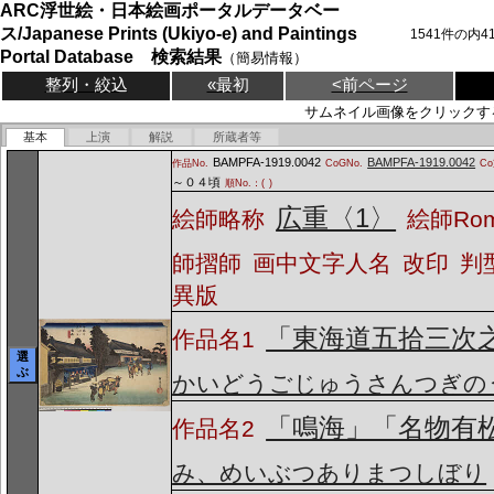
ARC浮世絵・日本絵画ポータルデータベー
ス/Japanese Prints (Ukiyo-e) and Paintings
1541
件の内
4
Portal Database 検索結果
（簡易情報）
整列・絞込
«最初
<前ページ
サムネイル画像をクリックす
基本
上演
解説
所蔵者等
BAMPFA-1919.0042
BAMPFA-1919.0042
作品No.
CoGNo.
C
～０４頃
順No.：(
)
広重〈1〉
絵師略称
絵師Ro
師摺師
画中文字人名
改印
判
異版
「東海道五拾三次
作品名1
選
ぶ
かいどうごじゅうさんつぎの
「鳴海」「名物有
作品名2
み、めいぶつありまつしぼり