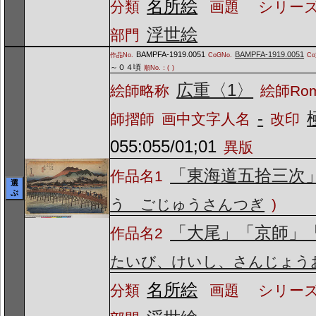
名所絵
分類
画題
シリーズ
浮世絵
部門
BAMPFA-1919.0051
BAMPFA-1919.0051
作品No.
CoGNo.
C
～０４頃
順No.：(
)
広重〈1〉
絵師略称
絵師Ro
-
師摺師
画中文字人名
改印
055:055/01;01
異版
「東海道五拾三次
作品名1
選
ぶ
う ごじゅうさんつぎ
)
「大尾」「京師」
作品名2
たいび、けいし、さんじょう
名所絵
分類
画題
シリーズ