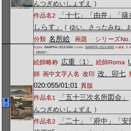
んつぎめいしょずえ
)
「十七」「由井」「薩
作品名2
しらす」
(
ゆい、さったみね、
名所絵
分類
画題
シリーズNo.
BAMPFA-1919.0065
BAMPFA-1919.0065
1
作品No.
CoGNo.
Co重複:
A
185507
(
)
広重〈1〉
絵師略称
絵師Roma
改、卯七
師
画中文字人名
改印
020:055/01;01
異版
「五十三次名所図会」
作品名1
選
ぶ
んつぎめいしょずえ
)
「二十」「府中」「安
作品名2