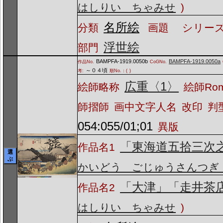
はしりい ちゃみせ
)
名所絵
分類
画題
シリーズ
浮世絵
部門
BAMPFA-1919.0050b
BAMPFA-1919.0050a
作品No.
CoGNo.
～０４頃
考:
順No.：(
)
広重〈1〉
絵師略称
絵師Ro
師摺師
画中文字人名
改印
判
054:055/01;01
異版
「東海道五拾三次
作品名1
選
ぶ
かいどう ごじゅうさんつぎ
「大津」「走井茶
作品名2
はしりい ちゃみせ
)