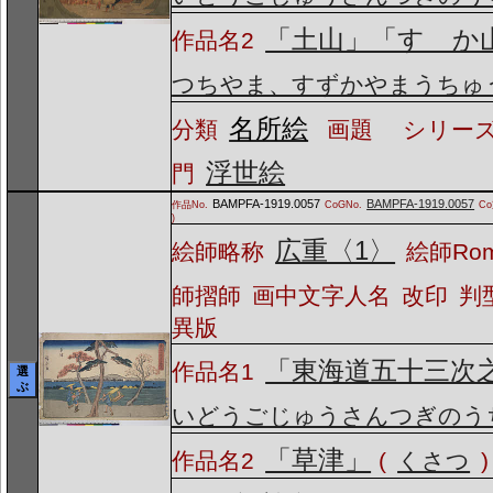
「土山」「すゞか
作品名2
つちやま、すずかやまうちゅ
名所絵
分類
画題
シリーズ
浮世絵
門
BAMPFA-1919.0057
BAMPFA-1919.0057
作品No.
CoGNo.
C
)
広重〈1〉
絵師略称
絵師Ro
師摺師
画中文字人名
改印
判
異版
「東海道五十三次
作品名1
選
ぶ
いどうごじゅうさんつぎのう
「草津」
作品名2
(
くさつ
)