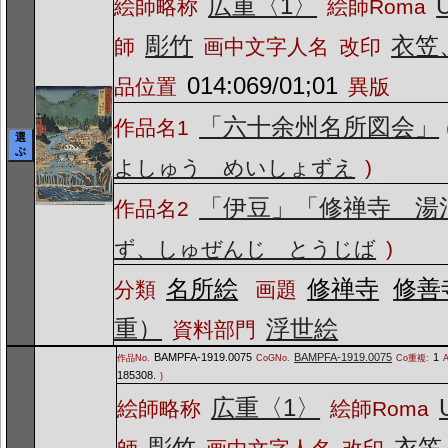
広重〈1〉
U
絵師略称
絵師Roma
彫竹
衣笠
師
画中文字人名
改印
014:069/01;01
品位置
異版
「六十余州名所図会」
作品名1
選
ぶ
よしゅう めいしょずえ
)
「伊豆」「修禅寺 湯
作品名2
ず、しゅぜんじ とうじば
)
名所絵
修禅寺
修善
分類
画題
重）
浮世絵
資料部門
BAMPFA-1919.0075
BAMPFA-1919.0075
1
作品No.
CoGNo.
Co重複:
185308.
)
広重〈1〉
絵師略称
絵師Roma
彫竹
衣笠