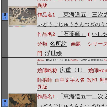
異版
「東海道五十三次
作品名1
選
ぶ
いどうごじゅうさんつぎのう
「石薬師」
作品名2
(
いし
名所絵
分類
画題
シリーズ
浮世絵
門
BAMPFA-1919.0056
BAMPFA-1919.0056
作品No.
CoGNo.
C
)
広重〈1〉
絵師略称
絵師Ro
師摺師
画中文字人名
改印
判
異版
「東海道五十三次
作品名1
選
ぶ
いどうごじゅうさんつぎのう