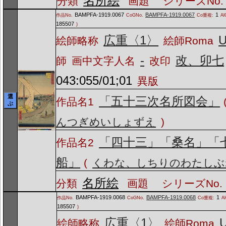
名所絵
分類
画題
シリーズNo.
BAMPFA-1919.0067
BAMPFA-1919.0067
1
作品No.
CoGNo.
Co重複:
Al
185507
)
広重〈1〉
U
絵師略称
絵師Roma
-
改、卯七
師
画中文字人名
改印
043:055/01;01
異版
選
「五十三次名所図会」
作品名1
ぶ
んつぎめいしょずえ
)
「四十三」「桑名」「
作品名2
船」
(
くわな、しちりのわたしぶ
名所絵
分類
画題
シリーズNo.
BAMPFA-1919.0068
BAMPFA-1919.0068
1
作品No.
CoGNo.
Co重複:
A
185507
)
広重〈1〉
U
絵師略称
絵師Roma