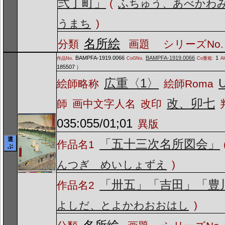
弐丁町」
(
ふちゅう、あべかわ
うまち
)
名所絵
分類
画題
シリーズNo.
BAMPFA-1919.0066
BAMPFA-1919.0066
1
作品No.
CoGNo.
Co重複:
A
185507
)
広重〈1〉
U
絵師略称
絵師Roma
改、卯七
師
画中文字人名
改印
035:055/01;01
異版
選
「五十三次名所図会」
作品名1
ぶ
んつぎ めいしょずえ
)
「卅五」「吉田」「豊
作品名2
よしだ、とよかわおおはし
)