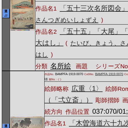
「五十三次名所図会
作品名1
選
ぶ
さんつぎめいしょずえ
)
「五十五」「大尾」
作品名2
大はし」
(
たいび、きょう、さ
はし
)
名所絵
分類
画題
シリーズNo
BAMPFA-1919.0070
BAMPFA-1919.0070
作品No.
CoGNo.
C
頃
順No.：(
)
広重〈1〉
絵師略称
絵師Ro
（「弌立斎」）
彫師摺師
037:070/01
続方向
作品位置
「木曽海道六十九
作品名1
選