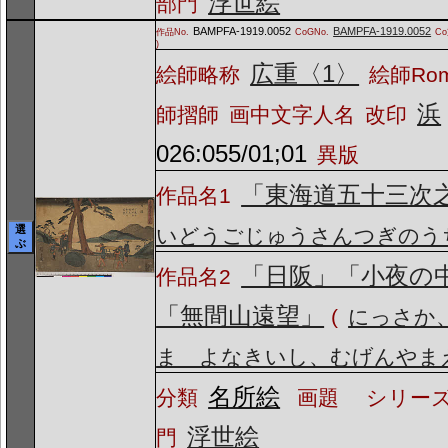
浮世絵
部門
BAMPFA-1919.0052
BAMPFA-1919.0052
作品No.
CoGNo.
C
)
広重〈1〉
絵師略称
絵師Ro
浜
師摺師
画中文字人名
改印
026:055/01;01
異版
「東海道五十三次
作品名1
選
いどうごじゅうさんつぎのう
ぶ
「日阪」「小夜の
作品名2
「無間山遠望」
(
にっさか
ま よなきいし、むげんやま
名所絵
分類
画題
シリーズ
浮世絵
門