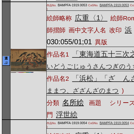
BAMPFA-1919.0053
BAMPFA-1919.0053
作品No.
CoGNo.
C
)
広重〈1〉
絵師略称
絵師Ro
浜
師摺師
画中文字人名
改印
030:055/01;01
異版
「東海道五十三次
作品名1
選
ぶ
いどうごじゅうさんつぎのう
「浜松」「ざゝん
作品名2
ままつ、ざざんざのまつ
)
名所絵
分類
画題
シリーズ
浮世絵
門
BAMPFA-1919.0054
BAMPFA-1919.0054
作品No.
CoGNo.
C
)