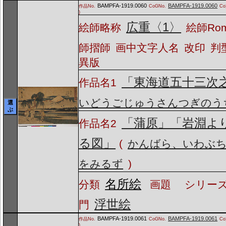
BAMPFA-1919.0060
BAMPFA-1919.0060
作品No.
CoGNo.
C
)
広重〈1〉
絵師略称
絵師Ro
師摺師
画中文字人名
改印
判
異版
「東海道五十三次
作品名1
いどうごじゅうさんつぎのう
選
ぶ
「蒲原」「岩淵よ
作品名2
る図」
(
かんばら、いわぶ
をみるず
)
名所絵
分類
画題
シリーズ
浮世絵
門
BAMPFA-1919.0061
BAMPFA-1919.0061
作品No.
CoGNo.
C
)