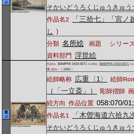
ぶ
そかいどうろくじゅうきゅう
「三拾七」「宮ノ
作品名2
し
)
名所絵
分類
画題
シリーズ
浮世絵
資料部門
BAMPFA-1919.0071
BAMPFA-1919.0071
作品No.
CoGNo.
C
頃
1842
順No.：(
)
広重〈1〉
絵師略称
絵師Ro
（「一立斎」）
彫師摺師
058:070/01
続方向
作品位置
選
「木曽海道六拾九
作品名1
ぶ
そかいどうろくじゅうきゅう