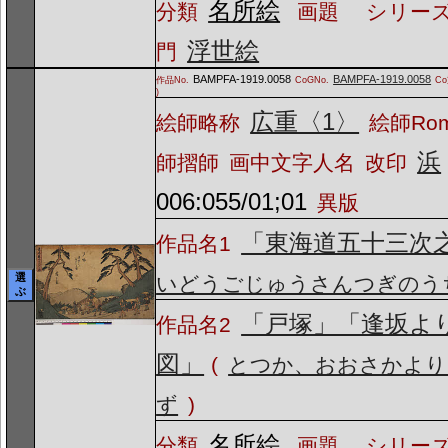
名所絵
分類
画題
シリーズ
浮世絵
門
BAMPFA-1919.0058
BAMPFA-1919.0058
作品No.
CoGNo.
C
)
広重〈1〉
絵師略称
絵師Ro
浜
師摺師
画中文字人名
改印
006:055/01;01
異版
「東海道五十三次
作品名1
選
いどうごじゅうさんつぎのう
ぶ
「戸塚」「逢坂よ
作品名2
図」
(
とつか、おおさかより
ず
)
名所絵
分類
画題
シリーズ