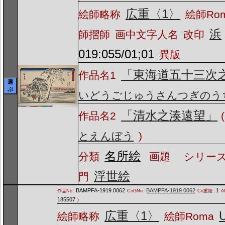
広重〈1〉
絵師略称
絵師Ro
浜
師摺師
画中文字人名
改印
019:055/01;01
異版
「東海道五十三次
作品名1
選
ぶ
いどうごじゅうさんつぎのう
「清水之湊遠望」
作品名2
(
とえんぼう
)
名所絵
分類
画題
シリーズ
浮世絵
門
BAMPFA-1919.0062
BAMPFA-1919.0062
1
作品No.
CoGNo.
Co重複:
A
185507
)
広重〈1〉
U
絵師略称
絵師Roma