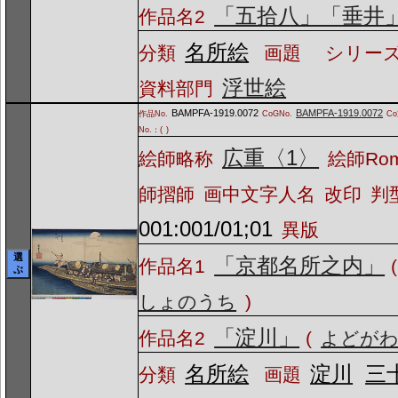
「五拾八」「垂井
作品名2
名所絵
分類
画題
シリーズ
浮世絵
資料部門
BAMPFA-1919.0072
BAMPFA-1919.0072
作品No.
CoGNo.
C
No.：(
)
広重〈1〉
絵師略称
絵師Ro
師摺師
画中文字人名
改印
判
001:001/01;01
異版
選
「京都名所之内」
作品名1
(
ぶ
しょのうち
)
「淀川」
作品名2
(
よどが
名所絵
淀川
三
分類
画題