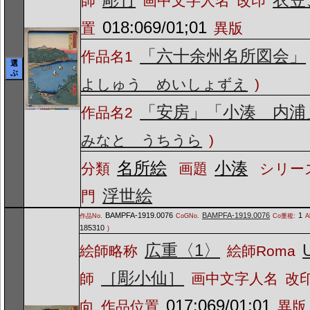
師
画中文字人名
改印
018:069/01;01
置
異版
「六十余州名所図会」
作品名1
選
ぶ
よしゅう めいしょずえ
)
「安房」「小湊 内浦
作品名2
みなと うちうら
)
名所絵
小湊
分類
画題
シリーズ
浮世絵
門
BAMPFA-1919.0076
BAMPFA-1919.0076
1
作品No.
CoGNo.
Co重複:
A
185310
)
広重〈1〉
絵師略称
絵師Roma
［彫小仙］
師
画中文字人名
改
017:069/01;01
向
作品位置
異版