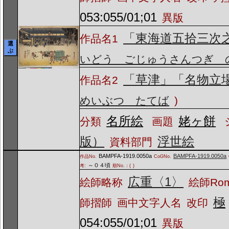
053:055/01;01
異版
「東海道五拾三次
作品名1
選
ぶ
いどう ごじゅうさんつぎ 
「草津」「名物立
作品名2
めいぶつ たてば
)
名所絵
姥ヶ餅
分類
画題
版）
浮世絵
資料部門
BAMPFA-1919.0050a
BAMPFA-1919.0050a
作品No.
CoGNo.
～０４頃
考:
順No.：(
)
広重〈1〉
絵師略称
絵師Ro
極
師摺師
画中文字人名
改印
054:055/01;01
異版