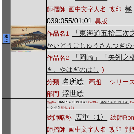
極
師摺師
画中文字人名
改印
039:055/01;01
異版
「東海道五拾三次
作品名1
選
ぶ
かいどうごじゅうさんつぎの
「岡崎」「矢矧之
作品名2
き、やはぎのはし
)
名所絵
分類
画題
シリーズ
浮世絵
部門
BAMPFA-1919.0041
BAMPFA-1919.0041
作品No.
CoGNo.
C
～０４頃
順No.：(
)
広重〈1〉
絵師略称
絵師Ro
師摺師
画中文字人名
改印
判