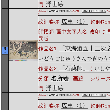
浮世絵
門
BAMPFA-1919.0055
BAMPFA-1919.0055
作品No.
CoGNo.
C
)
広重〈1〉
絵師略称
絵師Ro
師摺師
画中文字人名
改印
判
異版
「東海道五十三次
作品名1
選
ぶ
いどうごじゅうさんつぎのう
「石薬師」
作品名2
(
いし
名所絵
分類
画題
シリーズ
浮世絵
門
BAMPFA-1919.0056
BAMPFA-1919.0056
作品No.
CoGNo.
C
)
広重〈1〉
絵師略称
絵師Ro