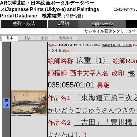
ARC浮世絵・日本絵画ポータルデータベー
ス/Japanese Prints (Ukiyo-e) and Paintings
1541
件の内
3
Portal Database 検索結果
（簡易情報）
整列・絞込
«最初
<前ページ
サムネイル画像をクリックす
基本
上演
解説
所蔵者等
BAMPFA-1919.0036
BAMPFA-1919.0036
作品No.
CoGNo.
C
～０４頃
順No.：(
)
広重〈1〉
絵師略称
絵師Ro
極
師摺師
画中文字人名
改印
035:055/01;01
異版
「東海道五拾三次
作品名1
選
ぶ
かいどうごじゅうさんつぎの
「吉田」「豊川橋
作品名2
よかわばし
)