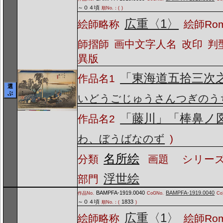
～０４頃
順No.：(
)
広重〈1〉
絵師略称
絵師Ro
師摺師
画中文字人名
改印
判
異版
「東海道五拾三次
作品名1
選
ぶ
いどうごじゅうさんつぎのう
「藤川」「棒鼻ノ
作品名2
わ、ぼうばなのず
)
名所絵
分類
画題
シリーズ
浮世絵
部門
BAMPFA-1919.0040
BAMPFA-1919.0040
作品No.
CoGNo.
C
～０４頃
1833
順No.：(
)
広重〈1〉
絵師略称
絵師Ro