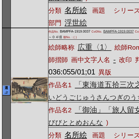
名所絵
分類
画題
シリーズ
浮世絵
部門
BAMPFA-1919.0037
BAMPFA-1919.0037
作品No.
CoGNo.
C
～０４頃
順No.：(
)
広重〈1〉
絵師略称
絵師Ro
-
師摺師
画中文字人名
改印
036:055/01;01
異版
「東海道五拾三次
作品名1
選
ぶ
いどうごじゅうさんつぎのう
「御油」「旅人留
作品名2
びびととめおんな
)
名所絵
分類
画題
シリーズ