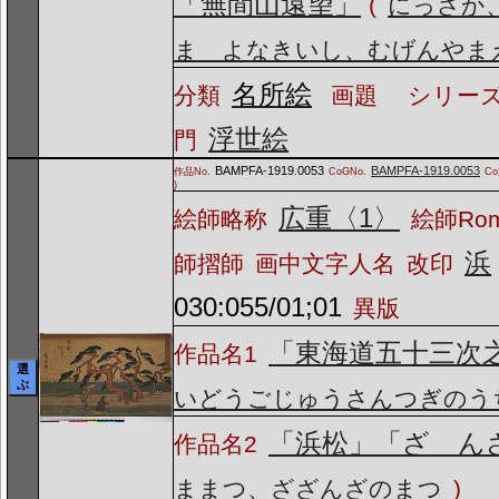
「無間山遠望」
(
にっさか
ま よなきいし、むげんやま
名所絵
分類
画題
シリーズ
浮世絵
門
BAMPFA-1919.0053
BAMPFA-1919.0053
作品No.
CoGNo.
C
)
広重〈1〉
絵師略称
絵師Ro
浜
師摺師
画中文字人名
改印
030:055/01;01
異版
「東海道五十三次
作品名1
選
ぶ
いどうごじゅうさんつぎのう
「浜松」「ざゝん
作品名2
ままつ、ざざんざのまつ
)