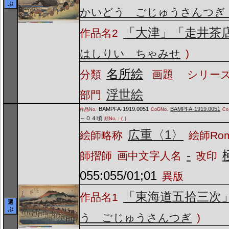
ぶ
かいどう ごじゅうさんつぎ
「大津」「走井茶
作品名2
はしりい ちゃみせ
)
名所絵
分類
画題
シリーズ
浮世絵
部門
BAMPFA-1919.0051
BAMPFA-1919.0051
作品No.
CoGNo.
C
～０４頃
順No.：(
)
広重〈1〉
絵師略称
絵師Ro
-
師摺師
画中文字人名
改印
055:055/01;01
異版
「東海道五拾三次
作品名1
選
ぶ
う ごじゅうさんつぎ
)