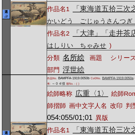
「東海道五拾三次
作品名1
選
ぶ
かいどう ごじゅうさんつぎ
「大津」「走井茶
作品名2
はしりい ちゃみせ
)
名所絵
分類
画題
シリーズ
浮世絵
部門
BAMPFA-1919.0050b
BAMPFA-1919.0050a
作品No.
CoGNo.
～０４頃
考:
順No.：(
)
広重〈1〉
絵師略称
絵師Ro
師摺師
画中文字人名
改印
判
054:055/01;01
異版
「東海道五拾三次
作品名1
選