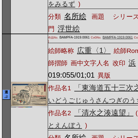
をみるず
)
名所絵
分類
画題
シリーズ
浮世絵
門
BAMPFA-1919.0061
BAMPFA-1919.0061
作品No.
CoGNo.
C
)
広重〈1〉
絵師略称
絵師Ro
浜
師摺師
画中文字人名
改印
019:055/01;01
異版
「東海道五十三次
作品名1
選
ぶ
いどうごじゅうさんつぎのう
「清水之湊遠望」
作品名2
(
とえんぼう
)
名所絵
分類
画題
シリーズ