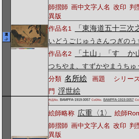
師摺師
画中文字人名
改印
判
異版
「東海道五十三次
作品名1
選
ぶ
いどうごじゅうさんつぎのう
「土山」「すゞか
作品名2
つちやま、すずかやまうちゅ
名所絵
分類
画題
シリーズ
浮世絵
門
BAMPFA-1919.0057
BAMPFA-1919.0057
作品No.
CoGNo.
C
)
広重〈1〉
絵師略称
絵師Ro
師摺師
画中文字人名
改印
判
異版