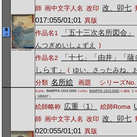
改、卯七
師
画中文字人名
改印
017:055/01;01
異版
選
「五十三次名所図会」
作品名1
ぶ
んつぎめいしょずえ
)
「十七」「由井」「薩
作品名2
しらす」
(
ゆい、さったみね、
名所絵
分類
画題
シリーズNo.
BAMPFA-1919.0065
BAMPFA-1919.0065
1
作品No.
CoGNo.
Co重複:
A
185507
(
)
広重〈1〉
絵師略称
絵師Roma
改、卯七
師
画中文字人名
改印
020:055/01;01
異版