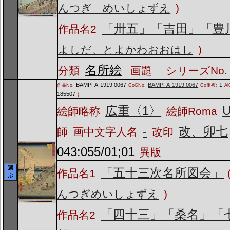
んつぎ めいしょずえ
)
「卅五」「吉田」「豊
作品名2
よしだ、とよかわおおはし
)
名所絵
分類
画題
シリーズNo.
BAMPFA-1919.0067
BAMPFA-1919.0067
1
作品No.
CoGNo.
Co重複:
Al
185507
)
広重〈1〉
U
絵師略称
絵師Roma
-
改、卯七
師
画中文字人名
改印
043:055/01;01
異版
選
「五十三次名所図会」
作品名1
ぶ
んつぎめいしょずえ
)
「四十三」「桑名」「
作品名2