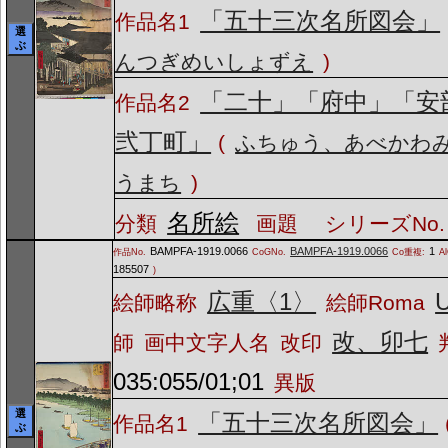
「五十三次名所図会」
作品名1
選
ぶ
んつぎめいしょずえ
)
「二十」「府中」「安
作品名2
弐丁町」
(
ふちゅう、あべかわ
うまち
)
名所絵
分類
画題
シリーズNo.
BAMPFA-1919.0066
BAMPFA-1919.0066
1
作品No.
CoGNo.
Co重複:
A
185507
)
広重〈1〉
U
絵師略称
絵師Roma
改、卯七
師
画中文字人名
改印
035:055/01;01
異版
選
「五十三次名所図会」
作品名1
ぶ