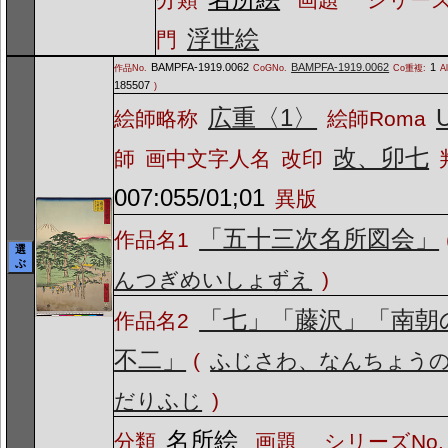
浮世絵
門
BAMPFA-1919.0062
BAMPFA-1919.0062
1
作品No.
CoGNo.
Co重複:
A
185507
)
広重〈1〉
U
絵師略称
絵師Roma
改、卯七
師
画中文字人名
改印
007:055/01;01
異版
「五十三次名所図会」
作品名1
選
ぶ
んつぎめいしょずえ
)
「七」「藤沢」「南朝
作品名2
不二」
(
ふじさわ、なんちょう
だりふじ
)
名所絵
分類
画題
シリーズNo.