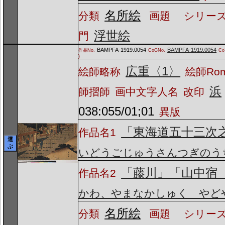
名所絵
分類
画題
シリーズ
浮世絵
門
BAMPFA-1919.0054
BAMPFA-1919.0054
作品No.
CoGNo.
C
)
広重〈1〉
絵師略称
絵師Ro
浜
師摺師
画中文字人名
改印
038:055/01;01
異版
「東海道五十三次
作品名1
選
ぶ
いどうごじゅうさんつぎのう
「藤川」「山中宿
作品名2
かわ、やまなかしゅく やど
名所絵
分類
画題
シリーズ