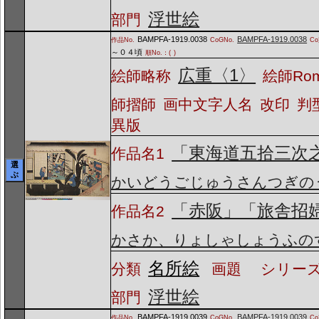
浮世絵
部門
BAMPFA-1919.0038
BAMPFA-1919.0038
作品No.
CoGNo.
C
～０４頃
順No.：(
)
広重〈1〉
絵師略称
絵師Ro
師摺師
画中文字人名
改印
判
異版
「東海道五拾三次
作品名1
選
ぶ
かいどうごじゅうさんつぎの
「赤阪」「旅舎招
作品名2
かさか、りょしゃしょうふの
名所絵
分類
画題
シリーズ
浮世絵
部門
BAMPFA-1919.0039
BAMPFA-1919.0039
作品No.
CoGNo.
C