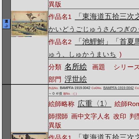
異版
「東海道五拾三次
作品名1
選
ぶ
かいどうごじゅうさんつぎの
「池鯉鮒」「首夏
作品名2
ゅう、しゅかうまいち
)
名所絵
分類
画題
シリーズ
浮世絵
部門
BAMPFA-1919.0042
BAMPFA-1919.0042
作品No.
CoGNo.
C
～０４頃
順No.：(
)
広重〈1〉
絵師略称
絵師Ro
師摺師
画中文字人名
改印
判
異版
「東海道五拾三次
作品名1