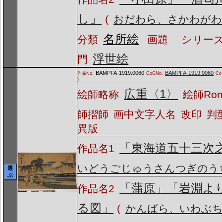
し」
(
おだわら、さかわがわ
名所絵
分類
画題
シリーズ
浮世絵
門
BAMPFA-1919.0060
BAMPFA-1919.0060
作品No.
CoGNo.
C
)
広重〈1〉
絵師略称
絵師Ro
師摺師
画中文字人名
改印
判
異版
「東海道五十三次
作品名1
いどうごじゅうさんつぎのう
選
ぶ
「蒲原」「岩淵よ
作品名2
る図」
(
かんばら、いわぶ