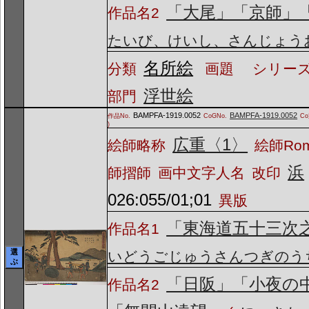
「大尾」「京師」
作品名2
たいび、けいし、さんじょう
名所絵
分類
画題
シリーズ
浮世絵
部門
BAMPFA-1919.0052
BAMPFA-1919.0052
作品No.
CoGNo.
C
)
広重〈1〉
絵師略称
絵師Ro
浜
師摺師
画中文字人名
改印
026:055/01;01
異版
「東海道五十三次
作品名1
選
いどうごじゅうさんつぎのう
ぶ
「日阪」「小夜の
作品名2