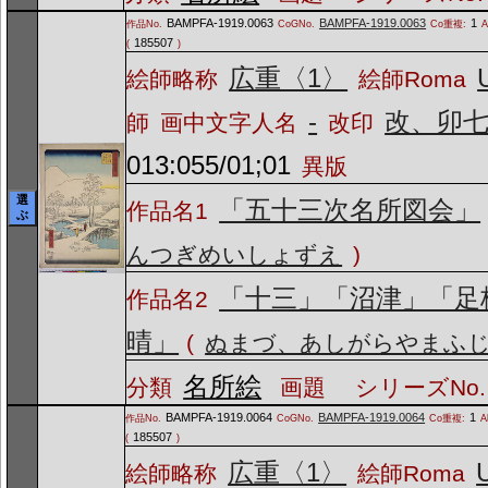
BAMPFA-1919.0063
BAMPFA-1919.0063
1
作品No.
CoGNo.
Co重複:
A
185507
(
)
広重〈1〉
絵師略称
絵師Roma
-
改、卯
師
画中文字人名
改印
013:055/01;01
異版
選
「五十三次名所図会」
作品名1
ぶ
んつぎめいしょずえ
)
「十三」「沼津」「足
作品名2
晴」
(
ぬまづ、あしがらやまふ
名所絵
分類
画題
シリーズNo.
BAMPFA-1919.0064
BAMPFA-1919.0064
1
作品No.
CoGNo.
Co重複:
A
185507
(
)
広重〈1〉
絵師略称
絵師Roma