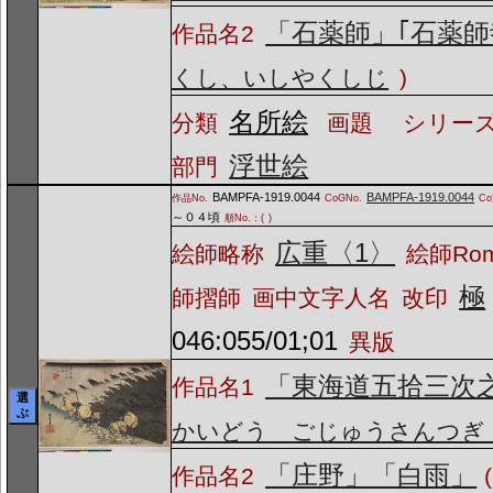
「石薬師」｢石薬師
作品名2
くし、いしやくしじ
)
名所絵
分類
画題
シリーズ
浮世絵
部門
BAMPFA-1919.0044
BAMPFA-1919.0044
作品No.
CoGNo.
C
～０４頃
順No.：(
)
広重〈1〉
絵師略称
絵師Ro
極
師摺師
画中文字人名
改印
046:055/01;01
異版
「東海道五拾三次
作品名1
選
ぶ
かいどう ごじゅうさんつぎ
「庄野」「白雨」
作品名2
(