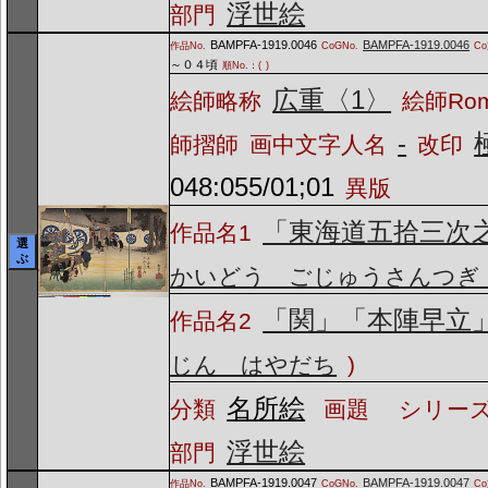
浮世絵
部門
BAMPFA-1919.0046
BAMPFA-1919.0046
作品No.
CoGNo.
C
～０４頃
順No.：(
)
広重〈1〉
絵師略称
絵師Ro
-
師摺師
画中文字人名
改印
048:055/01;01
異版
「東海道五拾三次
作品名1
選
ぶ
かいどう ごじゅうさんつぎ
「関」「本陣早立
作品名2
じん はやだち
)
名所絵
分類
画題
シリーズ
浮世絵
部門
BAMPFA-1919.0047
BAMPFA-1919.0047
作品No.
CoGNo.
C