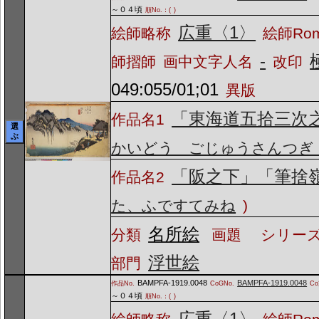
～０４頃
順No.：(
)
広重〈1〉
絵師略称
絵師Ro
-
師摺師
画中文字人名
改印
049:055/01;01
異版
「東海道五拾三次
作品名1
選
ぶ
かいどう ごじゅうさんつぎ
「阪之下」「筆捨
作品名2
た、ふですてみね
)
名所絵
分類
画題
シリーズ
浮世絵
部門
BAMPFA-1919.0048
BAMPFA-1919.0048
作品No.
CoGNo.
C
～０４頃
順No.：(
)
広重〈1〉