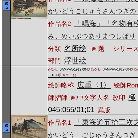
選
ぶ
かいどうごじゅうさんつぎの
「鳴海」「名物有
作品名2
み、めいぶつありまつしぼり
名所絵
分類
画題
シリーズ
浮世絵
部門
BAMPFA-1919.0043
BAMPFA-1919.0043
作品No.
CoGNo.
C
～０４頃
順No.：(
)
広重〈1〉
絵師略称
絵師Ro
極
師摺師
画中文字人名
改印
045:055/01;01
異版
「東海道五拾三次
作品名1
選
ぶ
かいどう ごじゅうさんつぎ