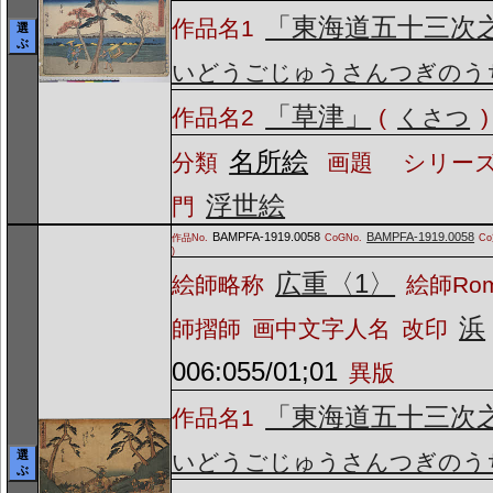
「東海道五十三次
作品名1
選
ぶ
いどうごじゅうさんつぎのう
「草津」
作品名2
(
くさつ
)
名所絵
分類
画題
シリーズ
浮世絵
門
BAMPFA-1919.0058
BAMPFA-1919.0058
作品No.
CoGNo.
C
)
広重〈1〉
絵師略称
絵師Ro
浜
師摺師
画中文字人名
改印
006:055/01;01
異版
「東海道五十三次
作品名1
選
いどうごじゅうさんつぎのう
ぶ