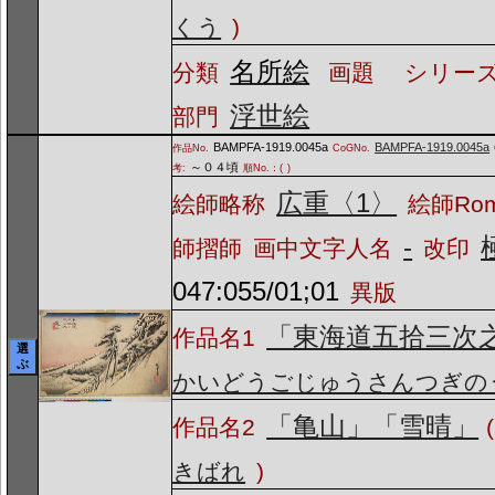
くう
)
名所絵
分類
画題
シリーズ
浮世絵
部門
BAMPFA-1919.0045a
BAMPFA-1919.0045a
作品No.
CoGNo.
～０４頃
考:
順No.：(
)
広重〈1〉
絵師略称
絵師Ro
-
師摺師
画中文字人名
改印
047:055/01;01
異版
「東海道五拾三次
作品名1
選
ぶ
かいどうごじゅうさんつぎの
「亀山」「雪晴」
作品名2
(
きばれ
)