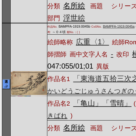
名所絵
分類
画題
シリーズ
浮世絵
部門
BAMPFA-1919.0045b
BAMPFA-1919.0045a
作品No.
CoGNo.
～０４頃
考:
順No.：(
)
広重〈1〉
絵師略称
絵師Ro
-
師摺師
画中文字人名
改印
047:055/01;01
異版
「東海道五拾三次
作品名1
選
ぶ
かいどうごじゅうさんつぎの
「亀山」「雪晴」
作品名2
(
きばれ
)
名所絵
分類
画題
シリーズ