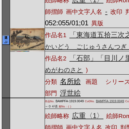
絵師略称
絵師Ro
-
師摺師
画中文字人名
改印
052:055/01;01
異版
「東海道五拾三次
作品名1
選
ぶ
かいどう ごじゅうさんつぎ
「石部」「目川ノ
作品名2
めがわのさと
)
名所絵
分類
画題
シリーズ
浮世絵
部門
BAMPFA-1919.0049
BAMPFA-1919.0049
作品No.
CoGNo.
C
～０４頃
順No.：(
)
広重〈1〉
絵師略称
絵師Ro
師摺師
画中文字人名
改印
判