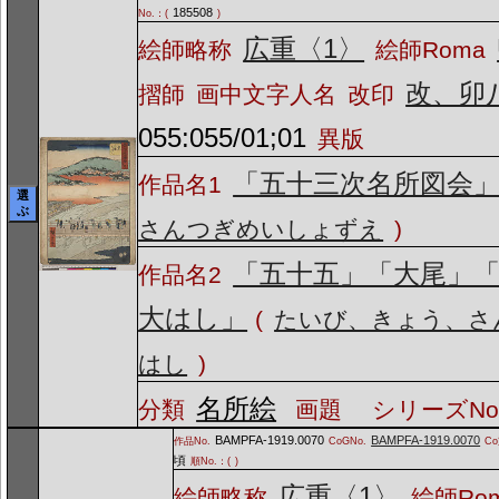
185508
No.：(
)
広重〈1〉
絵師略称
絵師Roma
改、卯
摺師
画中文字人名
改印
055:055/01;01
異版
「五十三次名所図会
作品名1
選
ぶ
さんつぎめいしょずえ
)
「五十五」「大尾」
作品名2
大はし」
(
たいび、きょう、さ
はし
)
名所絵
分類
画題
シリーズNo
BAMPFA-1919.0070
BAMPFA-1919.0070
作品No.
CoGNo.
C
頃
順No.：(
)
広重〈1〉
絵師略称
絵師Ro