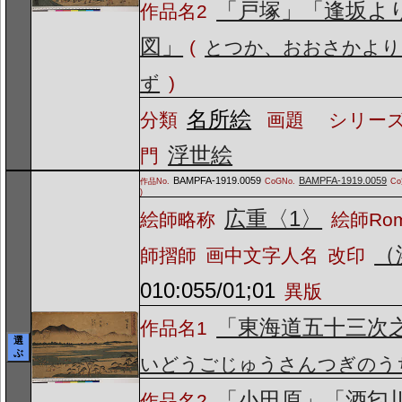
「戸塚」「逢坂よ
作品名2
図」
(
とつか、おおさかより
ず
)
名所絵
分類
画題
シリーズ
浮世絵
門
BAMPFA-1919.0059
BAMPFA-1919.0059
作品No.
CoGNo.
C
)
広重〈1〉
絵師略称
絵師Ro
（
師摺師
画中文字人名
改印
010:055/01;01
異版
「東海道五十三次
作品名1
選
ぶ
いどうごじゅうさんつぎのう
「小田原」「酒匂
作品名2