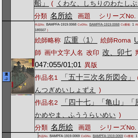
船」
(
くわな、しちりのわたしぶ
名所絵
分類
画題
シリーズNo.
BAMPFA-1919.0068
BAMPFA-1919.0068
1
作品No.
CoGNo.
Co重複:
A
185507
)
広重〈1〉
U
絵師略称
絵師Roma
改、卯七
師
画中文字人名
改印
047:055/01;01
異版
選
「五十三次名所図会」
作品名1
ぶ
んつぎめいしょずえ
)
「四十七」「亀山」「
作品名2
かめやま、ふううらいめい
)
名所絵
分類
画題
シリーズNo.
BAMPFA-1919.0069
BAMPFA-1919.0069
1
作品No.
CoGNo.
Co重複: