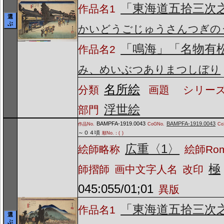
「東海道五拾三次
作品名1
選
ぶ
かいどうごじゅうさんつぎの
「鳴海」「名物有
作品名2
み、めいぶつありまつしぼり
名所絵
分類
画題
シリーズ
浮世絵
部門
BAMPFA-1919.0043
BAMPFA-1919.0043
作品No.
CoGNo.
C
～０４頃
順No.：(
)
広重〈1〉
絵師略称
絵師Ro
極
師摺師
画中文字人名
改印
045:055/01;01
異版
「東海道五拾三次
作品名1
選
ぶ