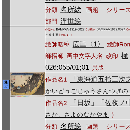
名所絵
分類
画題
シリーズ
浮世絵
部門
BAMPFA-1919.0027
BAMPFA-1919.0027
作品No.
CoGNo.
C
～０４頃
順No.：(
)
広重〈1〉
絵師略称
絵師Ro
極
師摺師
画中文字人名
改印
026:055/01;01
異版
「東海道五拾三次
作品名1
選
ぶ
かいどうごじゅうさんつぎの
「日坂」「佐夜ノ
作品名2
さか、さよのなかやま
)
名所絵
分類
画題
シリーズ