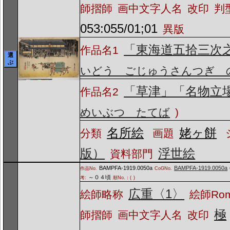
師摺師
画中文字人名
改印
判
053:055/01;01
異版
「東海道五拾三次
作品名1
選
ぶ
いどう ごじゅうさんつぎ 
「草津」「名物立
作品名2
めいぶつ たてば
)
名所絵
姥ヶ餅
分類
画題
版）
浮世絵
資料部門
BAMPFA-1919.0050a
BAMPFA-1919.0050a
作品No.
CoGNo.
～０４頃
考:
順No.：(
)
広重〈1〉
絵師略称
絵師Ro
極
師摺師
画中文字人名
改印