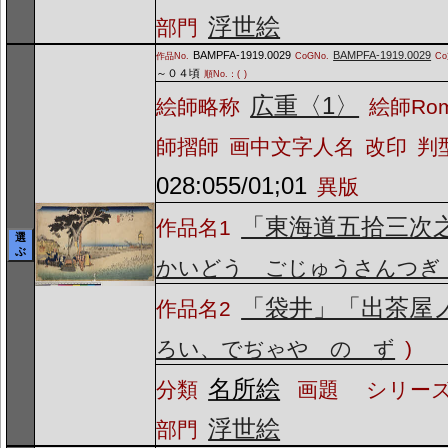
浮世絵
部門
BAMPFA-1919.0029
BAMPFA-1919.0029
作品No.
CoGNo.
C
～０４頃
順No.：(
)
広重〈1〉
絵師略称
絵師Ro
師摺師
画中文字人名
改印
判
028:055/01;01
異版
「東海道五拾三次
作品名1
選
ぶ
かいどう ごじゅうさんつぎ
「袋井」「出茶屋
作品名2
ろい、でぢゃや の ず
)
名所絵
分類
画題
シリーズ
浮世絵
部門