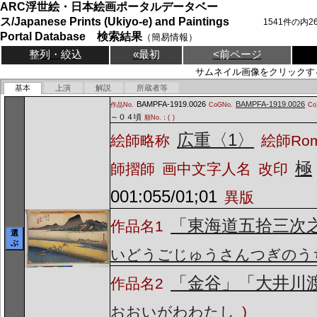
ARC浮世絵・日本絵画ポータルデータベー
ス/Japanese Prints (Ukiyo-e) and Paintings
1541
件の内
2
Portal Database 検索結果
（簡易情報）
整列・絞込
«最初
<前ページ
サムネイル画像をクリックす
基本
上演
解説
所蔵者等
BAMPFA-1919.0026
BAMPFA-1919.0026
作品No.
CoGNo.
C
～０４頃
順No.：(
)
広重〈1〉
絵師略称
絵師Ro
極
師摺師
画中文字人名
改印
001:055/01;01
異版
「東海道五拾三次
作品名1
選
ぶ
いどうごじゅうさんつぎのう
「金谷」「大井川
作品名2
おおいがわわたし
)