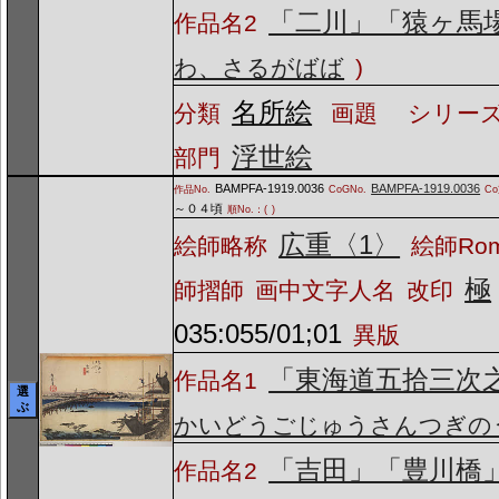
「二川」「猿ヶ馬
作品名2
わ、さるがばば
)
名所絵
分類
画題
シリーズ
浮世絵
部門
BAMPFA-1919.0036
BAMPFA-1919.0036
作品No.
CoGNo.
C
～０４頃
順No.：(
)
広重〈1〉
絵師略称
絵師Ro
極
師摺師
画中文字人名
改印
035:055/01;01
異版
「東海道五拾三次
作品名1
選
ぶ
かいどうごじゅうさんつぎの
「吉田」「豊川橋
作品名2