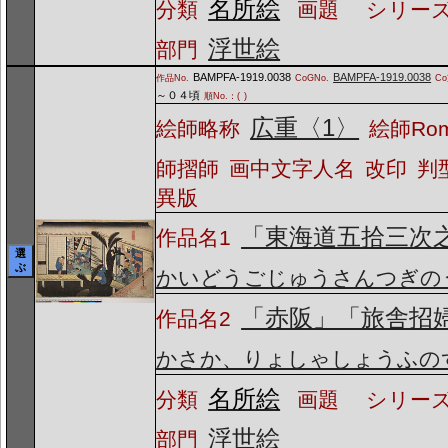
名所絵
分類
画題
シリーズ
浮世絵
部門
BAMPFA-1919.0038
BAMPFA-1919.0038
作品No.
CoGNo.
C
～０４頃
順No.：(
)
広重〈1〉
絵師略称
絵師Ro
師摺師
画中文字人名
改印
判
異版
「東海道五拾三次
作品名1
選
ぶ
かいどうごじゅうさんつぎの
「赤阪」「旅舎招
作品名2
かさか、りょしゃしょうふの
名所絵
分類
画題
シリーズ
浮世絵
部門