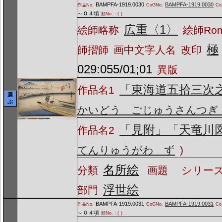
BAMPFA-1919.0030
BAMPFA-1919.0030
作品No.
CoGNo.
C
～０４頃
順No.：(
)
広重〈1〉
絵師略称
絵師Ro
極
師摺師
画中文字人名
改印
029:055/01;01
異版
「東海道五拾三次
作品名1
選
ぶ
かいどう ごじゅうさんつぎ
「見附」「天竜川
作品名2
てんりゅうがわ ず
)
名所絵
分類
画題
シリーズ
浮世絵
部門
BAMPFA-1919.0031
BAMPFA-1919.0031
作品No.
CoGNo.
C
～０４頃
順No.：(
)