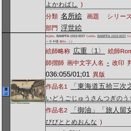
よかわばし
)
名所絵
分類
画題
シリーズ
浮世絵
部門
BAMPFA-1919.0037
BAMPFA-1919.0037
作品No.
CoGNo.
C
～０４頃
順No.：(
)
広重〈1〉
絵師略称
絵師Ro
-
師摺師
画中文字人名
改印
036:055/01;01
異版
「東海道五拾三次
作品名1
選
ぶ
いどうごじゅうさんつぎのう
「御油」「旅人留
作品名2
びびととめおんな
)