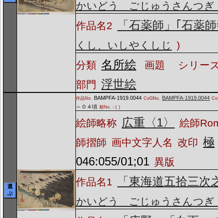
かいどう ごじゅうさんつぎ
「石薬師」｢石薬師
作品名2
くし、いしやくしじ
)
名所絵
分類
画題
シリーズ
浮世絵
部門
BAMPFA-1919.0044
BAMPFA-1919.0044
作品No.
CoGNo.
C
～０４頃
順No.：(
)
広重〈1〉
絵師略称
絵師Ro
極
師摺師
画中文字人名
改印
046:055/01;01
異版
「東海道五拾三次
作品名1
選
ぶ
かいどう ごじゅうさんつぎ