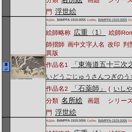
浮世絵
門
BAMPFA-1919.0055
BAMPFA-1919.0055
作品No.
CoGNo.
C
)
広重〈1〉
絵師略称
絵師Ro
師摺師
画中文字人名
改印
判
異版
「東海道五十三次
作品名1
選
ぶ
いどうごじゅうさんつぎのう
「石薬師」
作品名2
(
いし
名所絵
分類
画題
シリーズ
浮世絵
門
BAMPFA-1919.0056
BAMPFA-1919.0056
作品No.
CoGNo.
C
)