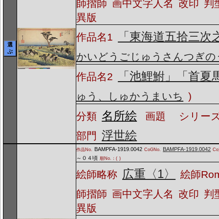
師摺師
画中文字人名
改印
判
異版
「東海道五拾三次
作品名1
選
ぶ
かいどうごじゅうさんつぎの
「池鯉鮒」「首夏
作品名2
ゅう、しゅかうまいち
)
名所絵
分類
画題
シリーズ
浮世絵
部門
BAMPFA-1919.0042
BAMPFA-1919.0042
作品No.
CoGNo.
C
～０４頃
順No.：(
)
広重〈1〉
絵師略称
絵師Ro
師摺師
画中文字人名
改印
判
異版