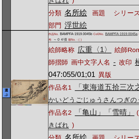
きばれ
)
名所絵
分類
画題
シリーズ
浮世絵
部門
BAMPFA-1919.0045b
BAMPFA-1919.0045a
作品No.
CoGNo.
～０４頃
考:
順No.：(
)
広重〈1〉
絵師略称
絵師Ro
-
師摺師
画中文字人名
改印
047:055/01;01
異版
「東海道五拾三次
作品名1
選
ぶ
かいどうごじゅうさんつぎの
「亀山」「雪晴」
作品名2
(
きばれ
)
名所絵
分類
画題
シリーズ