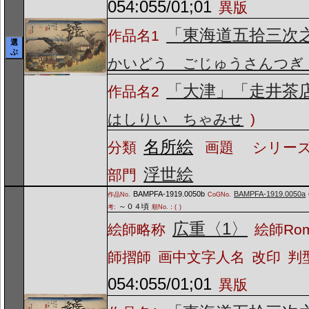
054:055/01;01
異版
「東海道五拾三次
作品名1
選
ぶ
かいどう ごじゅうさんつぎ
「大津」「走井茶
作品名2
はしりい ちゃみせ
)
名所絵
分類
画題
シリーズ
浮世絵
部門
BAMPFA-1919.0050b
BAMPFA-1919.0050a
作品No.
CoGNo.
～０４頃
考:
順No.：(
)
広重〈1〉
絵師略称
絵師Ro
師摺師
画中文字人名
改印
判
054:055/01;01
異版