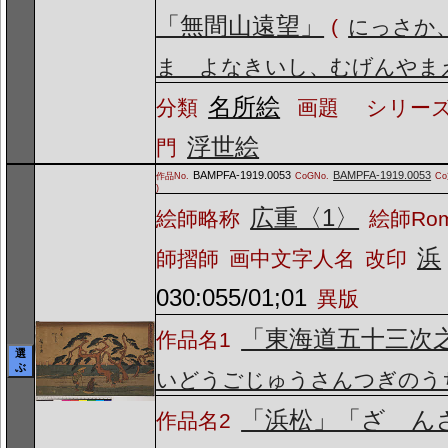
「無間山遠望」
(
にっさか
ま よなきいし、むげんやま
名所絵
分類
画題
シリーズ
浮世絵
門
BAMPFA-1919.0053
BAMPFA-1919.0053
作品No.
CoGNo.
C
)
広重〈1〉
絵師略称
絵師Ro
浜
師摺師
画中文字人名
改印
030:055/01;01
異版
「東海道五十三次
作品名1
選
ぶ
いどうごじゅうさんつぎのう
「浜松」「ざゝん
作品名2