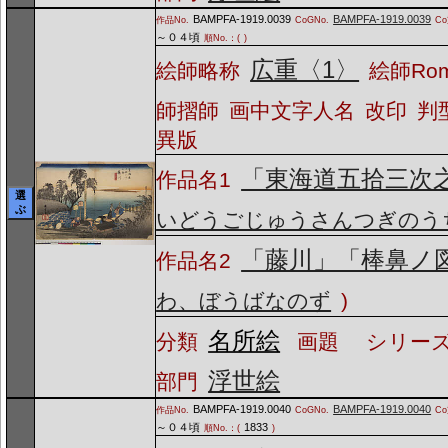
BAMPFA-1919.0039
BAMPFA-1919.0039
作品No.
CoGNo.
C
～０４頃
順No.：(
)
広重〈1〉
絵師略称
絵師Ro
師摺師
画中文字人名
改印
判
異版
「東海道五拾三次
作品名1
選
ぶ
いどうごじゅうさんつぎのう
「藤川」「棒鼻ノ
作品名2
わ、ぼうばなのず
)
名所絵
分類
画題
シリーズ
浮世絵
部門
BAMPFA-1919.0040
BAMPFA-1919.0040
作品No.
CoGNo.
C
～０４頃
1833
順No.：(
)