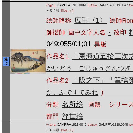
BAMPFA-1919.0047
BAMPFA-1919.0047
作品No.
CoGNo.
C
～０４頃
順No.：(
)
広重〈1〉
絵師略称
絵師Ro
-
師摺師
画中文字人名
改印
049:055/01;01
異版
「東海道五拾三次
作品名1
選
ぶ
かいどう ごじゅうさんつぎ
「阪之下」「筆捨
作品名2
た、ふですてみね
)
名所絵
分類
画題
シリーズ
浮世絵
部門
BAMPFA-1919.0048
BAMPFA-1919.0048
作品No.
CoGNo.
C
～０４頃
順No.：(
)