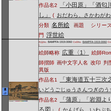
「小田原」「酒匂
作品名2
し」
(
おだわら、さかわがわ
名所絵
分類
画題
シリーズ
浮世絵
門
BAMPFA-1919.0060
BAMPFA-1919.0060
作品No.
CoGNo.
C
)
広重〈1〉
絵師略称
絵師Ro
師摺師
画中文字人名
改印
判
異版
「東海道五十三次
作品名1
いどうごじゅうさんつぎのう
選
ぶ
「蒲原」「岩淵よ
作品名2
る図」
(
かんばら、いわぶ