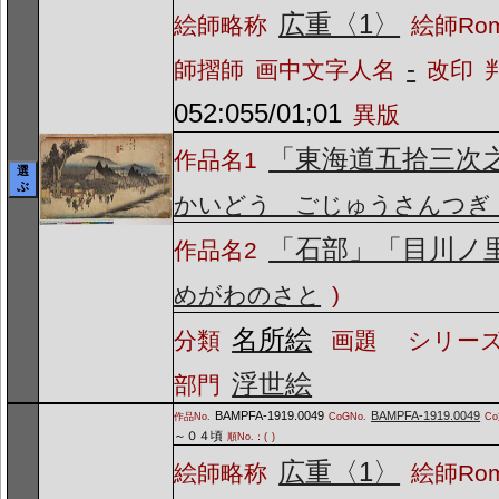
広重〈1〉
絵師略称
絵師Ro
-
師摺師
画中文字人名
改印
052:055/01;01
異版
「東海道五拾三次
作品名1
選
ぶ
かいどう ごじゅうさんつぎ
「石部」「目川ノ
作品名2
めがわのさと
)
名所絵
分類
画題
シリーズ
浮世絵
部門
BAMPFA-1919.0049
BAMPFA-1919.0049
作品No.
CoGNo.
C
～０４頃
順No.：(
)
広重〈1〉
絵師略称
絵師Ro