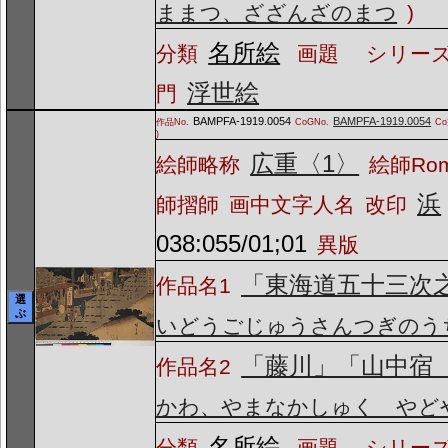
ままつ、ざざんざのまつ
)
名所絵
分類
画題
シリーズ
浮世絵
門
BAMPFA-1919.0054
BAMPFA-1919.0054
作品No.
CoGNo.
C
)
広重〈1〉
絵師略称
絵師Ro
浜
師摺師
画中文字人名
改印
038:055/01;01
異版
「東海道五十三次
作品名1
選
ぶ
いどうごじゅうさんつぎのう
「藤川」「山中宿
作品名2
かわ、やまなかしゅく やど
名所絵
分類
画題
シリーズ