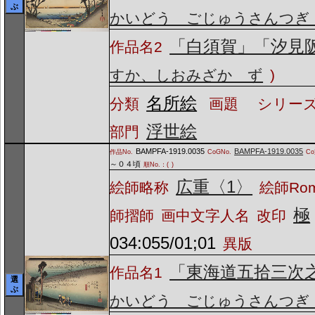
ぶ
かいどう ごじゅうさんつぎ
「白須賀」「汐見
作品名2
すか、しおみざか ず
)
名所絵
分類
画題
シリーズ
浮世絵
部門
BAMPFA-1919.0035
BAMPFA-1919.0035
作品No.
CoGNo.
C
～０４頃
順No.：(
)
広重〈1〉
絵師略称
絵師Ro
極
師摺師
画中文字人名
改印
034:055/01;01
異版
「東海道五拾三次
作品名1
選
ぶ
かいどう ごじゅうさんつぎ