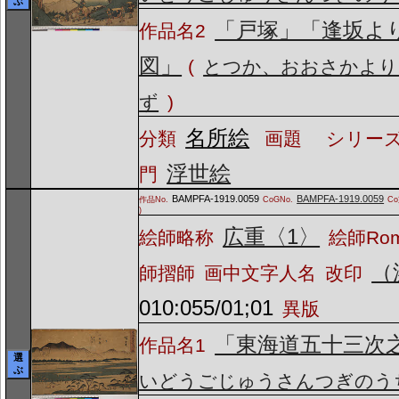
ぶ
「戸塚」「逢坂よ
作品名2
図」
(
とつか、おおさかより
ず
)
名所絵
分類
画題
シリーズ
浮世絵
門
BAMPFA-1919.0059
BAMPFA-1919.0059
作品No.
CoGNo.
C
)
広重〈1〉
絵師略称
絵師Ro
（
師摺師
画中文字人名
改印
010:055/01;01
異版
「東海道五十三次
作品名1
選
ぶ
いどうごじゅうさんつぎのう