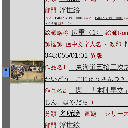
浮世絵
部門
BAMPFA-1919.0046
BAMPFA-1919.0046
作品No.
CoGNo.
C
～０４頃
順No.：(
)
広重〈1〉
絵師略称
絵師Ro
-
師摺師
画中文字人名
改印
048:055/01;01
異版
「東海道五拾三次
作品名1
選
ぶ
かいどう ごじゅうさんつぎ
「関」「本陣早立
作品名2
じん はやだち
)
名所絵
分類
画題
シリーズ
浮世絵
部門