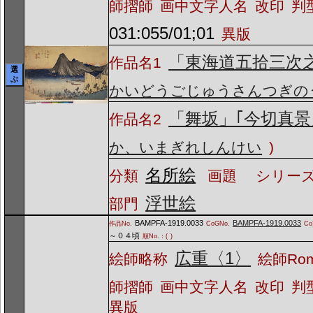
師摺師
画中文字人名
改印
判
031:055/01;01
異版
「東海道五拾三次
作品名1
選
ぶ
かいどうごじゅうさんつぎの
「舞坂」｢今切真景
作品名2
か、いまぎれしんけい
)
名所絵
分類
画題
シリーズ
浮世絵
部門
BAMPFA-1919.0033
BAMPFA-1919.0033
作品No.
CoGNo.
C
～０４頃
順No.：(
)
広重〈1〉
絵師略称
絵師Ro
師摺師
画中文字人名
改印
判
異版