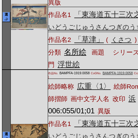
異版
「東海道五十三次
作品名1
選
ぶ
いどうごじゅうさんつぎのう
「草津」
作品名2
(
くさつ
)
名所絵
分類
画題
シリーズ
浮世絵
門
BAMPFA-1919.0058
BAMPFA-1919.0058
作品No.
CoGNo.
C
)
広重〈1〉
絵師略称
絵師Ro
浜
師摺師
画中文字人名
改印
006:055/01;01
異版
「東海道五十三次
作品名1
選
いどうごじゅうさんつぎのう