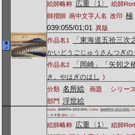
広重〈1〉
絵師略称
絵師Ro
極
師摺師
画中文字人名
改印
039:055/01;01
異版
「東海道五拾三次
作品名1
選
ぶ
かいどうごじゅうさんつぎの
「岡崎」「矢矧之
作品名2
き、やはぎのはし
)
名所絵
分類
画題
シリーズ
浮世絵
部門
BAMPFA-1919.0041
BAMPFA-1919.0041
作品No.
CoGNo.
C
～０４頃
順No.：(
)
広重〈1〉
絵師略称
絵師Ro