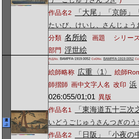
「大尾」「京師」
作品名2
たいび、けいし、さんじょう
名所絵
分類
画題
シリーズ
浮世絵
部門
BAMPFA-1919.0052
BAMPFA-1919.0052
作品No.
CoGNo.
C
)
広重〈1〉
絵師略称
絵師Ro
浜
師摺師
画中文字人名
改印
026:055/01;01
異版
「東海道五十三次
作品名1
選
いどうごじゅうさんつぎのう
ぶ
「日阪」「小夜の
作品名2