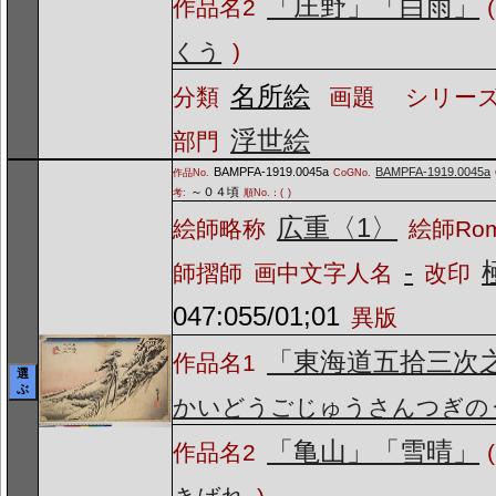
「庄野」「白雨」
作品名2
(
くう
)
名所絵
分類
画題
シリーズ
浮世絵
部門
BAMPFA-1919.0045a
BAMPFA-1919.0045a
作品No.
CoGNo.
～０４頃
考:
順No.：(
)
広重〈1〉
絵師略称
絵師Ro
-
師摺師
画中文字人名
改印
047:055/01;01
異版
「東海道五拾三次
作品名1
選
ぶ
かいどうごじゅうさんつぎの
「亀山」「雪晴」
作品名2
(