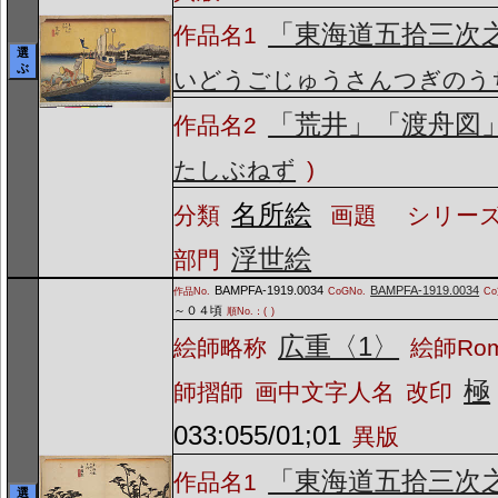
「東海道五拾三次
作品名1
選
ぶ
いどうごじゅうさんつぎのう
「荒井」「渡舟図
作品名2
たしぶねず
)
名所絵
分類
画題
シリーズ
浮世絵
部門
BAMPFA-1919.0034
BAMPFA-1919.0034
作品No.
CoGNo.
C
～０４頃
順No.：(
)
広重〈1〉
絵師略称
絵師Ro
極
師摺師
画中文字人名
改印
033:055/01;01
異版
「東海道五拾三次
作品名1
選