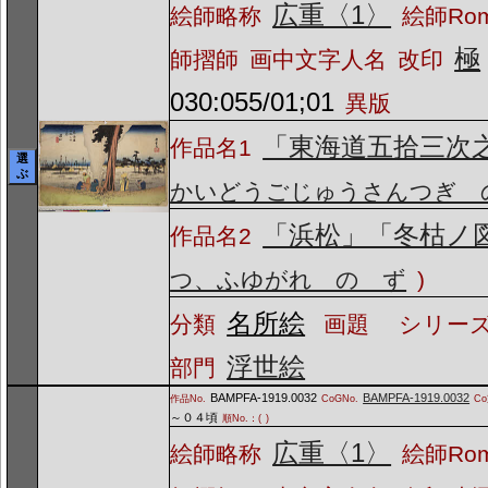
広重〈1〉
絵師略称
絵師Ro
極
師摺師
画中文字人名
改印
030:055/01;01
異版
「東海道五拾三次
作品名1
選
ぶ
かいどうごじゅうさんつぎ 
「浜松」「冬枯ノ
作品名2
つ、ふゆがれ の ず
)
名所絵
分類
画題
シリーズ
浮世絵
部門
BAMPFA-1919.0032
BAMPFA-1919.0032
作品No.
CoGNo.
C
～０４頃
順No.：(
)
広重〈1〉
絵師略称
絵師Ro