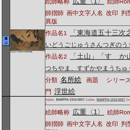
広重〈1〉
絵師略称
絵師Ro
師摺師
画中文字人名
改印
判
異版
「東海道五十三次
作品名1
選
ぶ
いどうごじゅうさんつぎのう
「土山」「すゞか
作品名2
つちやま、すずかやまうちゅ
名所絵
分類
画題
シリーズ
浮世絵
門
BAMPFA-1919.0057
BAMPFA-1919.0057
作品No.
CoGNo.
C
)
広重〈1〉
絵師略称
絵師Ro
師摺師
画中文字人名
改印
判