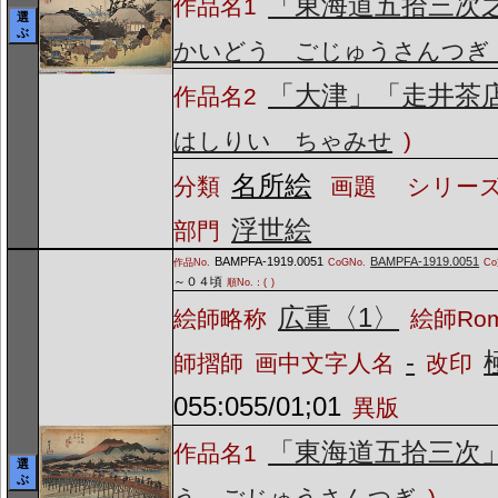
「東海道五拾三次
作品名1
選
ぶ
かいどう ごじゅうさんつぎ
「大津」「走井茶
作品名2
はしりい ちゃみせ
)
名所絵
分類
画題
シリーズ
浮世絵
部門
BAMPFA-1919.0051
BAMPFA-1919.0051
作品No.
CoGNo.
C
～０４頃
順No.：(
)
広重〈1〉
絵師略称
絵師Ro
-
師摺師
画中文字人名
改印
055:055/01;01
異版
「東海道五拾三次
作品名1
選
ぶ
う ごじゅうさんつぎ
)