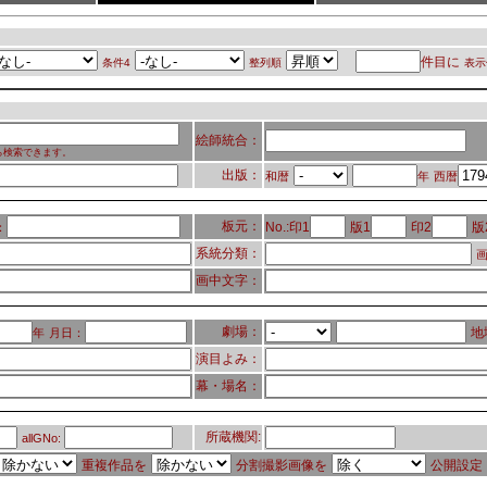
件目に
条件4
整列順
表示
絵師統合：
ら検索できます。
出版：
和暦
年
西暦
板元：
No.:印1
版1
印2
版
：
系統分類：
画
画中文字：
劇場：
地
年
月日：
演目よみ：
幕・場名：
所蔵機関:
allGNo:
重複作品を
分割撮影画像を
公開設定