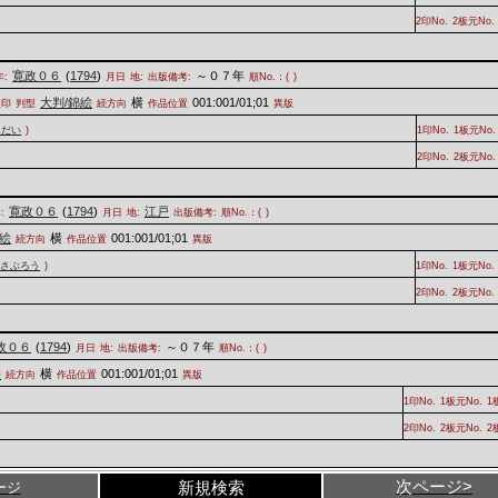
2印No.
2板元No.
寛政０６
(
1794
)
～０７年
:
月日
地:
出版備考:
順No.：(
)
大判/錦絵
横
001:001/01;01
改印
判型
続方向
作品位置
異版
んだい
)
1印No.
1板元No.
2印No.
2板元No.
寛政０６
(
1794
)
江戸
:
月日
地:
出版備考:
順No.：(
)
錦絵
横
001:001/01;01
続方向
作品位置
異版
みさぶろう
)
1印No.
1板元No.
2印No.
2板元No.
政０６
(
1794
)
～０７年
月日
地:
出版備考:
順No.：(
)
絵
横
001:001/01;01
続方向
作品位置
異版
1印No.
1板元No.
1
2印No.
2板元No.
2
次ページ>
新規検索
ージ