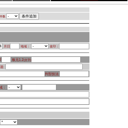
件数
月日
地域：
改印：
2
板元1.2
(文字)
題:
判型技法:
域：