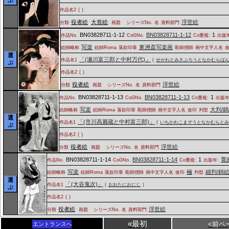
作品名2
(
)
役者絵
大首絵
浮世絵
分類
画題
シリーズNo.
名
資料部門
BN03828711-1-12
BN03828711-1-12
1
作品No.
CoGNo.
Co重複:
出版年
写楽
東洲斎写楽画
絵師略称
絵師Roma
落款印章
彫師摺師
画中文字人名
選
「(瀬川富三郎と中村万代)」
作品名1
(
せがわとみさぶろうとなかむらば
ぶ
作品名2
(
)
役者絵
浮世絵
分類
画題
シリーズNo.
名
資料部門
BN03828711-1-13
BN03828711-1-13
1
作品No.
CoGNo.
Co重複:
出版年
写楽
大判/
絵師略称
絵師Roma
落款印章
彫師摺師
画中文字人名
改印
判型
選
「(市川高麗蔵と中村富三郎)」
作品名1
(
いちかわこまぞうとなかむらと
ぶ
作品名2
(
)
役者絵
浮世絵
分類
画題
シリーズNo.
名
資料部門
BN03828711-1-14
BN03828711-1-14
1
寛
作品No.
CoGNo.
Co重複:
出版年:
写楽
極
細判/錦
絵師略称
絵師Roma
落款印章
彫師摺師
画中文字人名
改印
判型
選
「(大谷鬼次)」
作品名1
(
おおたにおにじ
)
ぶ
作品名2
(
)
役者絵
浮世絵
分類
画題
シリーズNo.
名
資料部門
«最初
<前ペ
エントランスへ