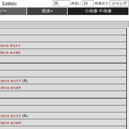
English»
件目に
件表示で
ジ>
最後»
小画像
中画像
1板元名
板元文字
2板元名
板元備考
(蔦)
1板元名
板元文字
2板元名
板元備考
(蔦)
1板元名
板元文字
2板元名
板元備考