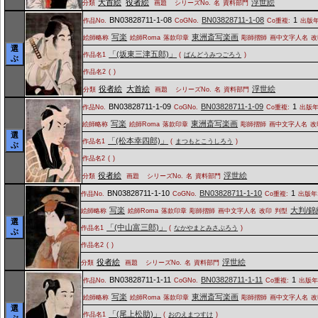
大首絵
役者絵
浮世絵
分類
画題
シリーズNo.
名
資料部門
BN03828711-1-08
BN03828711-1-08
1
作品No.
CoGNo.
Co重複:
出版年
写楽
東洲斎写楽画
絵師略称
絵師Roma
落款印章
彫師摺師
画中文字人名
改
選
「(坂東三津五郎)」
作品名1
(
ばんどうみつごろう
)
ぶ
作品名2
(
)
役者絵
大首絵
浮世絵
分類
画題
シリーズNo.
名
資料部門
BN03828711-1-09
BN03828711-1-09
1
作品No.
CoGNo.
Co重複:
出版年
写楽
東洲斎写楽画
絵師略称
絵師Roma
落款印章
彫師摺師
画中文字人名
改
選
「(松本幸四郎)」
作品名1
(
まつもとこうしろう
)
ぶ
作品名2
(
)
役者絵
浮世絵
分類
画題
シリーズNo.
名
資料部門
BN03828711-1-10
BN03828711-1-10
1
作品No.
CoGNo.
Co重複:
出版年
写楽
大判/錦
絵師略称
絵師Roma
落款印章
彫師摺師
画中文字人名
改印
判型
選
「(中山富三郎)」
作品名1
(
なかやまとみさぶろう
)
ぶ
作品名2
(
)
役者絵
浮世絵
分類
画題
シリーズNo.
名
資料部門
BN03828711-1-11
BN03828711-1-11
1
作品No.
CoGNo.
Co重複:
出版年
写楽
東洲斎写楽画
絵師略称
絵師Roma
落款印章
彫師摺師
画中文字人名
改
選
「(尾上松助)」
作品名1
(
おのえまつすけ
)
ぶ