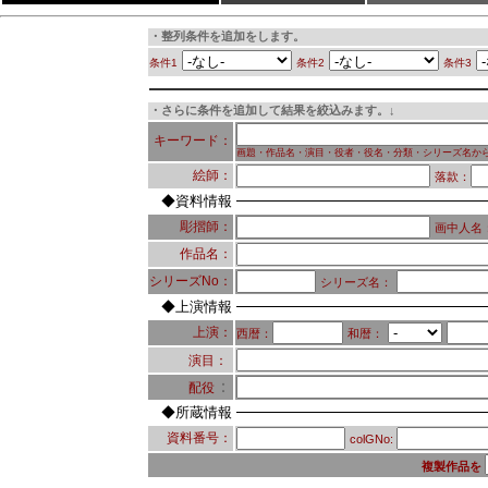
・整列条件を追加をします。
条件1
条件2
条件3
・さらに条件を追加して結果を絞込みます。↓
キーワード：
画題・作品名・演目・役者・役名・分類・シリーズ名か
絵師：
落款：
◆資料情報
彫摺師：
画中人名
作品名：
シリーズNo：
シリーズ名：
◆上演情報
上演：
西暦：
和暦：
演目：
：
配役
◆所蔵情報
資料番号：
colGNo:
複製作品を