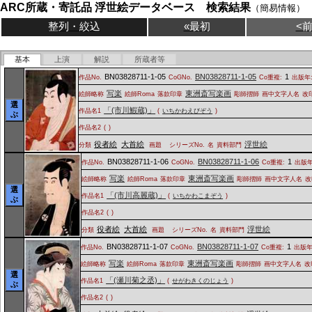
ARC所蔵・寄託品 浮世絵データベース 検索結果
（簡易情報）
整列・絞込
«最初
<
基本
上演
解説
所蔵者等
BN03828711-1-05
BN03828711-1-05
1
作品No.
CoGNo.
Co重複:
出版年
写楽
東洲斎写楽画
絵師略称
絵師Roma
落款印章
彫師摺師
画中文字人名
改
選
「(市川鰕蔵)」
作品名1
(
いちかわえびぞう
)
ぶ
作品名2
(
)
役者絵
大首絵
浮世絵
分類
画題
シリーズNo.
名
資料部門
BN03828711-1-06
BN03828711-1-06
1
作品No.
CoGNo.
Co重複:
出版年
写楽
東洲斎写楽画
絵師略称
絵師Roma
落款印章
彫師摺師
画中文字人名
改
選
「(市川高麗蔵)」
作品名1
(
いちかわこまぞう
)
ぶ
作品名2
(
)
役者絵
大首絵
浮世絵
分類
画題
シリーズNo.
名
資料部門
BN03828711-1-07
BN03828711-1-07
1
作品No.
CoGNo.
Co重複:
出版年
写楽
東洲斎写楽画
絵師略称
絵師Roma
落款印章
彫師摺師
画中文字人名
改
選
「(瀬川菊之丞)」
作品名1
(
せがわきくのじょう
)
ぶ
作品名2
(
)