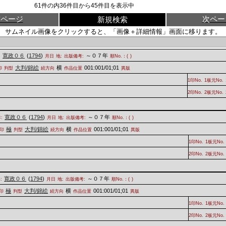
61
件の内
36
件目から
45
件目を表示中
前ページ
次ペー
新規検索
サムネイル画像をクリックすると、「画像＋詳細情報」画面に移ります。
寛政０６
(
1794
)
～０７年
:
月日
地:
出版備考:
順No.：(
)
大判/錦絵
横
001:001/01;01
印
判型
続方向
作品位置
異版
1印No.
1板元No.
2印No.
2板元No.
寛政０６
(
1794
)
～０７年
:
月日
地:
出版備考:
順No.：(
)
極
大判/錦絵
横
001:001/01;01
印
判型
続方向
作品位置
異版
1印No.
1板元No.
2印No.
2板元No.
寛政０６
(
1794
)
～０７年
:
月日
地:
出版備考:
順No.：(
)
極
大判/錦絵
横
001:001/01;01
印
判型
続方向
作品位置
異版
1印No.
1板元No.
2印No.
2板元No.