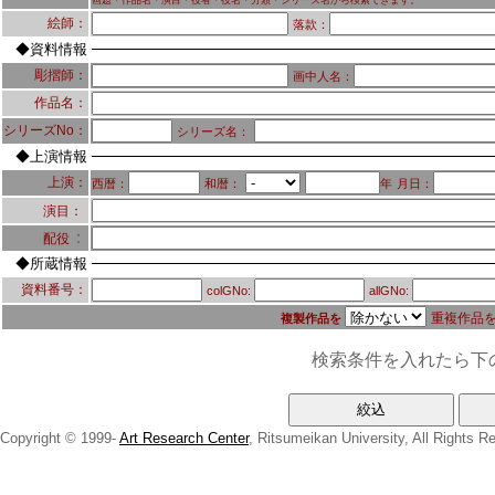
画題・作品名・演目・役者・役名・分類・シリーズ名から検索できます。
絵師：
落款：
◆資料情報
彫摺師：
画中人名：
作品名：
シリーズNo：
シリーズ名：
◆上演情報
上演：
西暦：
和暦：
年
月日：
演目：
：
配役
◆所蔵情報
資料番号：
colGNo:
allGNo:
重複作品
複製作品を
検索条件を入れたら下
Copyright © 1999-
Art Research Center
, Ritsumeikan University, All Rights R