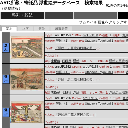
ARC所蔵・寄託品 浮世絵データベース 検索結果
61
件の内
1
件
（簡易情報）
整列・絞込
サムネイル画像をクリックす
基本
上演
解説
所蔵者等
arcUP1158
arcUP1158
1
寛
作品No.
CoGNo.
Co重複:
出版年:
豊国〈1〉
Utagawa Toyokuni:1
絵師略称
絵師Roma
落款印章
選
「浮絵 忠臣蔵四段目の図」
作品名1
(
)
ぶ
作品名2
(
)
忠臣蔵
四段目
浮絵
浮絵忠臣蔵(
分類
画題
シリーズNo.
名
arcUP1652
arcUP1158
1
寛
作品No.
CoGNo.
Co重複:
出版年:
豊国〈1〉
Utagawa Toyokuni:1
絵師略称
絵師Roma
落款印章
選
「浮絵 忠臣蔵七段目の図」
作品名1
(
)
ぶ
作品名2
(
)
忠臣蔵
七段目
浮絵
浮絵忠臣蔵(
分類
画題
シリーズNo.
名
arcUP1796
arcUP1158
1
寛
作品No.
CoGNo.
Co重複:
出版年:
豊国〈1〉
Utagawa Toyokuni:1
絵師略称
絵師Roma
落款印章
異版
選
ぶ
「浮絵忠臣蔵大序段之図」
作品名1
(
)
作品名2
(
)
忠臣蔵
大序
浮絵
浮絵忠臣蔵(豊
分類
画題
シリーズNo.
名