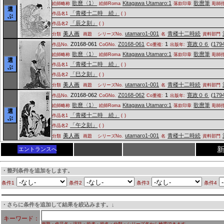
歌麿〈1〉
Kitagawa Utamaro:1
歌麿筆
絵師略称
絵師Roma
落款印章
彫師
選
「青楼十二時 続」
作品名1
(
)
ぶ
「辰之刻」
作品名2
(
)
美人画
utamaro1-001
青楼十二時続
分類
画題
シリーズNo.
名
資料部門
Z0168-061
Z0168-061
1
寛政０６
(
179
作品No.
CoGNo.
Co重複:
出版年:
歌麿〈1〉
Kitagawa Utamaro:1
歌麿筆
絵師略称
絵師Roma
落款印章
彫師
選
「青楼十二時 続」
作品名1
(
)
ぶ
「巳之刻」
作品名2
(
)
美人画
utamaro1-001
青楼十二時続
分類
画題
シリーズNo.
名
資料部門
Z0168-062
Z0168-062
1
寛政０６
(
179
作品No.
CoGNo.
Co重複:
出版年:
歌麿〈1〉
Kitagawa Utamaro:1
歌麿筆
絵師略称
絵師Roma
落款印章
彫師
選
「青楼十二時 続」
作品名1
(
)
ぶ
「午之刻」
作品名2
(
)
美人画
utamaro1-001
青楼十二時続
分類
画題
シリーズNo.
名
資料部門
エントランスへ
・整列条件を追加をします。
条件1
条件2
条件3
条件4
・さらに条件を追加して結果を絞込みます。↓
キーワード：