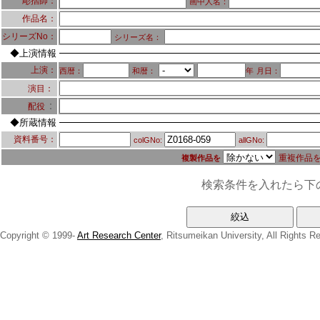
彫摺師：
画中人名：
作品名：
シリーズNo：
シリーズ名：
◆上演情報
上演：
西暦：
和暦：
年
月日：
演目：
：
配役
◆所蔵情報
資料番号：
colGNo:
allGNo:
重複作品
複製作品を
検索条件を入れたら下
Copyright © 1999-
Art Research Center
, Ritsumeikan University, All Rights R