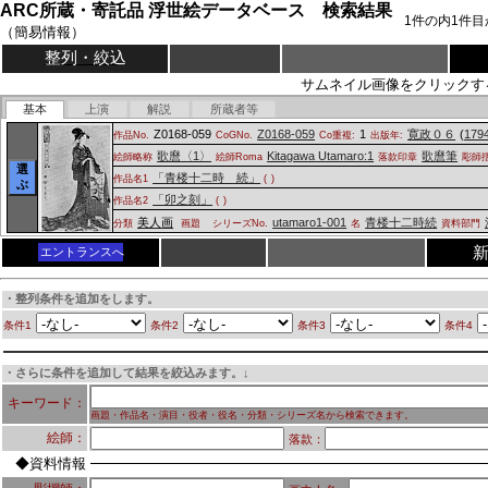
ARC所蔵・寄託品 浮世絵データベース 検索結果
1
件の内
1
件目
（簡易情報）
整列・絞込
サムネイル画像をクリックす
基本
上演
解説
所蔵者等
Z0168-059
Z0168-059
1
寛政０６
(
179
作品No.
CoGNo.
Co重複:
出版年:
歌麿〈1〉
Kitagawa Utamaro:1
歌麿筆
絵師略称
絵師Roma
落款印章
彫師
選
「青楼十二時 続」
作品名1
(
)
ぶ
「卯之刻」
作品名2
(
)
美人画
utamaro1-001
青楼十二時続
分類
画題
シリーズNo.
名
資料部門
エントランスへ
・整列条件を追加をします。
条件1
条件2
条件3
条件4
・さらに条件を追加して結果を絞込みます。↓
キーワード：
画題・作品名・演目・役者・役名・分類・シリーズ名から検索できます。
絵師：
落款：
◆資料情報