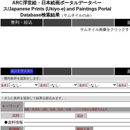
ARC浮世絵・日本絵画ポータルデータベー
ス/Japanese Prints (Ukiyo-e) and Paintings Portal
Database検索結果
（サムネイルのみ）
整列・絞込
サムネイル画像をクリックす
エントランスへ
・整列条件を追加をします。
条件1
条件2
条件3
条件4
・さらに条件を追加して結果を絞込みます。↓
キーワード：
画題・作品名・演目・役者・役名・分類・シリーズ名から検索できます。
絵師：
落款：
◆資料情報
彫摺師：
画中人名：