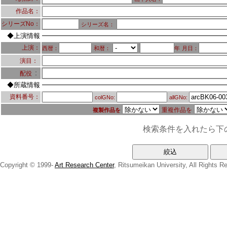
作品名：
シリーズNo：
シリーズ名：
◆上演情報
上演：
西暦：
和暦：
年
月日：
演目：
：
配役
◆所蔵情報
資料番号：
colGNo:
allGNo:
重複作品を
複製作品を
検索条件を入れたら下
Copyright © 1999-
Art Research Center
, Ritsumeikan University, All Rights R