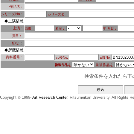
作品名：
シリーズNo：
シリーズ名：
◆上演情報
上演：
西暦：
和暦：
年
月日：
演目：
：
配役
◆所蔵情報
資料番号：
colGNo:
allGNo:
重複作品を
複製作品を
検索条件を入れたら下
Copyright © 1999-
Art Research Center
, Ritsumeikan University, All Rights R