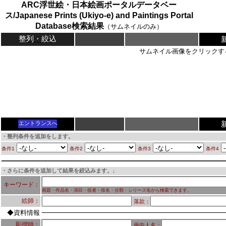
ARC浮世絵・日本絵画ポータルデータベー
ス/Japanese Prints (Ukiyo-e) and Paintings Portal
Database検索結果
（サムネイルのみ）
整列・絞込
サムネイル画像をクリックす
エントランスへ
・整列条件を追加をします。
条件1
条件2
条件3
条件4
・さらに条件を追加して結果を絞込みます。↓
キーワード：
画題・作品名・演目・役者・役名・分類・シリーズ名から検索できます。
絵師：
落款：
◆資料情報
彫摺師：
画中人名：