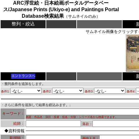
ARC浮世絵・日本絵画ポータルデータベー
ス/Japanese Prints (Ukiyo-e) and Paintings Portal
Database検索結果
（サムネイルのみ）
整列・絞込
サムネイル画像をクリックす
エントランスへ
・整列条件を追加をします。
条件1
条件2
条件3
条件4
・さらに条件を追加して結果を絞込みます。↓
キーワード：
画題・作品名・演目・役者・役名・分類・シリーズ名から検索できます。
絵師：
落款：
◆資料情報
彫摺師：
画中人名：