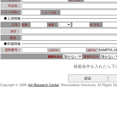
作品名：
シリーズNo：
シリーズ名：
◆上演情報
上演：
西暦：
和暦：
年
月日：
演目：
：
配役
◆所蔵情報
資料番号：
colGNo:
allGNo:
重複作品を
複製作品を
検索条件を入れたら下
Copyright © 1999-
Art Research Center
, Ritsumeikan University, All Rights R