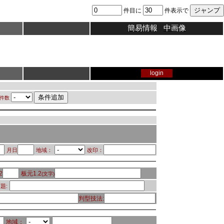
件目に
件表示で
簡易情報
中画像
login
件数
月日
地域：
改印：
2
板元1.2
(文字)
題:
判型技法:
地域：