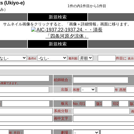
Ukiyo-e)
1
件の内
1
件目から
1
件目
み）
新規検索
サムネイル画像をクリックすると、「画像＋詳細情報」画面に移ります。
新規検索
件目に
条件4
整列順
表示
絵師統合：
ら検索できます。
出版：
和暦
年
西暦
板元：
No.:印1
版1
印2
版
：
系統分類：
画
画中文字：
劇場：
年
月日：