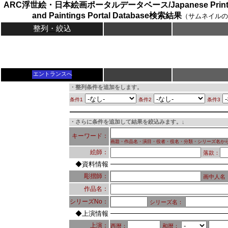
ARC浮世絵・日本絵画ポータルデータベース/Japanese Prints (
and Paintings Portal Database検索結果
（サムネイルの
整列・絞込
エントランスへ
・整列条件を追加をします。
条件1
条件2
条件3
・さらに条件を追加して結果を絞込みます。↓
キーワード：
画題・作品名・演目・役者・役名・分類・シリーズ名か
絵師：
落款：
◆資料情報
彫摺師：
画中人名
作品名：
シリーズNo：
シリーズ名：
◆上演情報
上演：
西暦：
和暦：