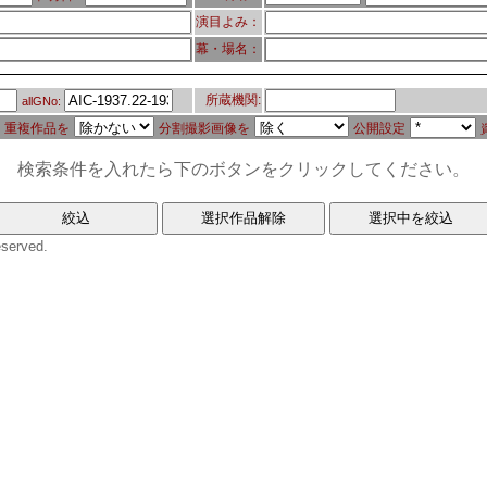
演目よみ：
幕・場名：
所蔵機関:
allGNo:
重複作品を
分割撮影画像を
公開設定
検索条件を入れたら下のボタンをクリックしてください。
eserved.