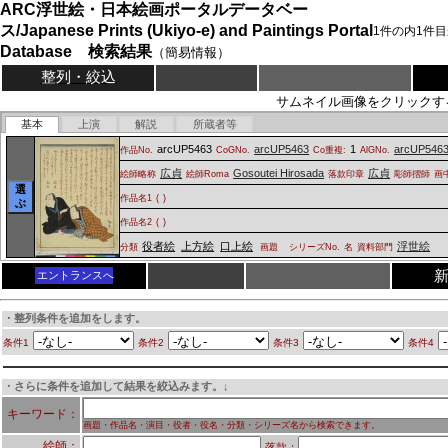
ARC浮世絵・日本絵画ポータルデータベー
ス/Japanese Prints (Ukiyo-e) and Paintings Portal
1
件の内
1
件目
Database 検索結果
（簡易情報）
整列・絞込
サムネイル画像をクリックす
基本
上演
解説
所蔵者等
arcUP5463
arcUP5463
1
arcUP546
作品No.
CoGNo.
Co重複:
AlGNo.
広貞
Gosoutei Hirosada
広貞
絵師略称
絵師Roma
落款印章
彫師摺師
画
選
作品名1
(
)
ぶ
作品名2
(
)
役者絵
上方絵
口上絵
浮世絵
分類
画題
シリーズNo.
名
資料部門
エントランスへ
・整列条件を追加をします。
条件1
条件2
条件3
条件4
・さらに条件を追加して結果を絞込みます。↓
キーワード：
画題・作品名・演目・役者・役名・分類・シリーズ名から検索できます。
絵師：
落款：