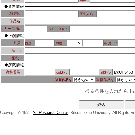
◆資料情報
彫摺師：
画中人名：
作品名：
シリーズNo：
シリーズ名：
◆上演情報
上演：
西暦：
和暦：
年
月日：
演目：
：
配役
◆所蔵情報
資料番号：
colGNo:
allGNo:
重複作品を
複製作品を
検索条件を入れたら下
Copyright © 1999-
Art Research Center
, Ritsumeikan University, All Rights R