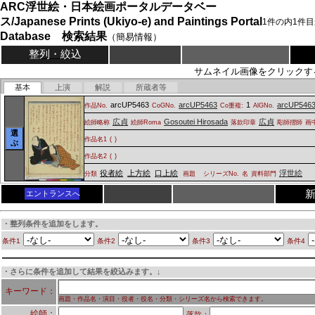
ARC浮世絵・日本絵画ポータルデータベー
ス/Japanese Prints (Ukiyo-e) and Paintings Portal
1
件の内
1
件目
Database 検索結果
（簡易情報）
整列・絞込
サムネイル画像をクリックす
基本
上演
解説
所蔵者等
arcUP5463
arcUP5463
1
arcUP546
作品No.
CoGNo.
Co重複:
AlGNo.
広貞
Gosoutei Hirosada
広貞
絵師略称
絵師Roma
落款印章
彫師摺師
画
選
作品名1
(
)
ぶ
作品名2
(
)
役者絵
上方絵
口上絵
浮世絵
分類
画題
シリーズNo.
名
資料部門
エントランスへ
・整列条件を追加をします。
条件1
条件2
条件3
条件4
・さらに条件を追加して結果を絞込みます。↓
キーワード：
画題・作品名・演目・役者・役名・分類・シリーズ名から検索できます。
絵師：
落款：