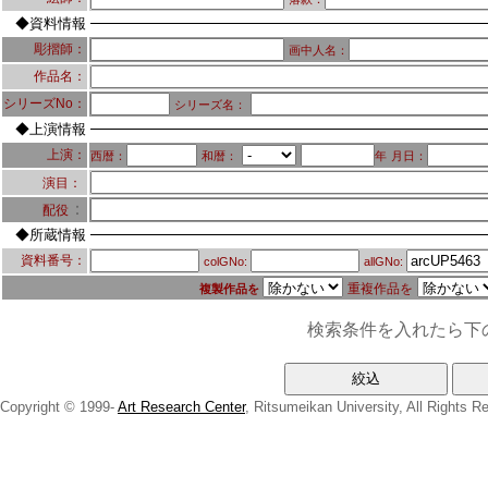
◆資料情報
彫摺師：
画中人名：
作品名：
シリーズNo：
シリーズ名：
◆上演情報
上演：
西暦：
和暦：
年
月日：
演目：
：
配役
◆所蔵情報
資料番号：
colGNo:
allGNo:
重複作品を
複製作品を
検索条件を入れたら下
Copyright © 1999-
Art Research Center
, Ritsumeikan University, All Rights R