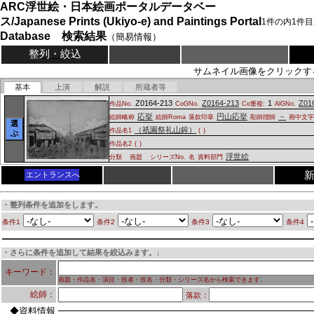
ARC浮世絵・日本絵画ポータルデータベー
ス/Japanese Prints (Ukiyo-e) and Paintings Portal
1
件の内
1
件目
Database 検索結果
（簡易情報）
整列・絞込
サムネイル画像をクリックす
基本
上演
解説
所蔵者等
Z0164-213
Z0164-213
1
Z01
作品No.
CoGNo.
Co重複:
AlGNo.
応挙
円山応挙
－
絵師略称
絵師Roma
落款印章
彫師摺師
画中文
選
（祇園祭礼山鉾）
作品名1
(
)
ぶ
作品名2
(
)
浮世絵
分類
画題
シリーズNo.
名
資料部門
エントランスへ
・整列条件を追加をします。
条件1
条件2
条件3
条件4
・さらに条件を追加して結果を絞込みます。↓
キーワード：
画題・作品名・演目・役者・役名・分類・シリーズ名から検索できます。
絵師：
落款：
◆資料情報