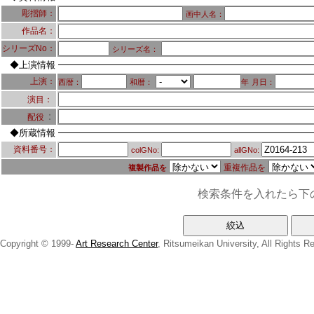
彫摺師：
画中人名：
作品名：
シリーズNo：
シリーズ名：
◆上演情報
上演：
西暦：
和暦：
年
月日：
演目：
：
配役
◆所蔵情報
資料番号：
colGNo:
allGNo:
重複作品を
複製作品を
検索条件を入れたら下
Copyright © 1999-
Art Research Center
, Ritsumeikan University, All Rights R