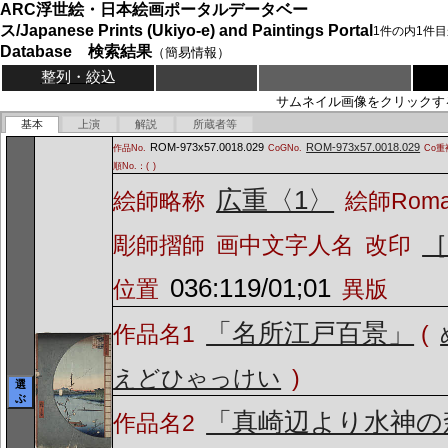
ARC浮世絵・日本絵画ポータルデータベー
ス/Japanese Prints (Ukiyo-e) and Paintings Portal
1
件の内
1
件目
Database 検索結果
（簡易情報）
整列・絞込
サムネイル画像をクリックす
基本
上演
解説
所蔵者等
ROM-973x57.0018.029
ROM-973x57.0018.029
作品No.
CoGNo.
Co重
順No.：(
)
広重〈1〉
絵師略称
絵師Rom
彫師摺師
画中文字人名
改印
036:119/01;01
位置
異版
「名所江戸百景」
作品名1
(
えどひゃっけい
)
選
ぶ
「真崎辺より水神の
作品名2