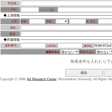
作品名：
シリーズNo：
シリーズ名：
◆上演情報
上演：
西暦：
和暦：
年
月日：
演目：
：
配役
◆所蔵情報
資料番号：
colGNo:
allGNo:
重複作品を
複製作品を
検索条件を入れたら下
Copyright © 1999-
Art Research Center
, Ritsumeikan University, All Rights R