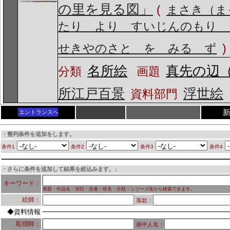
の里を見る図」
(
まさき（ま
たり より すいじんのもり
せきやのさと を みる ず
)
名所絵
真先の辺
分類
画題
所江戸百景
浮世絵
資料部門
エントランスへ
・整列条件を追加をします。
条件1
条件2
条件3
条件4
・さらに条件を追加して結果を絞込みます。↓
キーワード：
画題・作品名・演目・役者・役名・分類・シリーズ名から検索できます。
絵師：
落款：
◆資料情報
彫摺師：
画中人名：