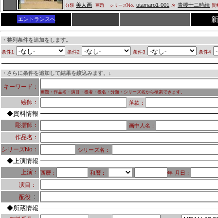
美人画
utamaro1-001
青楼十二時続
分類
画題
シリーズNo.
名
資
エントランスへ
・整列条件を追加をします。
条件1
条件2
条件3
条件4
・さらに条件を追加して結果を絞込みます。↓
キーワード：
画題・作品名・演目・役者・役名・分類・シリーズ名から検索できます。
絵師：
落款：
◆資料情報
彫摺師：
画中人名：
作品名：
シリーズNo：
シリーズ名：
◆上演情報
上演：
西暦：
和暦：
年
月日：
演目：
：
配役
◆所蔵情報