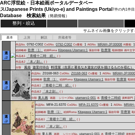
ARC浮世絵・日本絵画ポータルデータベー
ス/Japanese Prints (Ukiyo-e) and Paintings Portal
7
件の内
1
件目
Database 検索結果
（簡易情報）
整列・絞込
サムネイル画像をクリックす
基本
上演
解説
所蔵者等
0792-C002
0792-C002
1
MRAH-JP.00008
作品No.
CoGNo.
Co重複:
AlGNo.
Al重複:
歌麿〈1〉
Kitagawa Utamaro:1
歌麿筆
絵師略称
絵師Roma
落款印章
彫師摺師
画中文
選
「青楼十二時 続」
作品名1
(
)
ぶ
「未ノ刻」
作品名2
(
)
風俗
遊里付待合
料理屋（吉原と署名なき遊女の状を描けるものを収む）
分類
Z0168-063
Z0168-063
1
MRAH-JP.000
作品No.
CoGNo.
Co重複:
AlGNo.
歌麿〈1〉
Kitagawa Utamaro:1
歌麿筆
絵師略称
絵師Roma
落款印章
彫師
選
「青楼十二時 続」
作品名1
(
)
ぶ
「未之刻」
作品名2
(
)
美人画
utamaro1-001
青楼十二時続
分類
画題
シリーズNo.
名
資料部門
MFA-21.6370
MFA-21.6370
1
MRAH-
作品No.
CoGNo.
Co重複:
AlGNo.
歌麿〈1〉
Kitagawa Utamaro:1
哥麿筆
絵師略称
絵師Roma
落款印章
彫
選
「青楼十二時 続」
作品名1
(
)
ぶ
「未ノ刻」
作品名2
(
)
美人画
utamaro1-001
青楼十二時続
分類
画題
シリーズNo.
名
資料部