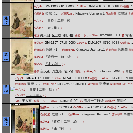
BM-1906_0618_0068
BM-1906_0618_0068
1
作品No.
CoGNo.
Co重複:
歌麿〈1〉
Kitagawa Utamaro:1
歌麿筆
絵師略称
絵師Roma
落款印章
彫
選
「青楼十二時 続」
作品名1
(
)
ぶ
「未ノ刻」
作品名2
(
)
美人画
見立絵
揃い物
utamaro1-001
青楼
分類
画題
シリーズNo.
名
BM-1937_0710_0093
BM-1937_0710_0093
作品No.
CoGNo.
Co重複:
歌麿〈1〉
Kitagawa Utamaro:1
歌麿筆
絵師略称
絵師Roma
落款印章
彫
選
「青楼十二時 続」
作品名1
(
)
ぶ
「未ノ刻」
作品名2
(
)
美人画
見立絵
揃い物
utamaro1-001
青楼
分類
画題
シリーズNo.
名
MRAH-JP.00008
MRAH-JP.00008
1
MRAH-JP.000
作品No.
CoGNo.
Co重複:
AlGNo.
歌麿〈1〉
Kitagawa Utamaro:1
歌麿筆
絵師略称
絵師Roma
落款印章
彫師摺師
画中文
選
「青楼十二時 続」
作品名1
(
)
ぶ
「未ノ刻」
作品名2
(
)
美人画
utamaro1-001
青楼十二時続
浮世絵
分類
画題
シリーズNo.
名
資料部門
tnm-C0028054
tnm-C0028054
1
作品No.
CoGNo.
Co重複:
AlGNo.
歌麿〈1〉
Kitagawa Utamaro:1
哥麿
絵師略称
絵師Roma
落款印章
選
「青楼十二時 続」
作品名1
(
)
ぶ
「未ノ刻」
作品名2
(
)