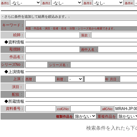
条件1
条件2
条件3
条件4
・さらに条件を追加して結果を絞込みます。↓
キーワード：
画題・作品名・演目・役者・役名・分類・シリーズ名から検索できます。
絵師：
落款：
◆資料情報
彫摺師：
画中人名：
作品名：
シリーズNo：
シリーズ名：
◆上演情報
上演：
西暦：
和暦：
年
月日：
演目：
：
配役
◆所蔵情報
資料番号：
colGNo:
allGNo:
重複作品を
複製作品を
検索条件を入れたら下