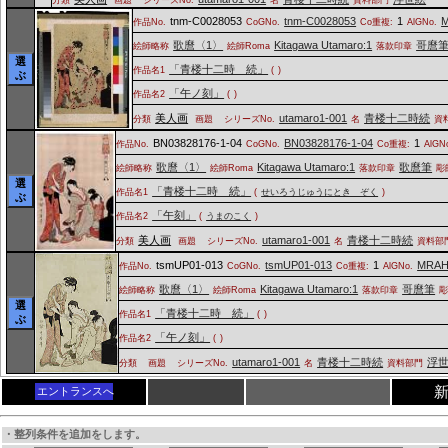
tnm-C0028053
tnm-C0028053
1
M
作品No.
CoGNo.
Co重複:
AlGNo.
歌麿〈1〉
Kitagawa Utamaro:1
哥麿
絵師略称
絵師Roma
落款印章
選
「青楼十二時 続」
作品名1
(
)
ぶ
「午ノ刻」
作品名2
(
)
美人画
utamaro1-001
青楼十二時続
分類
画題
シリーズNo.
名
資
BN03828176-1-04
BN03828176-1-04
1
作品No.
CoGNo.
Co重複:
AlGN
歌麿〈1〉
Kitagawa Utamaro:1
歌麿筆
絵師略称
絵師Roma
落款印章
彫
選
「青楼十二時 続」
作品名1
(
せいろうじゅうにとき ぞく
)
ぶ
「午刻」
作品名2
(
うまのこく
)
美人画
utamaro1-001
青楼十二時続
分類
画題
シリーズNo.
名
資料部
tsmUP01-013
tsmUP01-013
1
MRAH
作品No.
CoGNo.
Co重複:
AlGNo.
歌麿〈1〉
Kitagawa Utamaro:1
哥麿筆
絵師略称
絵師Roma
落款印章
選
「青楼十二時 続」
作品名1
(
)
ぶ
「午ノ刻」
作品名2
(
)
utamaro1-001
青楼十二時続
浮
分類
画題
シリーズNo.
名
資料部門
エントランスへ
・整列条件を追加をします。