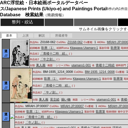
ARC浮世絵・日本絵画ポータルデータベー
ス/Japanese Prints (Ukiyo-e) and Paintings Portal
6
件の内
1
件目
Database 検索結果
（簡易情報）
整列・絞込
サムネイル画像をクリックす
基本
上演
解説
所蔵者等
Z0168-062
Z0168-062
1
MRAH-JP.000
作品No.
CoGNo.
Co重複:
AlGNo.
歌麿〈1〉
Kitagawa Utamaro:1
歌麿筆
絵師略称
絵師Roma
落款印章
彫師
選
「青楼十二時 続」
作品名1
(
)
ぶ
「午之刻」
作品名2
(
)
美人画
utamaro1-001
青楼十二時続
分類
画題
シリーズNo.
名
資料部門
BM-1935_1214_0008
BM-1935_1214_0008
作品No.
CoGNo.
Co重複:
歌麿〈1〉
Kitagawa Utamaro:1
歌麿筆
絵師略称
絵師Roma
落款印章
彫
選
「青楼十二時 続」
作品名1
(
)
ぶ
「午ノ刻」
作品名2
(
)
美人画
見立絵
揃い物
utamaro1-001
青楼
分類
画題
シリーズNo.
名
MRAH-JP.00007
MRAH-JP.00007
1
MRAH-JP.000
作品No.
CoGNo.
Co重複:
AlGNo.
歌麿〈1〉
Kitagawa Utamaro:1
歌麿筆
絵師略称
絵師Roma
落款印章
彫師摺師
画中文
選
「青楼十二時 続」
作品名1
(
)
ぶ
「午ノ刻」
作品名2
(
)
美人画
utamaro1-001
青楼十二時続
浮世絵
分類
画題
シリーズNo.
名
資料部門