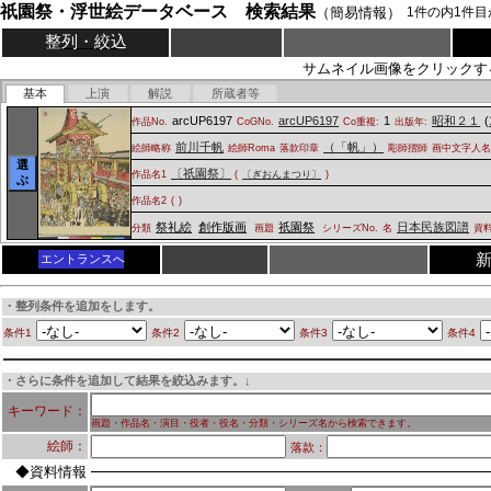
祇園祭・浮世絵データベース 検索結果
（簡易情報）
1
件の内
1
件目
整列・絞込
サムネイル画像をクリックす
基本
上演
解説
所蔵者等
arcUP6197
arcUP6197
1
昭和２１
(
作品No.
CoGNo.
Co重複:
出版年:
前川千帆
（「帆」）
絵師略称
絵師Roma
落款印章
彫師摺師
画中文字人
選
〔祇園祭〕
作品名1
(
〔ぎおんまつり〕
)
ぶ
作品名2
(
)
祭礼絵
創作版画
祇園祭
日本民族図譜
分類
画題
シリーズNo.
名
資
エントランスへ
・整列条件を追加をします。
条件1
条件2
条件3
条件4
・さらに条件を追加して結果を絞込みます。↓
キーワード：
画題・作品名・演目・役者・役名・分類・シリーズ名から検索できます。
絵師：
落款：
◆資料情報