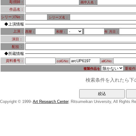
彫摺師：
画中人名：
作品名：
シリーズNo：
シリーズ名：
◆上演情報
上演：
西暦：
和暦：
年
月日：
演目：
：
配役
◆所蔵情報
資料番号：
colGNo:
allGNo:
重複作
複製作品を
検索条件を入れたら下
Copyright © 1999-
Art Research Center
, Ritsumeikan University, All Rights R