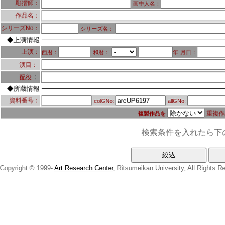
彫摺師：
画中人名：
作品名：
シリーズNo：
シリーズ名：
◆上演情報
上演：
西暦：
和暦：
年
月日：
演目：
：
配役
◆所蔵情報
資料番号：
colGNo:
allGNo:
重複作
複製作品を
検索条件を入れたら下
Copyright © 1999-
Art Research Center
, Ritsumeikan University, All Rights R