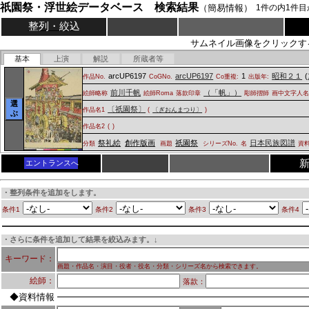
祇園祭・浮世絵データベース 検索結果
（簡易情報）
1
件の内
1
件目
整列・絞込
サムネイル画像をクリックす
基本
上演
解説
所蔵者等
arcUP6197
arcUP6197
1
昭和２１
(
作品No.
CoGNo.
Co重複:
出版年:
前川千帆
（「帆」）
絵師略称
絵師Roma
落款印章
彫師摺師
画中文字人
選
〔祇園祭〕
作品名1
(
〔ぎおんまつり〕
)
ぶ
作品名2
(
)
祭礼絵
創作版画
祇園祭
日本民族図譜
分類
画題
シリーズNo.
名
資
エントランスへ
・整列条件を追加をします。
条件1
条件2
条件3
条件4
・さらに条件を追加して結果を絞込みます。↓
キーワード：
画題・作品名・演目・役者・役名・分類・シリーズ名から検索できます。
絵師：
落款：
◆資料情報