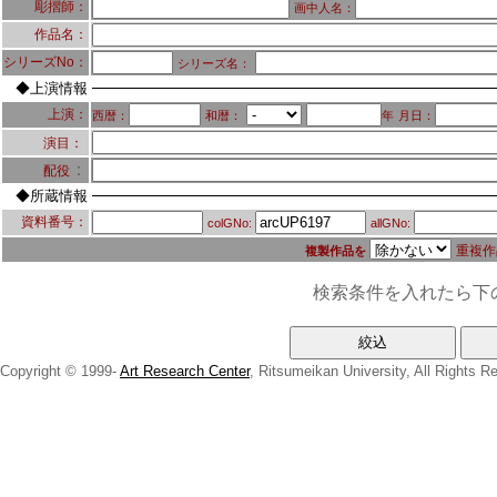
彫摺師：
画中人名：
作品名：
シリーズNo：
シリーズ名：
◆上演情報
上演：
西暦：
和暦：
年
月日：
演目：
：
配役
◆所蔵情報
資料番号：
colGNo:
allGNo:
重複作
複製作品を
検索条件を入れたら下
Copyright © 1999-
Art Research Center
, Ritsumeikan University, All Rights R