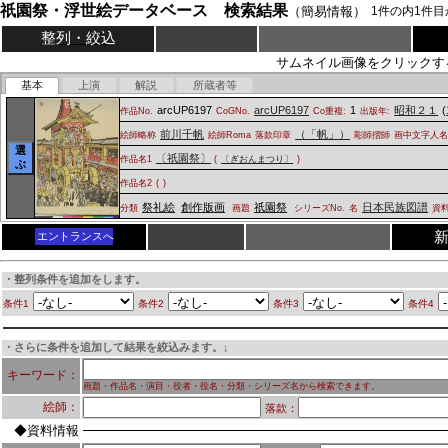
祇園祭・浮世絵データベース 検索結果
（簡易情報）
1
件の内
1
件目
整列・絞込
サムネイル画像をクリックす
基本
上演
解説
所蔵者等
arcUP6197
arcUP6197
1
昭和２１
(
作品No.
CoGNo.
Co重複:
出版年:
前川千帆
（「帆」）
絵師略称
絵師Roma
落款印章
彫師摺師
画中文字人
選
〔祇園祭〕
作品名1
(
〔ぎおんまつり〕
)
ぶ
作品名2
(
)
祭礼絵
創作版画
祇園祭
日本民族図譜
分類
画題
シリーズNo.
名
資
エントランスへ
・整列条件を追加をします。
条件1
条件2
条件3
条件4
・さらに条件を追加して結果を絞込みます。↓
キーワード：
画題・作品名・演目・役者・役名・分類・シリーズ名から検索できます。
絵師：
落款：
◆資料情報