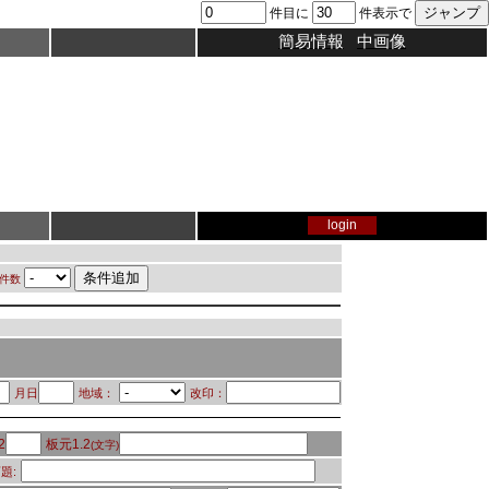
件目に
件表示で
簡易情報
中画像
login
件数
月日
地域：
改印：
2
板元1.2
(文字)
題: