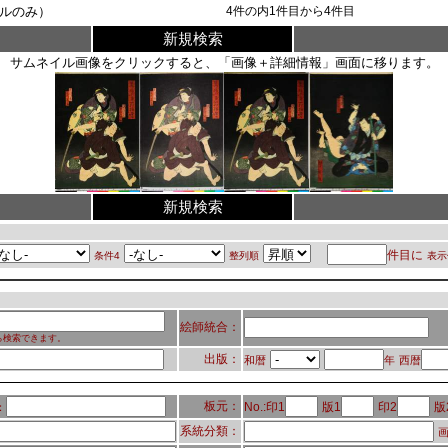
ルのみ）
4
件の内
1
件目から
4
件目
新規検索
サムネイル画像をクリックすると、「画像＋詳細情報」画面に移ります。
新規検索
件目に
条件4
整列順
表示
絵師統合：
ら検索できます。
出版：
和暦
年
西暦
板元：
No.:印1
版1
印2
版
：
系統分類：
画