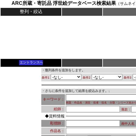
ARC所蔵・寄託品 浮世絵データベース検索結果
（サムネイ
整列・絞込
エントランスへ
・整列条件を追加をします。
条件1
条件2
条件3
・さらに条件を追加して結果を絞込みます。↓
キーワード：
画題・作品名・演目・役者・役名・分類・シリーズ名か
絵師：
落款：
◆資料情報
彫摺師：
画中人名
作品名：