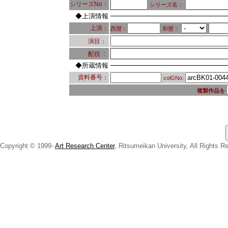
シリーズNo：
シリーズ名：
◆上演情報
上演：
西暦：
和暦：
演目：
：
配役
◆所蔵情報
資料番号：
colGNo:
複製作品を
Copyright © 1999-
Art Research Center
, Ritsumeikan University, All Rights R