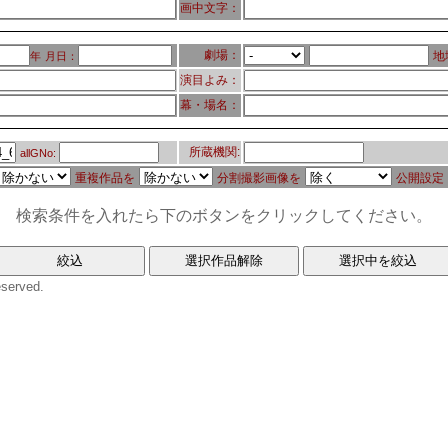
画中文字：
劇場：
地
年
月日：
演目よみ：
幕・場名：
所蔵機関:
allGNo:
重複作品を
分割撮影画像を
公開設定
検索条件を入れたら下のボタンをクリックしてください。
eserved.