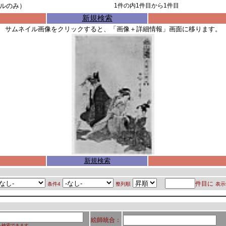
ルのみ）
1
件の内
1
件目から
1
件目
新規検索
サムネイル画像をクリックすると、「画像＋詳細情報」画面に移ります。
新規検索
件目に
条件4
整列順
表示
絵師統合：
ら検索できます。