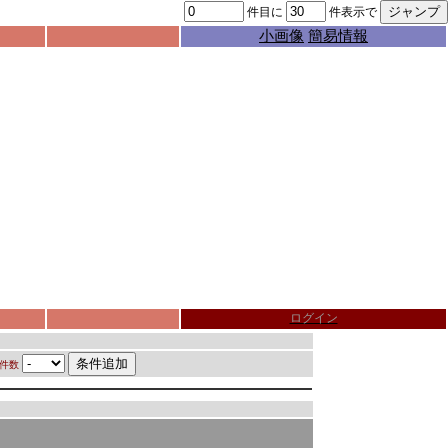
件目に
件表示で
小画像
簡易情報
ログイン
件数