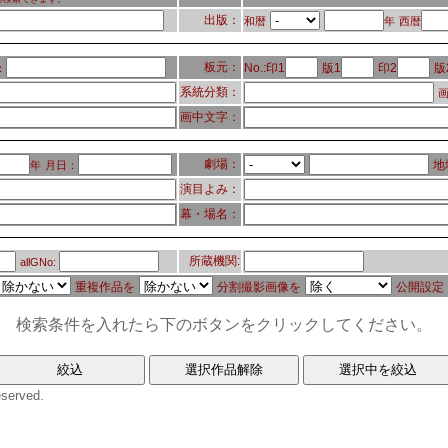
出版：
和暦
年
西暦
板元：
No.:印1
版1
印2
版
：
系統分類：
画
画中文字：
劇場：
地
年
月日：
演目よみ：
幕・場名：
所蔵機関:
allGNo:
重複作品を
分割撮影画像を
公開設定
検索条件を入れたら下のボタンをクリックしてください。
eserved.