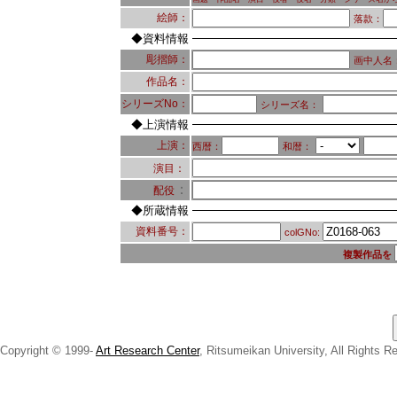
絵師：
落款：
◆資料情報
彫摺師：
画中人名
作品名：
シリーズNo：
シリーズ名：
◆上演情報
上演：
西暦：
和暦：
演目：
：
配役
◆所蔵情報
資料番号：
colGNo:
複製作品を
Copyright © 1999-
Art Research Center
, Ritsumeikan University, All Rights R