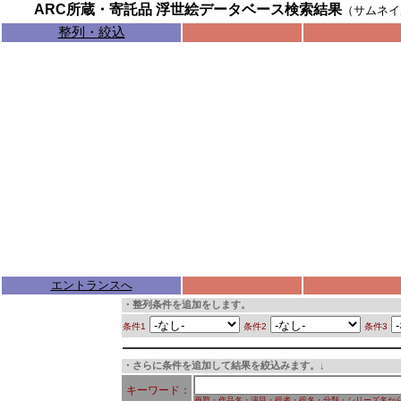
ARC所蔵・寄託品 浮世絵データベース検索結果
（サムネイ
整列・絞込
エントランスへ
・整列条件を追加をします。
条件1
条件2
条件3
・さらに条件を追加して結果を絞込みます。↓
キーワード：
画題・作品名・演目・役者・役名・分類・シリーズ名か