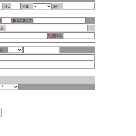
月日
地域：
改印：
2
板元1.2
(文字)
題:
判型技法:
域：