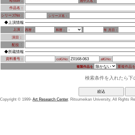
彫摺師：
画中人名：
作品名：
シリーズNo：
シリーズ名：
◆上演情報
上演：
西暦：
和暦：
年
月日：
演目：
：
配役
◆所蔵情報
資料番号：
colGNo:
allGNo:
重複作品
複製作品を
検索条件を入れたら下
Copyright © 1999-
Art Research Center
, Ritsumeikan University, All Rights R