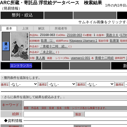
ARC所蔵・寄託品 浮世絵データベース 検索結果
1
件の内
1
件目
（簡易情報）
整列・絞込
サムネイル画像をクリックす
基本
上演
解説
所蔵者等
Z0168-063
Z0168-063
1
寛政０６
(
179
作品No.
CoGNo.
Co重複:
出版年:
歌麿〈1〉
Kitagawa Utamaro:1
歌麿筆
絵師略称
絵師Roma
落款印章
彫師
選
「青楼十二時 続」
作品名1
(
)
ぶ
「未之刻」
作品名2
(
)
美人画
utamaro1-001
青楼十二時続
分類
画題
シリーズNo.
名
資料部門
エントランスへ
・整列条件を追加をします。
条件1
条件2
条件3
条件4
・さらに条件を追加して結果を絞込みます。↓
キーワード：
画題・作品名・演目・役者・役名・分類・シリーズ名から検索できます。
絵師：
落款：
◆資料情報