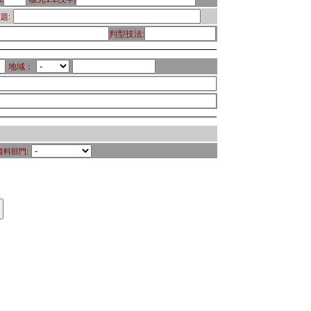
題:
判型技法:
地域：
資料部門: