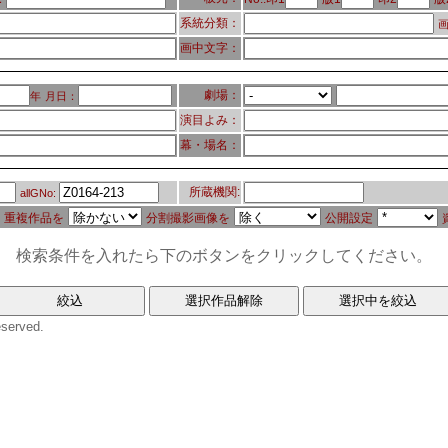
系統分類：
画
画中文字：
劇場：
年
月日：
演目よみ：
幕・場名：
所蔵機関:
allGNo:
重複作品を
分割撮影画像を
公開設定
検索条件を入れたら下のボタンをクリックしてください。
eserved.