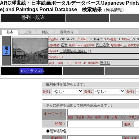
ARC浮世絵・日本絵画ポータルデータベース/Japanese Prints (
e) and Paintings Portal Database 検索結果
（簡易情報）
整列・絞込
基本
上演
解説
所蔵者等
Z0164-213
Z0164-213
1
Z01
作品No.
CoGNo.
Co重複:
AlGNo.
応挙
円山応挙
－
絵師略称
絵師Roma
落款印章
彫師摺師
画中文
選
（祇園祭礼山鉾）
作品名1
(
)
ぶ
作品名2
(
)
浮世絵
分類
画題
シリーズNo.
名
資料部門
エントランスへ
・整列条件を追加をします。
条件1
条件2
条件3
・さらに条件を追加して結果を絞込みます。↓
キーワード：
画題・作品名・演目・役者・役名・分類・シリーズ名か
絵師：
落款：
◆資料情報
彫摺師：
画中人名