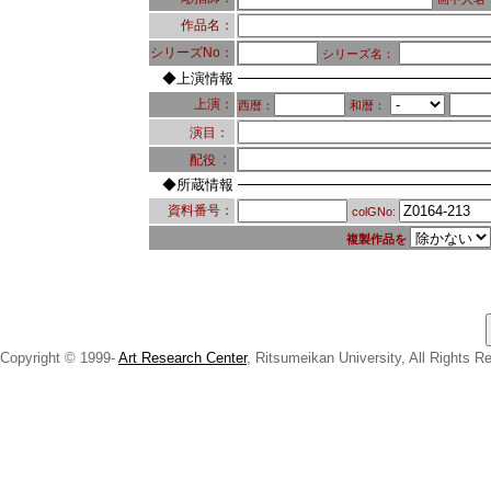
作品名：
シリーズNo：
シリーズ名：
◆上演情報
上演：
西暦：
和暦：
演目：
：
配役
◆所蔵情報
資料番号：
colGNo:
複製作品を
Copyright © 1999-
Art Research Center
, Ritsumeikan University, All Rights R