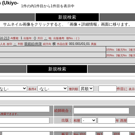
Ukiyo-
1
件の内
1
件目から
1
件目を表示中
新規検索
サムネイル画像をクリックすると、「画像＋詳細情報」画面に移ります。
64-213
1
(
)
・
Al重複:
出版年:
月日
地:
出版備考:
順No.：(
)
－
眼鏡絵/肉筆
横
001:001/01;01
字人名
改印
判型
続方向
作品位置
異版
1印No.
1板元No.
1板
2印No.
2板元No.
2板
新規検索
件目に
条件4
整列順
表示
絵師統合：
ら検索できます。
出版：
和暦
年
西暦
板元：
No.:印1
版1
印2
版
：