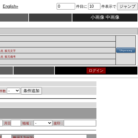
English»
件目に
件表示で
小画像
中画像
Ukiyo-e.org
元名
板元文字
元名
板元備考
ログイン
件数
月日
地域：
改印：
2
板元1.2
(文字)