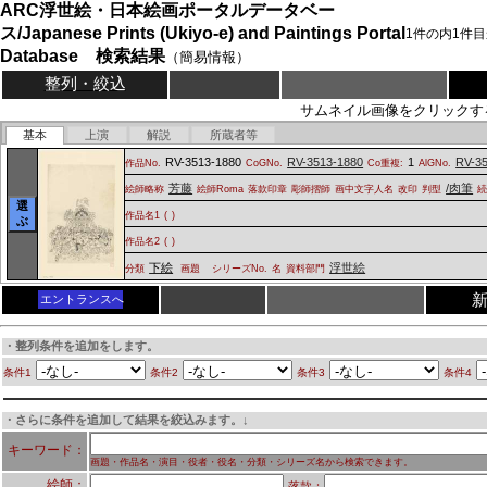
ARC浮世絵・日本絵画ポータルデータベー
ス/Japanese Prints (Ukiyo-e) and Paintings Portal
1
件の内
1
件目
Database 検索結果
（簡易情報）
整列・絞込
サムネイル画像をクリックす
基本
上演
解説
所蔵者等
RV-3513-1880
RV-3513-1880
1
RV-3
作品No.
CoGNo.
Co重複:
AlGNo.
芳藤
/肉筆
絵師略称
絵師Roma
落款印章
彫師摺師
画中文字人名
改印
判型
選
作品名1
(
)
ぶ
作品名2
(
)
下絵
浮世絵
分類
画題
シリーズNo.
名
資料部門
エントランスへ
・整列条件を追加をします。
条件1
条件2
条件3
条件4
・さらに条件を追加して結果を絞込みます。↓
キーワード：
画題・作品名・演目・役者・役名・分類・シリーズ名から検索できます。
絵師：
落款：