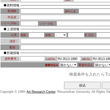
◆資料情報
彫摺師：
画中人名：
作品名：
シリーズNo：
シリーズ名：
◆上演情報
上演：
西暦：
和暦：
年
月日：
演目：
：
配役
◆所蔵情報
資料番号：
colGNo:
allGNo:
重複作品を
複製作品を
検索条件を入れたら下
Copyright © 1999-
Art Research Center
, Ritsumeikan University, All Rights R