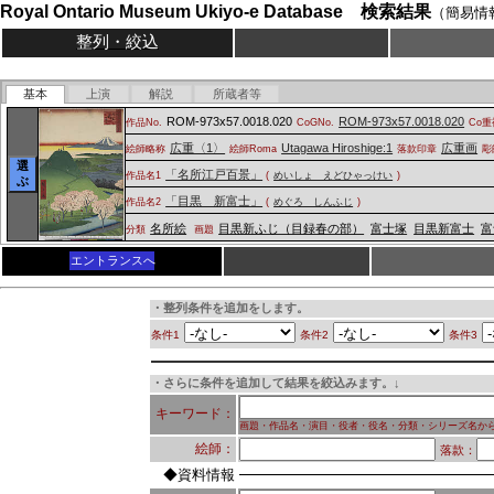
Royal Ontario Museum Ukiyo-e Database 検索結果
（簡易情
整列・絞込
基本
上演
解説
所蔵者等
ROM-973x57.0018.020
ROM-973x57.0018.020
作品No.
CoGNo.
Co重
広重〈1〉
Utagawa Hiroshige:1
広重画
絵師略称
絵師Roma
落款印章
彫
選
「名所江戸百景」
作品名1
(
めいしょ えどひゃっけい
)
ぶ
「目黒 新富士」
作品名2
(
めぐろ しんふじ
)
名所絵
目黒新ふじ（目録春の部）
富士塚
目黒新富士
富
分類
画題
エントランスへ
・整列条件を追加をします。
条件1
条件2
条件3
・さらに条件を追加して結果を絞込みます。↓
キーワード：
画題・作品名・演目・役者・役名・分類・シリーズ名か
絵師：
落款：
◆資料情報