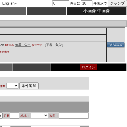
English»
件目に
件表示で
小画像
中画像
129
魚屋 栄吉
［下谷 魚栄］
1板元名
板元文字
ORGsearch
板元備考
ログイン
件数
月日
地域：
改印：