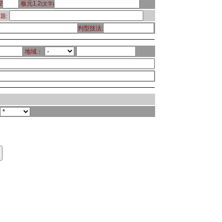
2
板元1.2
(文字)
題:
判型技法:
地域：