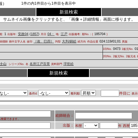
報）
1
件の内
1
件目から
1
件目を表示中
新規検索
サムネイル画像をクリックすると、「画像＋詳細情報」画面に移ります。
1
安政04
(
1857
)
04・
江戸
185704
複:
出版年:
月日
地:
出版備考:
順No.：(
)
［改、巳四］
大判/錦絵
024:119/01;01
師摺師
画中文字人名
改印
判型
続方向
作品位置
異版
0473
0
1印No.
1板元No.
2印No.
2板元No.
2板元名
士山
名所江戸百景
浮世絵
シリーズNo.
名
資料部門
新規検索
件目に
条件4
整列順
表示
絵師統合：
ら検索できます。
出版：
和暦
年
西暦