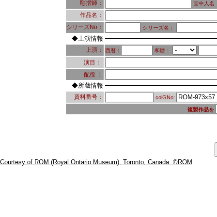
彫摺師：
画中人名
作品名：
シリーズNo：
シリーズ名：
◆上演情報
上演：
西暦：
和暦：
演目：
：
配役
◆所蔵情報
資料番号：
colGNo:
複製作品を
Courtesy of ROM (Royal Ontario Museum), Toronto, Canada. ©ROM