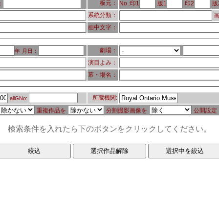
板元：
No.:印1
版1
印2
版
：
系統分類：
画
画中文字：
劇場：
年
月日：
演目よみ：
幕・場名：
所蔵機関:
allGNo:
重複作品を
分割撮影画像を
公開設定
検索条件を入れたら下のボタンをクリックしてください。