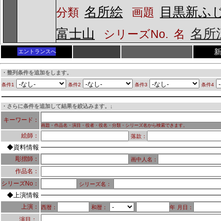
名所絵
目黒新ふ
分類
画題
富士山
名所
シリーズNo.
名
エントランスへ
・整列条件を追加をします。
条件1
条件2
条件3
条件4
・さらに条件を追加して結果を絞込みます。↓
キーワード：
画題・作品名・演目・役者・役名・分類・シリーズ名から検索できます。
絵師：
落款：
◆資料情報
彫摺師：
画中人名：
作品名：
シリーズNo：
シリーズ名：
◆上演情報
上演：
西暦：
和暦：
年
月日：
演目：