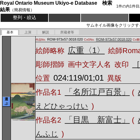
Royal Ontario Museum Ukiyo-e Database 検索
1
件の内
1
件目
結果
（簡易情報）
整列・絞込
サムネイル画像をクリックす
基本
上演
解説
所蔵者等
ROM-973x57.0018.020
ROM-973x57.0018.020
作品No.
CoGNo.
Co重
広重〈1〉
絵師略称
絵師Rom
彫師摺師
画中文字人名
改印
024:119/01;01
位置
異版
「名所江戸百景」
作品名1
(
選
ぶ
えどひゃっけい
)
「目黒 新富士」
作品名2
(
んふじ
)