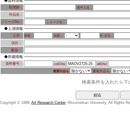
◆資料情報
彫摺師：
画中人名：
作品名：
シリーズNo：
シリーズ名：
◆上演情報
上演：
西暦：
和暦：
年
月日：
演目：
：
配役
◆所蔵情報
資料番号：
colGNo:
allGNo:
重複作品を
複製作品を
検索条件を入れたら下
Copyright © 1999-
Art Research Center
, Ritsumeikan University, All Rights R