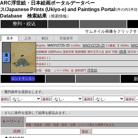
ARC浮世絵・日本絵画ポータルデータベー
ス/Japanese Prints (Ukiyo-e) and Paintings Portal
1
件の内
1
件目
Database 検索結果
（簡易情報）
整列・絞込
サムネイル画像をクリックす
基本
上演
解説
所蔵者等
MAOV2725-25
MAOV2725-25
1
MAO
作品No.
CoGNo.
Co重複:
AlGNo.
/肉筆
絵師略称
絵師Roma
落款印章
彫師摺師
画中文字人名
改印
判型
続方向
選
作品名1
(
)
ぶ
作品名2
(
)
浮世絵
分類
画題
シリーズNo.
名
資料部門
エントランスへ
・整列条件を追加をします。
条件1
条件2
条件3
条件4
・さらに条件を追加して結果を絞込みます。↓
キーワード：
画題・作品名・演目・役者・役名・分類・シリーズ名から検索できます。
絵師：
落款：