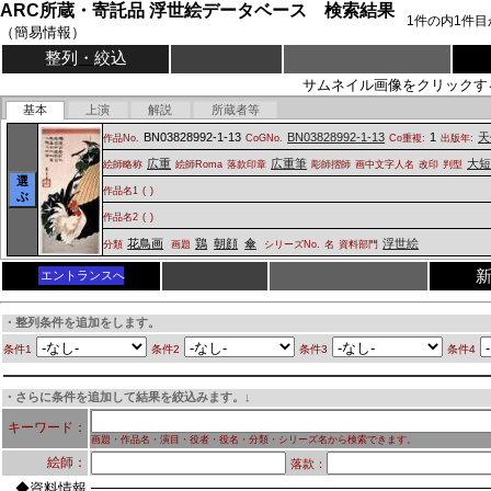
ARC所蔵・寄託品 浮世絵データベース 検索結果
1
件の内
1
件目
（簡易情報）
整列・絞込
サムネイル画像をクリックす
基本
上演
解説
所蔵者等
BN03828992-1-13
BN03828992-1-13
1
天
作品No.
CoGNo.
Co重複:
出版年:
広重
広重筆
大短
絵師略称
絵師Roma
落款印章
彫師摺師
画中文字人名
改印
判型
選
作品名1
(
)
ぶ
作品名2
(
)
花鳥画
鶏
朝顔
傘
浮世絵
分類
画題
シリーズNo.
名
資料部門
エントランスへ
・整列条件を追加をします。
条件1
条件2
条件3
条件4
・さらに条件を追加して結果を絞込みます。↓
キーワード：
画題・作品名・演目・役者・役名・分類・シリーズ名から検索できます。
絵師：
落款：
◆資料情報