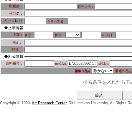
彫摺師：
画中人名：
作品名：
シリーズNo：
シリーズ名：
◆上演情報
上演：
西暦：
和暦：
年
月日：
演目：
：
配役
◆所蔵情報
資料番号：
colGNo:
allGNo:
重複作品
複製作品を
検索条件を入れたら下
Copyright © 1999-
Art Research Center
, Ritsumeikan University, All Rights R