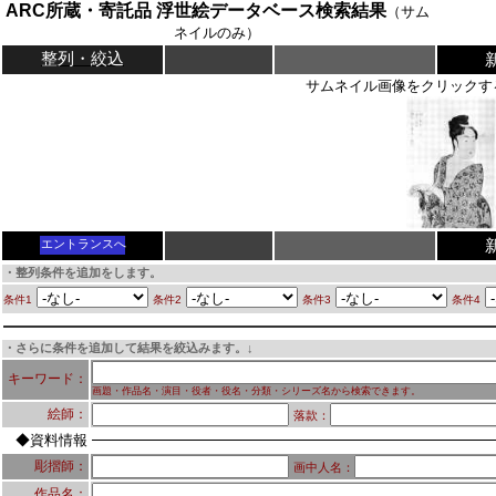
ARC所蔵・寄託品 浮世絵データベース検索結果
（サム
ネイルのみ）
整列・絞込
サムネイル画像をクリックす
エントランスへ
・整列条件を追加をします。
条件1
条件2
条件3
条件4
・さらに条件を追加して結果を絞込みます。↓
キーワード：
画題・作品名・演目・役者・役名・分類・シリーズ名から検索できます。
絵師：
落款：
◆資料情報
彫摺師：
画中人名：
作品名：