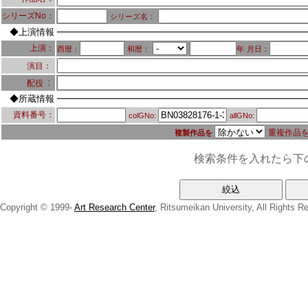
シリーズNo：
シリーズ名：
◆上演情報
上演：
西暦：
和暦：
年
月日：
演目：
：
配役
◆所蔵情報
資料番号：
colGNo:
allGNo:
重複作品
複製作品を
検索条件を入れたら下
Copyright © 1999-
Art Research Center
, Ritsumeikan University, All Rights R