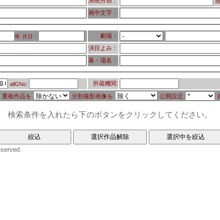
系統分類：
画
画中文字：
劇場：
年
月日：
演目よみ：
幕・場名：
所蔵機関:
allGNo:
重複作品を
分割撮影画像を
公開設定
検索条件を入れたら下のボタンをクリックしてください。
eserved.