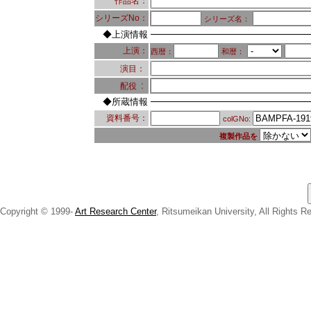
作品名：
シリーズNo：
シリーズ名：
◆上演情報
上演：
西暦：
和暦：
演目：
：
配役
◆所蔵情報
資料番号：
colGNo:
複製作品を
Copyright © 1999-
Art Research Center
, Ritsumeikan University, All Rights R