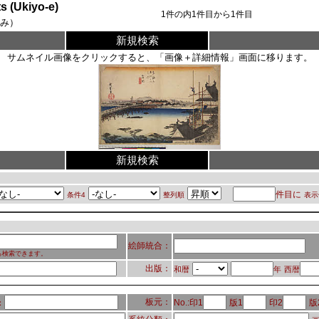
Ukiyo-e)
1
件の内
1
件目から
1
件目
み）
新規検索
サムネイル画像をクリックすると、「画像＋詳細情報」画面に移ります。
新規検索
件目に
条件4
整列順
表示
絵師統合：
ら検索できます。
出版：
和暦
年
西暦
板元：
No.:印1
版1
印2
版
：