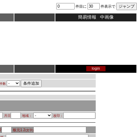
件目に
件表示で
簡易情報
中画像
login
件数
月日
地域：
改印：
2
板元1.2
(文字)