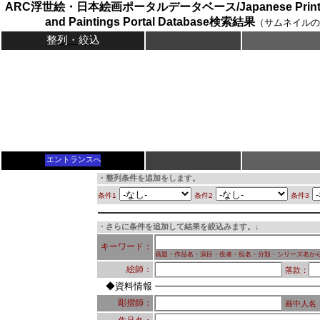
ARC浮世絵・日本絵画ポータルデータベース/Japanese Prints (
and Paintings Portal Database検索結果
（サムネイルの
整列・絞込
エントランスへ
・整列条件を追加をします。
条件1
条件2
条件3
・さらに条件を追加して結果を絞込みます。↓
キーワード：
画題・作品名・演目・役者・役名・分類・シリーズ名か
絵師：
落款：
◆資料情報
彫摺師：
画中人名