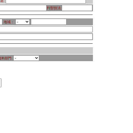
題:
判型技法:
地域：
資料部門: