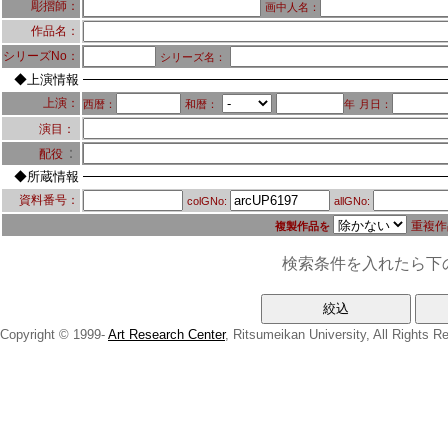
彫摺師：
画中人名：
作品名：
シリーズNo：
シリーズ名：
◆上演情報
上演：
西暦：
和暦：
年
月日：
演目：
：
配役
◆所蔵情報
資料番号：
colGNo:
allGNo:
重複作
複製作品を
検索条件を入れたら下
Copyright © 1999-
Art Research Center
, Ritsumeikan University, All Rights R