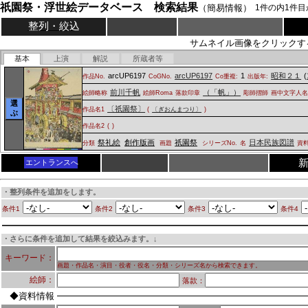
祇園祭・浮世絵データベース 検索結果
（簡易情報）
1
件の内
1
件目
整列・絞込
サムネイル画像をクリックす
基本
上演
解説
所蔵者等
arcUP6197
arcUP6197
1
昭和２１
(
作品No.
CoGNo.
Co重複:
出版年:
前川千帆
（「帆」）
絵師略称
絵師Roma
落款印章
彫師摺師
画中文字人
選
〔祇園祭〕
作品名1
(
〔ぎおんまつり〕
)
ぶ
作品名2
(
)
祭礼絵
創作版画
祇園祭
日本民族図譜
分類
画題
シリーズNo.
名
資
エントランスへ
・整列条件を追加をします。
条件1
条件2
条件3
条件4
・さらに条件を追加して結果を絞込みます。↓
キーワード：
画題・作品名・演目・役者・役名・分類・シリーズ名から検索できます。
絵師：
落款：
◆資料情報