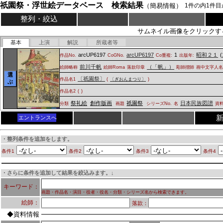
祇園祭・浮世絵データベース 検索結果
（簡易情報）
1
件の内
1
件目
整列・絞込
サムネイル画像をクリックす
基本
上演
解説
所蔵者等
arcUP6197
arcUP6197
1
昭和２１
(
作品No.
CoGNo.
Co重複:
出版年:
前川千帆
（「帆」）
絵師略称
絵師Roma
落款印章
彫師摺師
画中文字人
選
〔祇園祭〕
作品名1
(
〔ぎおんまつり〕
)
ぶ
作品名2
(
)
祭礼絵
創作版画
祇園祭
日本民族図譜
分類
画題
シリーズNo.
名
資
エントランスへ
・整列条件を追加をします。
条件1
条件2
条件3
条件4
・さらに条件を追加して結果を絞込みます。↓
キーワード：
画題・作品名・演目・役者・役名・分類・シリーズ名から検索できます。
絵師：
落款：
◆資料情報