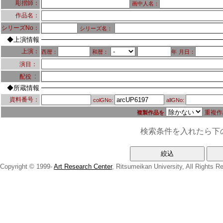
彫摺師：
画中人名：
作品名：
シリーズNo：
シリーズ名：
◆上演情報
上演：
西暦：
和暦：
年
月日：
演目：
：
配役
◆所蔵情報
資料番号：
colGNo:
allGNo:
重複作
複製作品を
検索条件を入れたら下
Copyright © 1999-
Art Research Center
, Ritsumeikan University, All Rights R