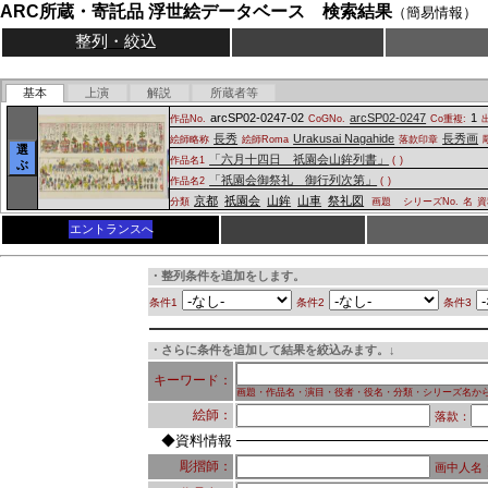
ARC所蔵・寄託品 浮世絵データベース 検索結果
（簡易情報）
整列・絞込
基本
上演
解説
所蔵者等
arcSP02-0247-02
arcSP02-0247
1
作品No.
CoGNo.
Co重複:
長秀
Urakusai Nagahide
長秀画
絵師略称
絵師Roma
落款印章
選
「六月十四日 祇園会山鉾列書」
作品名1
(
)
ぶ
「祇園会御祭礼 御行列次第」
作品名2
(
)
京都
祇園会
山鉾
山車
祭礼図
分類
画題
シリーズNo.
名
資
エントランスへ
・整列条件を追加をします。
条件1
条件2
条件3
・さらに条件を追加して結果を絞込みます。↓
キーワード：
画題・作品名・演目・役者・役名・分類・シリーズ名か
絵師：
落款：
◆資料情報
彫摺師：
画中人名