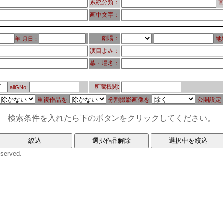
系統分類：
画
画中文字：
劇場：
地
年
月日：
演目よみ：
幕・場名：
所蔵機関:
allGNo:
重複作品を
分割撮影画像を
公開設定
検索条件を入れたら下のボタンをクリックしてください。
eserved.