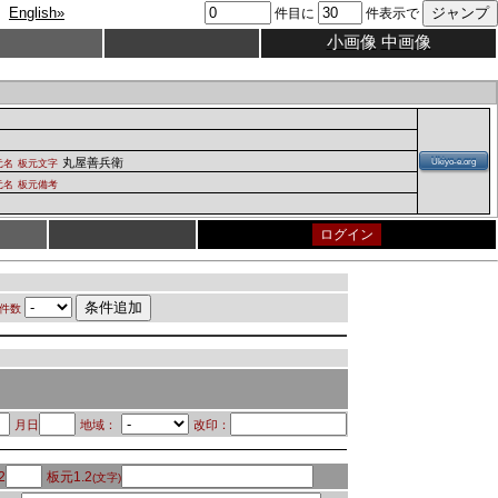
English»
件目に
件表示で
小画像
中画像
丸屋善兵衛
Ukiyo-e.org
元名
板元文字
元名
板元備考
ログイン
件数
月日
地域：
改印：
2
板元1.2
(文字)