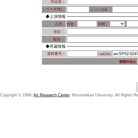
作品名：
シリーズNo：
シリーズ名：
◆上演情報
上演：
西暦：
和暦：
演目：
：
配役
◆所蔵情報
資料番号：
colGNo:
複製作品を
Copyright © 1999-
Art Research Center
, Ritsumeikan University, All Rights R