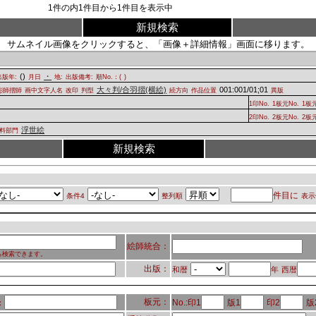
1
件の内
1
件目から
1
件目を表示中
新規検索
サムネイル画像をクリックすると、「画像＋詳細情報」画面に移ります。
(
)
・
出版年:
月日
地:
出版備考:
順No.：(
)
大々判/合羽摺(横絵)
001:001/01;01
彫師摺師
画中文字人名
改印
判型
続方向
作品位置
異版
1印No.
1板元No.
1板
2印No.
2板元No.
2板
浮世絵
料部門
新規検索
件目に
条件4
整列順
表示
絵師統合：
ら検索できます。
出版：
和暦
年
西暦
板元：
No.:印1
版1
印2
版
：