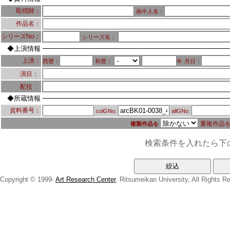
彫摺師：
画中人名：
作品名：
シリーズNo：
シリーズ名：
◆上演情報
上演：
西暦：
和暦：
年
月日：
演目：
：
配役
◆所蔵情報
資料番号：
colGNo:
allGNo:
重複作品
複製作品を
検索条件を入れたら下
Copyright © 1999-
Art Research Center
, Ritsumeikan University, All Rights R