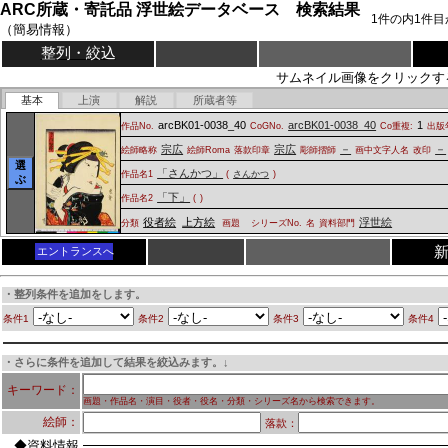
ARC所蔵・寄託品 浮世絵データベース 検索結果
1
件の内
1
件目
（簡易情報）
整列・絞込
サムネイル画像をクリックす
基本
上演
解説
所蔵者等
arcBK01-0038_40
arcBK01-0038_40
1
作品No.
CoGNo.
Co重複:
出版
宗広
宗広
－
－
絵師略称
絵師Roma
落款印章
彫師摺師
画中文字人名
改印
選
「さんかつ」
作品名1
(
さんかつ
)
ぶ
「下」
作品名2
(
)
役者絵
上方絵
浮世絵
分類
画題
シリーズNo.
名
資料部門
エントランスへ
・整列条件を追加をします。
条件1
条件2
条件3
条件4
・さらに条件を追加して結果を絞込みます。↓
キーワード：
画題・作品名・演目・役者・役名・分類・シリーズ名から検索できます。
絵師：
落款：
◆資料情報