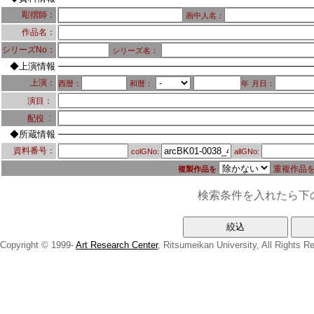
彫摺師：
画中人名：
作品名：
シリーズNo：
シリーズ名：
◆上演情報
上演：
西暦：
和暦：
年
月日：
演目：
：
配役
◆所蔵情報
資料番号：
colGNo:
allGNo:
重複作品
複製作品を
検索条件を入れたら下
Copyright © 1999-
Art Research Center
, Ritsumeikan University, All Rights R