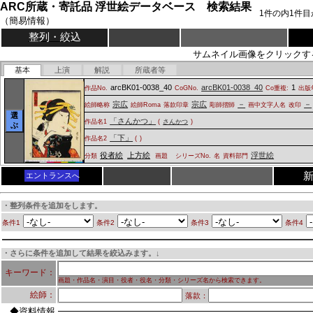
ARC所蔵・寄託品 浮世絵データベース 検索結果
1
件の内
1
件目
（簡易情報）
整列・絞込
サムネイル画像をクリックす
基本
上演
解説
所蔵者等
arcBK01-0038_40
arcBK01-0038_40
1
作品No.
CoGNo.
Co重複:
出版
宗広
宗広
－
－
絵師略称
絵師Roma
落款印章
彫師摺師
画中文字人名
改印
選
「さんかつ」
作品名1
(
さんかつ
)
ぶ
「下」
作品名2
(
)
役者絵
上方絵
浮世絵
分類
画題
シリーズNo.
名
資料部門
エントランスへ
・整列条件を追加をします。
条件1
条件2
条件3
条件4
・さらに条件を追加して結果を絞込みます。↓
キーワード：
画題・作品名・演目・役者・役名・分類・シリーズ名から検索できます。
絵師：
落款：
◆資料情報