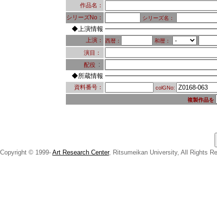
作品名：
シリーズNo：
シリーズ名：
◆上演情報
上演：
西暦：
和暦：
演目：
：
配役
◆所蔵情報
資料番号：
colGNo:
複製作品を
Copyright © 1999-
Art Research Center
, Ritsumeikan University, All Rights R