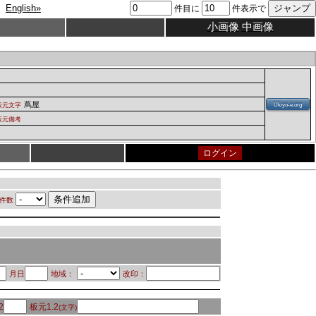
English»
件目に
件表示で
小画像
中画像
蔦屋
板元文字
Ukiyo-e.org
板元備考
ログイン
件数
月日
地域：
改印：
2
板元1.2
(文字)