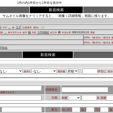
1
件の内
1
件目から
1
件目を表示中
新規検索
サムネイル画像をクリックすると、「画像＋詳細情報」画面に移ります。
4
)
・
江戸
月日
地:
出版備考:
順No.：(
)
－
極
大判/錦絵
横
008:012/01;01
摺師
画中文字人名
改印
判型
続方向
作品位置
異版
1印No.
1板元No.
1板元名
2印No.
2板元No.
2板元名
浮世絵
新規検索
件目に
条件4
整列順
表示
絵師統合：
ら検索できます。
出版：
和暦
年
西暦
板元：
No.:印1
版1
印2
版
：