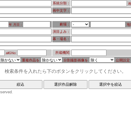
系統分類：
画
画中文字：
劇場：
地
年
月日：
演目よみ：
幕・場名：
所蔵機関:
allGNo:
重複作品を
分割撮影画像を
公開設定
検索条件を入れたら下のボタンをクリックしてください。
eserved.