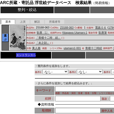
ARC所蔵・寄託品 浮世絵データベース 検索結果
（簡易情報）
整列・絞込
基本
上演
解説
所蔵者等
Z0168-063
Z0168-063
1
寛政０６
(
179
作品No.
CoGNo.
Co重複:
出版年:
歌麿〈1〉
Kitagawa Utamaro:1
歌麿筆
絵師略称
絵師Roma
落款印章
彫師
選
「青楼十二時 続」
作品名1
(
)
ぶ
「未之刻」
作品名2
(
)
美人画
utamaro1-001
青楼十二時続
分類
画題
シリーズNo.
名
資料部門
エントランスへ
・整列条件を追加をします。
条件1
条件2
条件3
・さらに条件を追加して結果を絞込みます。↓
キーワード：
画題・作品名・演目・役者・役名・分類・シリーズ名か
絵師：
落款：
◆資料情報
彫摺師：
画中人名