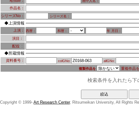
彫摺師：
画中人名：
作品名：
シリーズNo：
シリーズ名：
◆上演情報
上演：
西暦：
和暦：
年
月日：
演目：
：
配役
◆所蔵情報
資料番号：
colGNo:
allGNo:
重複作品
複製作品を
検索条件を入れたら下
Copyright © 1999-
Art Research Center
, Ritsumeikan University, All Rights R