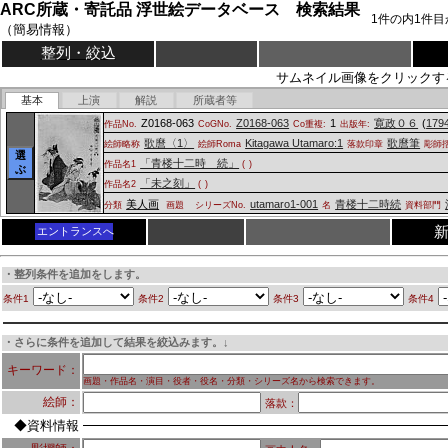
ARC所蔵・寄託品 浮世絵データベース 検索結果
1
件の内
1
件目
（簡易情報）
整列・絞込
サムネイル画像をクリックす
基本
上演
解説
所蔵者等
Z0168-063
Z0168-063
1
寛政０６
(
179
作品No.
CoGNo.
Co重複:
出版年:
歌麿〈1〉
Kitagawa Utamaro:1
歌麿筆
絵師略称
絵師Roma
落款印章
彫師
選
「青楼十二時 続」
作品名1
(
)
ぶ
「未之刻」
作品名2
(
)
美人画
utamaro1-001
青楼十二時続
分類
画題
シリーズNo.
名
資料部門
エントランスへ
・整列条件を追加をします。
条件1
条件2
条件3
条件4
・さらに条件を追加して結果を絞込みます。↓
キーワード：
画題・作品名・演目・役者・役名・分類・シリーズ名から検索できます。
絵師：
落款：
◆資料情報