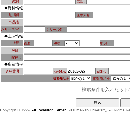
絵師：
落款：
◆資料情報
彫摺師：
画中人名：
作品名：
シリーズNo：
シリーズ名：
◆上演情報
上演：
西暦：
和暦：
年
月日：
演目：
：
配役
◆所蔵情報
資料番号：
colGNo:
allGNo:
重複作品を
複製作品を
検索条件を入れたら下
Copyright © 1999-
Art Research Center
, Ritsumeikan University, All Rights R