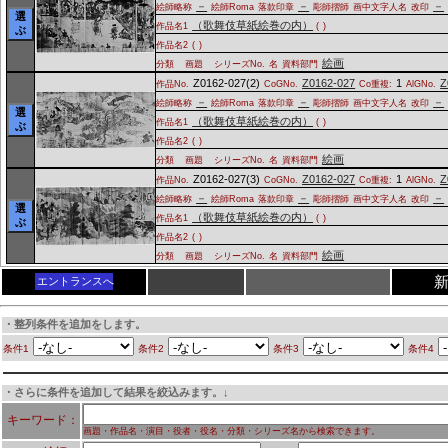
－
－
－
絵師略称
絵師Roma
落款印章
彫師摺師
画中文字人名
改印
選
（歌舞伎草紙絵巻の内）
作品名1
(
)
ぶ
作品名2
(
)
絵画
分類
画題
シリーズNo.
名
資料部門
Z0162-027(2)
Z0162-027
1
Z
作品No.
CoGNo.
Co重複:
AlGNo.
－
－
－
絵師略称
絵師Roma
落款印章
彫師摺師
画中文字人名
改印
選
（歌舞伎草紙絵巻の内）
作品名1
(
)
ぶ
作品名2
(
)
絵画
分類
画題
シリーズNo.
名
資料部門
Z0162-027(3)
Z0162-027
1
Z
作品No.
CoGNo.
Co重複:
AlGNo.
－
－
－
絵師略称
絵師Roma
落款印章
彫師摺師
画中文字人名
改印
選
（歌舞伎草紙絵巻の内）
作品名1
(
)
ぶ
作品名2
(
)
絵画
分類
画題
シリーズNo.
名
資料部門
エントランスへ
・整列条件を追加をします。
条件1
条件2
条件3
条件4
・さらに条件を追加して結果を絞込みます。↓
キーワード：
画題・作品名・演目・役者・役名・分類・シリーズ名から検索できます。