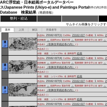
ARC浮世絵・日本絵画ポータルデータベー
ス/Japanese Prints (Ukiyo-e) and Paintings Portal
6
件の内
1
件目
Database 検索結果
（簡易情報）
整列・絞込
サムネイル画像をクリックす
基本
上演
解説
所蔵者等
Z0162-027(1)
Z0162-027
1
Z
作品No.
CoGNo.
Co重複:
AlGNo.
－
－
－
絵師略称
絵師Roma
落款印章
彫師摺師
画中文字人名
改印
選
（歌舞伎草紙絵巻の内）
作品名1
(
)
ぶ
作品名2
(
)
絵画
分類
画題
シリーズNo.
名
資料部門
Z0162-027(4)
Z0162-027
1
Z
作品No.
CoGNo.
Co重複:
AlGNo.
－
－
－
絵師略称
絵師Roma
落款印章
彫師摺師
画中文字人名
改印
選
（歌舞伎草紙絵巻の内）
作品名1
(
)
ぶ
作品名2
(
)
絵画
分類
画題
シリーズNo.
名
資料部門
Z0162-027(5)
Z0162-027
1
Z
作品No.
CoGNo.
Co重複:
AlGNo.
－
－
－
絵師略称
絵師Roma
落款印章
彫師摺師
画中文字人名
改印
選
（歌舞伎草紙絵巻の内）
作品名1
(
)
ぶ
作品名2
(
)
絵画
分類
画題
シリーズNo.
名
資料部門
Z0162-027(6)
Z0162-027
1
Z
作品No.
CoGNo.
Co重複:
AlGNo.