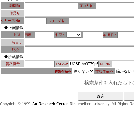
彫摺師：
画中人名：
作品名：
シリーズNo：
シリーズ名：
◆上演情報
上演：
西暦：
和暦：
年
月日：
演目：
：
配役
◆所蔵情報
資料番号：
colGNo:
allGNo:
重複作品を
複製作品を
検索条件を入れたら下
Copyright © 1999-
Art Research Center
, Ritsumeikan University, All Rights R