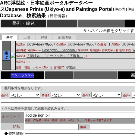
ARC浮世絵・日本絵画ポータルデータベー
ス/Japanese Prints (Ukiyo-e) and Paintings Portal
1
件の内
1
件目
Database 検索結果
（簡易情報）
整列・絞込
サムネイル画像をクリックす
基本
上演
解説
所蔵者等
UCSF-hb9779p5g7
UCSF-hb9779p5g7
1
UCSF-hb
作品No.
CoGNo.
Co重複:
AlGNo.
Hasegawa、 Sadanobu
w
絵師略称
絵師Roma
落款印章
彫師摺師
画中文字人名
改印
判型
選
「沃鉄丸」「ドーフル散」「下腹丸」
作品名1
(
)
ぶ
作品名2
(
)
浮世絵
分類
画題
シリーズNo.
名
資料部門
エントランスへ
・整列条件を追加をします。
条件1
条件2
条件3
条件4
・さらに条件を追加して結果を絞込みます。↓
キーワード：
画題・作品名・演目・役者・役名・分類・シリーズ名から検索できます。
絵師：
落款：
◆資料情報