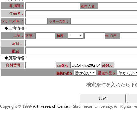
彫摺師：
画中人名：
作品名：
シリーズNo：
シリーズ名：
◆上演情報
上演：
西暦：
和暦：
年
月日：
演目：
：
配役
◆所蔵情報
資料番号：
colGNo:
allGNo:
重複作品を
複製作品を
検索条件を入れたら下
Copyright © 1999-
Art Research Center
, Ritsumeikan University, All Rights R