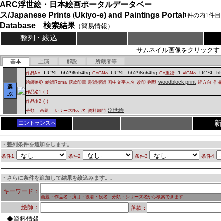
ARC浮世絵・日本絵画ポータルデータベー
ス/Japanese Prints (Ukiyo-e) and Paintings Portal
1
件の内
1
件目
Database 検索結果
（簡易情報）
整列・絞込
サムネイル画像をクリックす
基本
上演
解説
所蔵者等
UCSF-hb296nb4bg
UCSF-hb296nb4bg
1
UCSF-hb
作品No.
CoGNo.
Co重複:
AlGNo.
woodblock print
絵師略称
絵師Roma
落款印章
彫師摺師
画中文字人名
改印
判型
続方向
作
選
作品名1
(
)
ぶ
作品名2
(
)
浮世絵
分類
画題
シリーズNo.
名
資料部門
エントランスへ
・整列条件を追加をします。
条件1
条件2
条件3
条件4
・さらに条件を追加して結果を絞込みます。↓
キーワード：
画題・作品名・演目・役者・役名・分類・シリーズ名から検索できます。
絵師：
落款：
◆資料情報