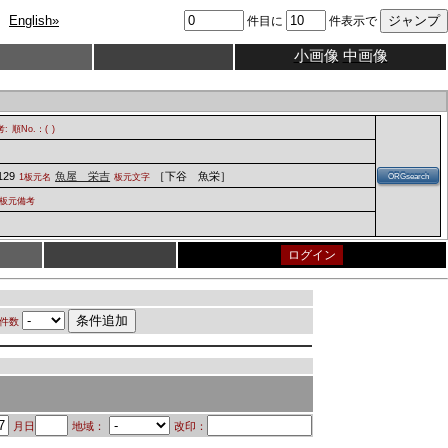
English»
件目に
件表示で
小画像
中画像
考:
順No.：(
)
129
魚屋 栄吉
［下谷 魚栄］
1板元名
板元文字
ORGsearch
板元備考
ログイン
件数
月日
地域：
改印：