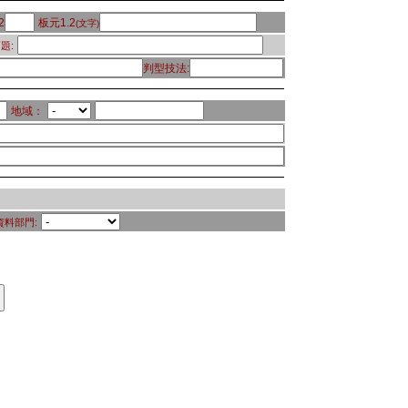
2
板元1.2
(文字)
題:
判型技法:
地域：
資料部門: