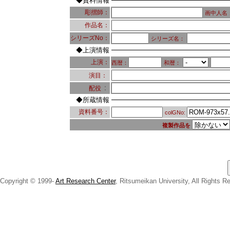
◆資料情報
彫摺師：
画中人名
作品名：
シリーズNo：
シリーズ名：
◆上演情報
上演：
西暦：
和暦：
演目：
：
配役
◆所蔵情報
資料番号：
colGNo:
複製作品を
Copyright © 1999-
Art Research Center
, Ritsumeikan University, All Rights R