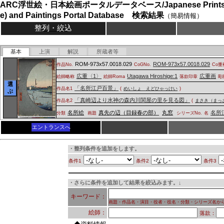
ARC浮世絵・日本絵画ポータルデータベース/Japanese Prints (
e) and Paintings Portal Database 検索結果
（簡易情報）
整列・絞込
基本
上演
解説
所蔵者等
ROM-973x57.0018.029
ROM-973x57.0018.029
作品No.
CoGNo.
Co重
広重〈1〉
Utagawa Hiroshige:1
広重画
絵師略称
絵師Roma
落款印章
彫
選
「名所江戸百景」
作品名1
(
めいしょ えどひゃっけい
)
ぶ
「真崎辺より水神の森内川関屋の里を見る図」
作品名2
(
まさき（まっ
名所絵
真先の辺（目録春の部）
丸窓
名所
分類
画題
シリーズNo.
名
エントランスへ
・整列条件を追加をします。
条件1
条件2
条件3
・さらに条件を追加して結果を絞込みます。↓
キーワード：
画題・作品名・演目・役者・役名・分類・シリーズ名か
絵師：
落款：