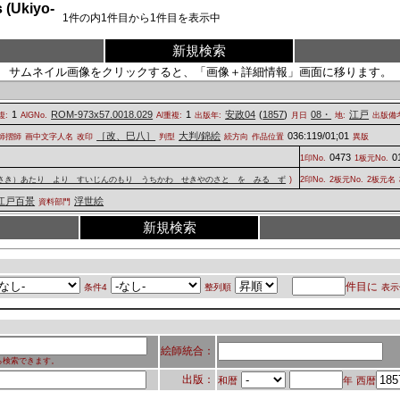
Ukiyo-
1
件の内
1
件目から
1
件目を表示中
新規検索
サムネイル画像をクリックすると、「画像＋詳細情報」画面に移ります。
1
ROM-973x57.0018.029
1
安政04
(
1857
)
08・
江戸
複:
AlGNo.
Al重複:
出版年:
月日
地:
出版備
［改、巳八］
大判/錦絵
036:119/01;01
師摺師
画中文字人名
改印
判型
続方向
作品位置
異版
0473
0
1印No.
1板元No.
さき）あたり より すいじんのもり うちかわ せきやのさと を みる ず
)
2印No.
2板元No.
2板元名
江戸百景
浮世絵
資料部門
新規検索
件目に
条件4
整列順
表示
絵師統合：
ら検索できます。
出版：
和暦
年
西暦