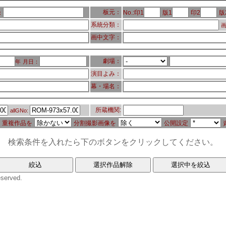
板元：
No.:印1
版1
印2
版
：
系統分類：
画
画中文字：
劇場：
年
月日：
演目よみ：
幕・場名：
所蔵機関:
allGNo:
重複作品を
分割撮影画像を
公開設定
検索条件を入れたら下のボタンをクリックしてください。
eserved.