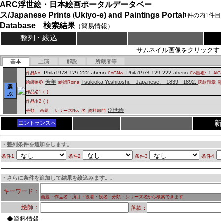
ARC浮世絵・日本絵画ポータルデータベー
ス/Japanese Prints (Ukiyo-e) and Paintings Portal
1
件の内
1
件目
Database 検索結果
（簡易情報）
整列・絞込
サムネイル画像をクリックす
基本
上演
解説
所蔵者等
Phila1978-129-222-abeno
Phila1978-129-222-abeno
1
作品No.
CoGNo.
Co重複:
AlG
芳年
Tsukioka Yoshitoshi、 Japanese、 1839 - 1892.
絵師略称
絵師Roma
落款印章
選
作品名1
(
)
ぶ
作品名2
(
)
浮世絵
分類
画題
シリーズNo.
名
資料部門
エントランスへ
・整列条件を追加をします。
条件1
条件2
条件3
条件4
・さらに条件を追加して結果を絞込みます。↓
キーワード：
画題・作品名・演目・役者・役名・分類・シリーズ名から検索できます。
絵師：
落款：
◆資料情報