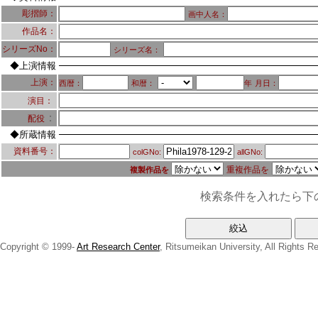
彫摺師：
画中人名：
作品名：
シリーズNo：
シリーズ名：
◆上演情報
上演：
西暦：
和暦：
年
月日：
演目：
：
配役
◆所蔵情報
資料番号：
colGNo:
allGNo:
重複作品を
複製作品を
検索条件を入れたら下
Copyright © 1999-
Art Research Center
, Ritsumeikan University, All Rights R