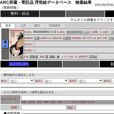
ARC所蔵・寄託品 浮世絵データベース 検索結果
1
件の内
1
件目
（簡易情報）
整列・絞込
サムネイル画像をクリックす
基本
上演
解説
所蔵者等
BN03828992-1-13
BN03828992-1-13
1
天
作品No.
CoGNo.
Co重複:
出版年:
広重
広重筆
大短
絵師略称
絵師Roma
落款印章
彫師摺師
画中文字人名
改印
判型
選
作品名1
(
)
ぶ
作品名2
(
)
花鳥画
鶏
朝顔
傘
浮世絵
分類
画題
シリーズNo.
名
資料部門
エントランスへ
・整列条件を追加をします。
条件1
条件2
条件3
条件4
・さらに条件を追加して結果を絞込みます。↓
キーワード：
画題・作品名・演目・役者・役名・分類・シリーズ名から検索できます。
絵師：
落款：
◆資料情報