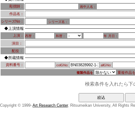
彫摺師：
画中人名：
作品名：
シリーズNo：
シリーズ名：
◆上演情報
上演：
西暦：
和暦：
年
月日：
演目：
：
配役
◆所蔵情報
資料番号：
colGNo:
allGNo:
重複作品
複製作品を
検索条件を入れたら下
Copyright © 1999-
Art Research Center
, Ritsumeikan University, All Rights R