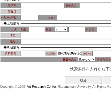
彫摺師：
画中人名：
作品名：
シリーズNo：
シリーズ名：
◆上演情報
上演：
西暦：
和暦：
年
月日：
演目：
：
配役
◆所蔵情報
資料番号：
colGNo:
allGNo:
重複作品
複製作品を
検索条件を入れたら下
Copyright © 1999-
Art Research Center
, Ritsumeikan University, All Rights R