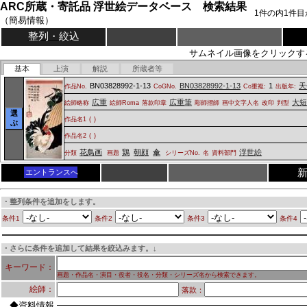
ARC所蔵・寄託品 浮世絵データベース 検索結果
1
件の内
1
件目
（簡易情報）
整列・絞込
サムネイル画像をクリックす
基本
上演
解説
所蔵者等
BN03828992-1-13
BN03828992-1-13
1
天
作品No.
CoGNo.
Co重複:
出版年:
広重
広重筆
大短
絵師略称
絵師Roma
落款印章
彫師摺師
画中文字人名
改印
判型
選
作品名1
(
)
ぶ
作品名2
(
)
花鳥画
鶏
朝顔
傘
浮世絵
分類
画題
シリーズNo.
名
資料部門
エントランスへ
・整列条件を追加をします。
条件1
条件2
条件3
条件4
・さらに条件を追加して結果を絞込みます。↓
キーワード：
画題・作品名・演目・役者・役名・分類・シリーズ名から検索できます。
絵師：
落款：
◆資料情報