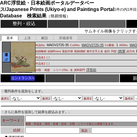
ARC浮世絵・日本絵画ポータルデータベー
ス/Japanese Prints (Ukiyo-e) and Paintings Portal
1
件の内
1
件目
Database 検索結果
（簡易情報）
整列・絞込
サムネイル画像をクリックす
基本
上演
解説
所蔵者等
MAOV2725-35
MAOV2725-35
1
MAO
作品No.
CoGNo.
Co重複:
AlGNo.
/肉筆
絵師略称
絵師Roma
落款印章
彫師摺師
画中文字人名
改印
判型
続方向
選
作品名1
(
)
ぶ
作品名2
(
)
浮世絵
分類
画題
シリーズNo.
名
資料部門
エントランスへ
・整列条件を追加をします。
条件1
条件2
条件3
条件4
・さらに条件を追加して結果を絞込みます。↓
キーワード：
画題・作品名・演目・役者・役名・分類・シリーズ名から検索できます。
絵師：
落款：