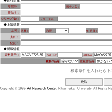
◆資料情報
彫摺師：
画中人名：
作品名：
シリーズNo：
シリーズ名：
◆上演情報
上演：
西暦：
和暦：
年
月日：
演目：
：
配役
◆所蔵情報
資料番号：
colGNo:
allGNo:
重複作品を
複製作品を
検索条件を入れたら下
Copyright © 1999-
Art Research Center
, Ritsumeikan University, All Rights R