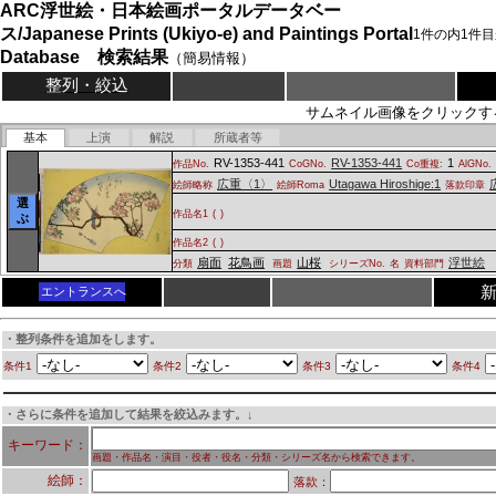
ARC浮世絵・日本絵画ポータルデータベー
ス/Japanese Prints (Ukiyo-e) and Paintings Portal
1
件の内
1
件目
Database 検索結果
（簡易情報）
整列・絞込
サムネイル画像をクリックす
基本
上演
解説
所蔵者等
RV-1353-441
RV-1353-441
1
作品No.
CoGNo.
Co重複:
AlGNo.
広重〈1〉
Utagawa Hiroshige:1
絵師略称
絵師Roma
落款印章
選
作品名1
(
)
ぶ
作品名2
(
)
扇面
花鳥画
山桜
浮世絵
分類
画題
シリーズNo.
名
資料部門
エントランスへ
・整列条件を追加をします。
条件1
条件2
条件3
条件4
・さらに条件を追加して結果を絞込みます。↓
キーワード：
画題・作品名・演目・役者・役名・分類・シリーズ名から検索できます。
絵師：
落款：