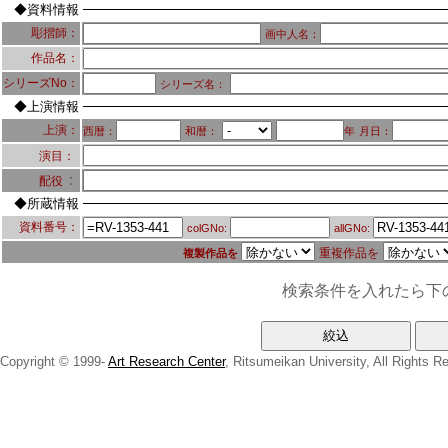
◆資料情報
彫摺師：
画中人名：
作品名：
シリーズNo：
シリーズ名：
◆上演情報
上演：
西暦：
和暦：
年
月日：
演目：
：
配役
◆所蔵情報
資料番号：
colGNo:
allGNo:
重複作品を
複製作品を
検索条件を入れたら下
Copyright © 1999-
Art Research Center
, Ritsumeikan University, All Rights R